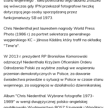
stanu wojennego". Idea powstania tego albumu zrodziła
się wówczas gdy IPN przekazał fotografowi teczkę
dotyczącą jego osoby sporządzaną przez
funkcjonariuszy SB od 1973.
Chris Niedenthal jest laureatem nagrody World Press
Photo (1986 r.) za portret sekretarza generalnego
węgierskiego KC – Jánosa Kádára, który trafił na okładkę
"Time'a".
W 2013 r. prezydent RP Bronisław Komorowski
odznaczył Niedenthala Krzyżem Oficerskim Orderu
Odrodzenia Polski za wybitne zasługi we wspieraniu
przemian demokratycznych w Polsce, za dawanie
świadectwa prawdzie o sytuacji w Polsce w czasie stanu
wojennego, za osiągnięcia w działalności dziennikarskiej.
Album "Chris Niedenthal. Wybrane fotografie 1973-
1989" w wersji dwujęzycznej: polsko-angielskiej
opublikowało Wydawnictwo BOSZ Szymanik i Wspólnicy.