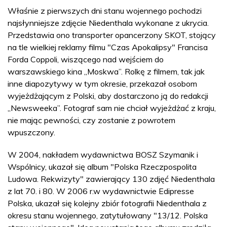
Właśnie z pierwszych dni stanu wojennego pochodzi
najsłynniejsze zdjęcie Niedenthala wykonane z ukrycia.
Przedstawia ono transporter opancerzony SKOT, stojący
na tle wielkiej reklamy filmu "Czas Apokalipsy" Francisa
Forda Coppoli, wiszącego nad wejściem do
warszawskiego kina „Moskwa”. Rolkę z filmem, tak jak
inne diapozytywy w tym okresie, przekazał osobom
wyjeżdżającym z Polski, aby dostarczono ją do redakcji
„Newsweeka”. Fotograf sam nie chciał wyjeżdżać z kraju,
nie mając pewności, czy zostanie z powrotem
wpuszczony.
W 2004, nakładem wydawnictwa BOSZ Szymanik i
Wspólnicy, ukazał się album "Polska Rzeczpospolita
Ludowa. Rekwizyty" zawierający 130 zdjęć Niedenthala
z lat 70. i 80. W 2006 r.w wydawnictwie Edipresse
Polska, ukazał się kolejny zbiór fotografii Niedenthala z
okresu stanu wojennego, zatytułowany "13/12. Polska