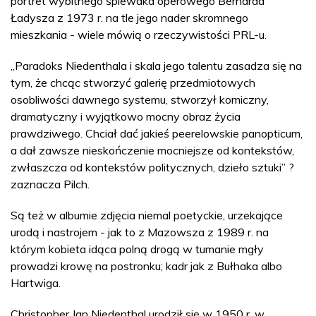
portret wybitnego śpiewaka operowego Bernarda
Ładysza z 1973 r. na tle jego nader skromnego
mieszkania - wiele mówią o rzeczywistości PRL-u.
„Paradoks Niedenthala i skala jego talentu zasadza się na
tym, że chcąc stworzyć galerię przedmiotowych
osobliwości dawnego systemu, stworzył komiczny,
dramatyczny i wyjątkowo mocny obraz życia
prawdziwego. Chciał dać jakieś peerelowskie panopticum,
a dał zawsze nieskończenie mocniejsze od kontekstów,
zwłaszcza od kontekstów politycznych, dzieło sztuki” ?
zaznacza Pilch.
Są też w albumie zdjęcia niemal poetyckie, urzekające
urodą i nastrojem - jak to z Mazowsza z 1989 r. na
którym kobieta idąca polną drogą w tumanie mgły
prowadzi krowę na postronku; kadr jak z Bułhaka albo
Hartwiga.
Christopher Jan Niedenthal urodził się w 1950 r. w