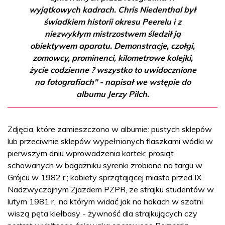
wyjątkowych kadrach. Chris Niedenthal był
świadkiem historii okresu Peerelu i z
niezwykłym mistrzostwem śledził ją
obiektywem aparatu. Demonstracje, czołgi,
zomowcy, prominenci, kilometrowe kolejki,
życie codzienne ? wszystko to uwidocznione
na fotografiach" - napisał we wstępie do
albumu Jerzy Pilch.
Zdjęcia, które zamieszczono w albumie: pustych sklepów
lub przeciwnie sklepów wypełnionych flaszkami wódki w
pierwszym dniu wprowadzenia kartek; prosiąt
schowanych w bagażniku syrenki zrobione na targu w
Grójcu w 1982 r.; kobiety sprzątającej miasto przed IX
Nadzwyczajnym Zjazdem PZPR, ze strajku studentów w
lutym 1981 r., na którym widać jak na hakach w szatni
wiszą pęta kiełbasy - żywność dla strajkujących czy