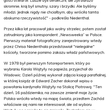
gości otwarte. Ludzie byli serdeczni, ale żyli bardzo
skromnie, kraj był smutny, szary i brzydki. Ale byliśmy
młodzi. Jednak nigdy nie chciałbym, aby wróciła tamta
obskurna rzeczywistość" - podkreśla Niedenthal.
Przez kilka lat pracował jako wolny strzelec, potem został
zatrudniony jako korespondent „Newsweeka” w Polsce.
Pierwszy materiał fotograficzny zarejestrowany wtedy
przez Chrisa Niedenthala przedstawiał "nielegalne"
kościoły, tworzone pomimo zakazu władz państwowych.
W 1978 był pierwszym fotoreporterem, który po
wybraniu Karola Wojtyły na papieża, przyjechał do
Wadowic. Dzień później wykonał zdjęcia księgi parafialnej,
w której ksiądz dr Edward Zacher dokonał wpisu o
powołaniu kardynała Wojtyły na Stolicę Piotrową. "Ten
dzień, 16 października, na zawsze zmienił moje życie.
Polska wróciła wtedy na mapę świata, przedtem Zachód
właściwie się nami nie interesował, ale od wyboru