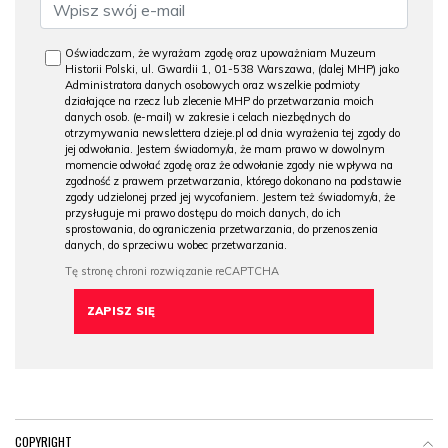
Oświadczam, że wyrażam zgodę oraz upoważniam Muzeum
Historii Polski, ul. Gwardii 1, 01-538 Warszawa, (dalej MHP) jako
Administratora danych osobowych oraz wszelkie podmioty
działające na rzecz lub zlecenie MHP do przetwarzania moich
danych osob. (e-mail) w zakresie i celach niezbędnych do
otrzymywania newslettera dzieje.pl od dnia wyrażenia tej zgody do
jej odwołania. Jestem świadomy/a, że mam prawo w dowolnym
momencie odwołać zgodę oraz że odwołanie zgody nie wpływa na
zgodność z prawem przetwarzania, którego dokonano na podstawie
zgody udzielonej przed jej wycofaniem. Jestem też świadomy/a, że
przysługuje mi prawo dostępu do moich danych, do ich
sprostowania, do ograniczenia przetwarzania, do przenoszenia
danych, do sprzeciwu wobec przetwarzania.
COPYRIGHT