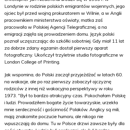
Londynie w rodzinie polskich emigrantów wojennych, jego
ojciec był przed wojną prokuratorem w Wilnie, a w Anglii
pracownikiem ministerstwa oświaty, matka zaś
pracowała w Polskiej Agencji Telegraficznej, a na
emigracji zajęła się prowadzeniem domu. Język polski
poznał uczęszczając do szkółki sobotniej. Gdy miał 11 lat
za dobrze zdany egzamin dostał pierwszy aparat
fotograficzny. Ukończył trzyletnie studia fotograficzne w
London College of Printing.
Jak wspomina, do Polski zaczął przyjeżdżać w latach 60.
na wakacje, ale po raz pierwszy zobaczył ojczyznę
rodziców z innej niż wakacyjna perspektywy w roku
1973. "Był to bardzo atrakcyjny czas. Pokochałam Polskę
i ludzi. Prowadziłem bogate życie towarzyskie, urzekła
mnie serdeczność i gościnność Polaków. Anglicy są mili,
mają znakomite poczucie humoru, ale nikogo nie
wpuszczają do domu. Tu w Polsce drzwi zawsze były dla