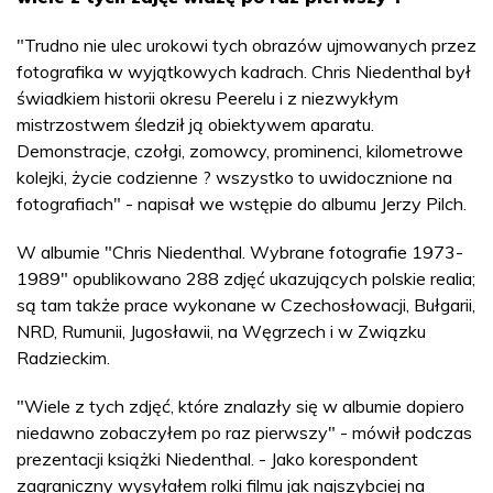
"Trudno nie ulec urokowi tych obrazów ujmowanych przez
fotografika w wyjątkowych kadrach. Chris Niedenthal był
świadkiem historii okresu Peerelu i z niezwykłym
mistrzostwem śledził ją obiektywem aparatu.
Demonstracje, czołgi, zomowcy, prominenci, kilometrowe
kolejki, życie codzienne ? wszystko to uwidocznione na
fotografiach" - napisał we wstępie do albumu Jerzy Pilch.
W albumie "Chris Niedenthal. Wybrane fotografie 1973-
1989" opublikowano 288 zdjęć ukazujących polskie realia;
są tam także prace wykonane w Czechosłowacji, Bułgarii,
NRD, Rumunii, Jugosławii, na Węgrzech i w Związku
Radzieckim.
"Wiele z tych zdjęć, które znalazły się w albumie dopiero
niedawno zobaczyłem po raz pierwszy" - mówił podczas
prezentacji książki Niedenthal. - Jako korespondent
zagraniczny wysyłałem rolki filmu jak najszybciej na