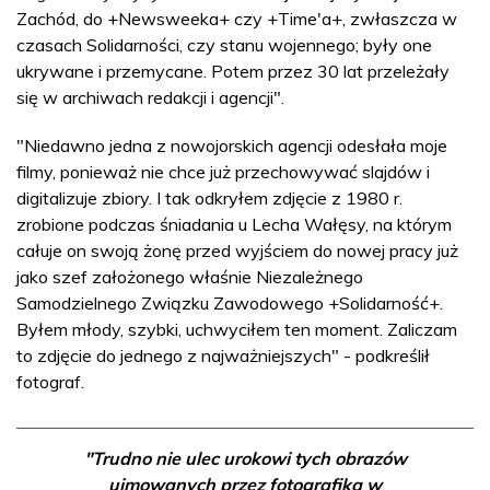
Zachód, do +Newsweeka+ czy +Time'a+, zwłaszcza w
czasach Solidarności, czy stanu wojennego; były one
ukrywane i przemycane. Potem przez 30 lat przeleżały
się w archiwach redakcji i agencji".
"Niedawno jedna z nowojorskich agencji odesłała moje
filmy, ponieważ nie chce już przechowywać slajdów i
digitalizuje zbiory. I tak odkryłem zdjęcie z 1980 r.
zrobione podczas śniadania u Lecha Wałęsy, na którym
całuje on swoją żonę przed wyjściem do nowej pracy już
jako szef założonego właśnie Niezależnego
Samodzielnego Związku Zawodowego +Solidarność+.
Byłem młody, szybki, uchwyciłem ten moment. Zaliczam
to zdjęcie do jednego z najważniejszych" - podkreślił
fotograf.
"Trudno nie ulec urokowi tych obrazów
ujmowanych przez fotografika w