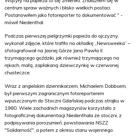
Wojtyły na papieża to się zmieniło. Znalazłem się w
centrum spraw ważnych i blisko wielkich postaci.
Postanowiłem jako fotoreporter to dokumentować " -
mówił Niedenthal.
Podczas pierwszej pielgrzymki papieża do ojczyzny,
wykonał zdjęcie, które trafiło na okładkę „Newsweeka” –
sfotografował na Jasnej Górze Jana Pawła II
trzymającego goździki, jak również trzymającego na
rękach, małą, zapłakaną dziewczynkę w czerwonej
chusteczce.
Wraz z angielskim dziennikarzem, Michaelem Dobbsem,
był pierwszym zagranicznym fotoreporterem
wpuszczonym do Stoczni Gdańskiej podczas strajku w
1980. Wiele zachodnich magazynów korzystało z
fotograficznej dokumentacji Niedenthala ze stoczni, z
podpisywania porozumień, powstawania NSZZ
"Solidarność", a potem z okresu stanu wojennego.