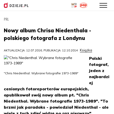
PRL
Przejdź
do
Nowy album Chrisa Niedenthala -
treści
polskiego fotografa z Londynu
Książka
AKTUALIZACJA: 12.07.2016, PUBLIKACJA: 12.10.2014
Polski
fotograf,
jeden z
"Chris Niedenthal. Wybrane fotografie 1973-1989"
najbardzi
ej
cenionych fotoreporterów europejskich,
opublikował swój nowy album pt. "Chris
Niedenthal. Wybrane fotografie 1973-1989". "To
brzmi jak paradoks - powiedział Niedenthal - ale
wiele z tych zdjęć widzę po raz pierwszy".