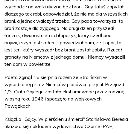
wychodził na walki uliczne bez broni. Gdy tatuś zapytał,
dlaczego tak robi, odpowiedział, że nie ma dla wszystkich
broni, a jednak walczyć trzeba. Gdy pada towarzysz, to
broń zostaje dla żyjącego. Na drugi dzień przyszedł
łącznik, dwunastoletni chłopczyk, który szedł pod
największym ostrzałem, i powiedział nam, że Topór, to
jest ten, który wyszedł bez broni, został zabity. Rzucał
granaty na Niemców z jednego domu i Niemcy wysadzili
ten dom w powietrze".
Poeta zginął 16 sierpnia razem ze Stroińskim w
wysadzonej przez Niemców placówce przy ul. Przejazd
1/3. Ciało Gajcego zostało ekshumowane przez rodzinę
wiosną roku 1946 i spoczęło na wojskowych
Powązkach.
Książka "Gajcy. W pierścieniu śmierci" Stanisława Beresia
ukazała się nakładem wydawnictwa Czarne.(PAP)