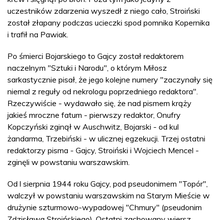
uczestników zdarzenia wyszedł z niego cało, Stroiński
został złapany podczas ucieczki spod pomnika Kopernika
i trafił na Pawiak.
Po śmierci Bojarskiego to Gajcy został redaktorem
naczelnym "Sztuki i Narodu", o którym Miłosz
sarkastycznie pisał, że jego kolejne numery "zaczynały się
niemal z reguły od nekrologu poprzedniego redaktora".
Rzeczywiście - wydawało się, że nad pismem krąży
jakieś mroczne fatum - pierwszy redaktor, Onufry
Kopczyński zginął w Auschwitz, Bojarski - od kul
żandarma, Trzebiński - w ulicznej egzekucji. Trzej ostatni
redaktorzy pisma - Gajcy, Stroiński i Wojciech Mencel -
zginęli w powstaniu warszawskim.
Od l sierpnia 1944 roku Gajcy, pod pseudonimem "Topór",
walczył w powstaniu warszawskim na Starym Mieście w
drużynie szturmowo-wypadowej "Chmury" (pseudonim
Zdzisława Stroińskiego). Ostatni zachowany wiersz