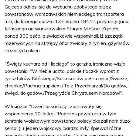
Gajcego odnosi się do wybuchu zdobytego przez
powstańców warszawskich niemieckiego transportera
min, do którego doszło 13 sierpnia 1944 r. przy ulicy Jana
Kilińskiego na warszawskim Starym Mieście. Zginęło
ponad 300 osób, a świadkowie wspominali, iż szczątki
rozerwanych na strzępy ofiar zwisały z rynien, gzymsów
i rozbitych okien.
"Święty kucharz od Hipciego" to gorzka, ironiczna wizja
powstania: "W niebie uczta: polskie flaczki/ wprost z
rynsztoków Kilińskiego!/Salcesonów pełna misa,/Świeże,
chrupkie/Pachną trupkiem:/To z Przedmurza!/Do godów,
święci, do godów,/Przegryźcie Chrystusem Narodów!".
W książce "Dzieci oskarżają" zachowały się
wspomnienia 10-latka: "Podczas powstania w tym
schronie wojskowym powstańcy polscy okazali nam dużo
serca. (...) Jeden wojskowy, bardzo miły, śpiewał różne
piosenki i dodawał nam otuchy. Codziennie wieczorem