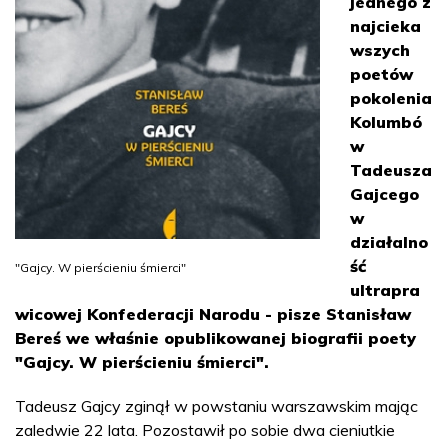
jednego z
najcieka
wszych
poetów
pokolenia
Kolumbó
w
Tadeusza
Gajcego
w
działalno
ść
"Gajcy. W pierścieniu śmierci"
ultrapra
wicowej Konfederacji Narodu - pisze Stanisław
Bereś we właśnie opublikowanej biografii poety
"Gajcy. W pierścieniu śmierci".
Tadeusz Gajcy zginął w powstaniu warszawskim mając
zaledwie 22 lata. Pozostawił po sobie dwa cieniutkie