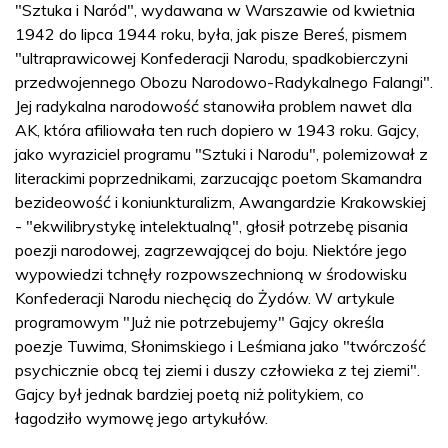
"Sztuka i Naród", wydawana w Warszawie od kwietnia
1942 do lipca 1944 roku, była, jak pisze Bereś, pismem
"ultraprawicowej Konfederacji Narodu, spadkobierczyni
przedwojennego Obozu Narodowo-Radykalnego Falangi".
Jej radykalna narodowość stanowiła problem nawet dla
AK, która afiliowała ten ruch dopiero w 1943 roku. Gajcy,
jako wyraziciel programu "Sztuki i Narodu", polemizował z
literackimi poprzednikami, zarzucając poetom Skamandra
bezideowość i koniunkturalizm, Awangardzie Krakowskiej
- "ekwilibrystykę intelektualną", głosił potrzebę pisania
poezji narodowej, zagrzewającej do boju. Niektóre jego
wypowiedzi tchnęły rozpowszechnioną w środowisku
Konfederacji Narodu niechęcią do Żydów. W artykule
programowym "Już nie potrzebujemy" Gajcy określa
poezje Tuwima, Słonimskiego i Leśmiana jako "twórczość
psychicznie obcą tej ziemi i duszy człowieka z tej ziemi".
Gajcy był jednak bardziej poetą niż politykiem, co
łagodziło wymowę jego artykułów.