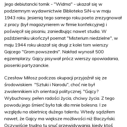
Jego debiutancki tomik - "Widma" - ukazał się w
podziemnym wydawnictwie Biblioteka SiN-u w maju
1943 roku. Jesienią tego samego roku poeta zrezygnował
z pracy (był magazynierem w firmie konfekcyjnej) i
poświęcił się pisaniu, zaniedbując nawet studia. W
październiku ukończył poemat "Misterium niedzielne", w
maju 1944 roku ukazał się drugi z kolei tom wierszy
Gajcego "Grom powszedni". Nakład wynosił 500
egzemplarzy. Gajcy pisywał prócz wierszy opowiadania,
piosenki partyzanckie.
Czesław Miłosz podczas okupacji przyjaźnił się ze
środowiskiem "Sztuki i Narodu", choć nie był
zwolennikiem ich orientacji politycznej. "Gajcy?
Wybuchowy, pełen radości życia, chciwy życia. Z tego
powodu jego śmierć była tak dla mnie bolesna. I ze
względu na obietnicę dużego talentu. Wtedy sądziłem
nawet, że Gajcy ma większe możliwości niż Baczyński.
Oczywiście trudno tu snuć przewidywania, kiedy ktoś