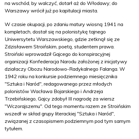
na wschód, by walczyć, dotarł aż do Włodawy; do
Warszawy wrócił już po kapitulacji miasta.
W czasie okupacji, po zdaniu matury wiosną 1941 na
kompletach, dostał się na polonistykę tajnego
Uniwersytetu Warszawskiego, gdzie zetknął się ze
Zdzisławem Stroińskim, poetą, studentem prawa.
Stroiński wprowadził Gajcego do konspiracyjnej
organizacji Konfederacja Narodu założonej z inicjatywy
działaczy Obozu Narodowo-Radykalnego Falanga. W
1942 roku na konkursie podziemnego miesięcznika
"Sztuka i Naród", redagowanego przez młodych
polonistów Wacława Bojarskiego i Andrzeja
Trzebińskiego, Gajcy zdobył III nagrodę za wiersz
"Wczorajszemu". Od tego momentu razem ze Stroińskim
wszedł w skład grupy literackiej "Sztuka i Naród",
związanej z czasopismem podziemnym pod tym samym
tytułem.