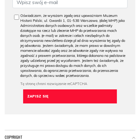
Oświadczam, że wyrażam zgodę oraz upoważniam Muzeum
Historii Polski, ul. Gwardii 1, 01-538 Warszawa, (dalej MHP) jako
Administratora danych osobowych oraz wszelkie podmioty
działające na rzecz lub zlecenie MHP do przetwarzania moich
danych osob. (e-mail) w zakresie i celach niezbędnych do
otrzymywania newslettera dzieje.pl od dnia wyrażenia tej zgody do
jej odwołania. Jestem świadomy/a, że mam prawo w dowolnym
momencie odwołać zgodę oraz że odwołanie zgody nie wpływa na
zgodność z prawem przetwarzania, którego dokonano na podstawie
zgody udzielonej przed jej wycofaniem. Jestem też świadomy/a, że
przysługuje mi prawo dostępu do moich danych, do ich
sprostowania, do ograniczenia przetwarzania, do przenoszenia
danych, do sprzeciwu wobec przetwarzania.
COPYRIGHT