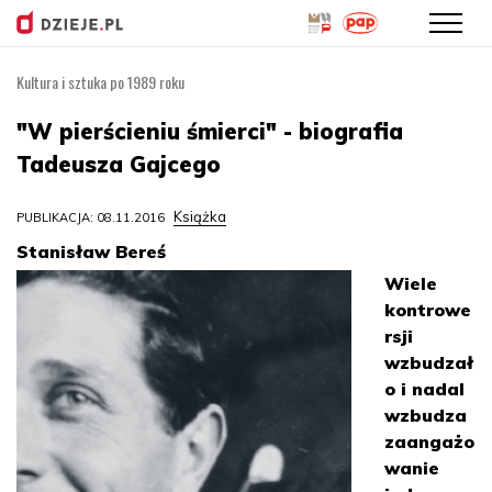
Kultura i sztuka po 1989 roku
Przejdź
do
"W pierścieniu śmierci" - biografia
treści
Tadeusza Gajcego
Książka
PUBLIKACJA: 08.11.2016
Stanisław Bereś
Wiele
kontrowe
rsji
wzbudzał
o i nadal
wzbudza
zaangażo
wanie