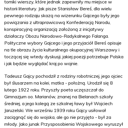
tomiki wierszy, które jednak zapewniły mu miejsce w
historii literatury. Jak pisze Stanisław Bereś, dla wielu
pewnego rodzaju skazą na wizerunku Gajcego były jego
powiązania z ultraprawicową Konfederacją Narodu,
konspiracyjną organizacją założoną z inicjatywy
działaczy Obozu Narodowo-Radykalnego Falanga.
Polityczne wybory Gajcego i jego przyjaciół Bereś opisuje
na tle obrazu życia kulturalnego okupacyjnej Warszawy i
toczącej się wtedy dyskusji, jakiej poezji potrzebuje Polska
i jak będzie wyglądać kraj po wojnie.
Tadeusz Gajcy pochodził z rodziny robotniczej, jego ojciec
był ślusarzem na kolei, matka - położną. Urodził się 8
lutego 1922 roku. Przyszły poeta uczęszczał do
Gimnazjum oo. Marianów, znanej na Bielanach szkoły
średniej, a jego kolegą ze szkolnej ławy był Wojciech
Jaruzelski. We wrześniu 1939 roku Gajcy usiłował
zaciągnąć się do wojska, ale go nie przyjęto - był za
młody. Jako junak Przysposobienia Wojskowego wyruszył