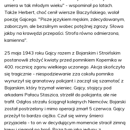
umiera w tak młodym wieku" - wspominał po latach.
Także Herbert, choć cenił wiersze Baczyńskiego, wolał
poezję Gajcego. "Pisze językiem męskim, zdecydowanym,
zaborczym, ale bezsilnym wobec potężnej zgrozy. Słowa
jakby na krawędzi przepaści. Strofa równo odmierzona,
kamienna".
25 maja 1943 roku Gajcy razem z Bojarskim i Stroińskim
postanowili złożyć kwiaty przed pomnikiem Kopernika w
400. rocznicę zgonu wielkiego uczonego. Akcja skończyła
się tragicznie - niespodziewanie zza cokołu pomnika
wynurzył się granatowy policjant i zaczął się szamotać z
Bojarskim, który trzymał wieniec. Gajcy, stojący pod
arkadami Pałacu Staszica, strzelił do policjanta, ale nie
trafił. Odgłos strzału ściągnął kolejnych Niemców, Bojarski
został postrzelony i mimo operacji zmarł 5 czerwca. Gajcy
przeżył to bardzo ciężko. Czuł się winny śmierci
przyjaciela - to on w decydującym momencie stracił zimną
krew i sięgnął po broń. Poza tym jako jedyny z