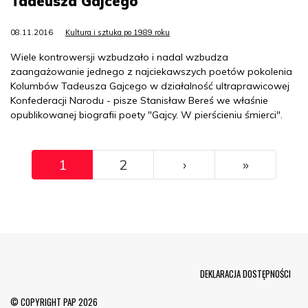
Tadeusza Gajcego
08.11.2016
Kultura i sztuka po 1989 roku
Wiele kontrowersji wzbudzało i nadal wzbudza
zaangażowanie jednego z najciekawszych poetów pokolenia
Kolumbów Tadeusza Gajcego w działalność ultraprawicowej
Konfederacji Narodu - pisze Stanisław Bereś we właśnie
opublikowanej biografii poety "Gajcy. W pierścieniu śmierci".
Pagination
››
Ostatni
1
2
›
»
Menu Footer
DEKLARACJA DOSTĘPNOŚCI
© COPYRIGHT PAP 2026