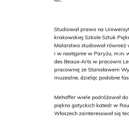
NAC
Studiował prawo na Uniwersyte
krakowskiej Szkole Sztuk Pięk
Malarstwo studiował również 
i w następnie w Paryżu, m.in. 
des Beaux-Arts w pracowni L
pracownię ze Stanisławem Wys
muzealne, dzieląc podobne fas
Mehoffer wiele podróżował do 
piękno gotyckich katedr w Rou
Włoszech zainteresował się t