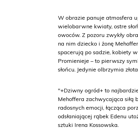
W obrazie panuje atmosfera up
wielobarwne kwiaty, ostre sło
owoców. Z pozoru zwykły obraz
na nim dziecko i żonę Mehoffer
spacerują po sadzie, kobiety w
Promienieje – to pierwszy sym
słońcu. Jedynie olbrzymia zło
"+Dziwny ogród+ to najbardz
Mehoffera zachwycająca siłą b
radosnych emocji, łącząca por
odsłaniającej rąbek Edenu uto
sztuki Irena Kossowska.