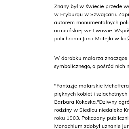
Znany był w świecie przede w
w Fryburgu w Szwajcarii. Zapr
autorem monumentalnych polich
ormiańskiej we Lwowie. Współ
polichromii Jana Matejki w ko
W dorobku malarza znaczące m
symbolicznego, a pośród nich 
"Fantazje malarskie Mehoffera 
pięknych kobiet i szlachetnyc
Barbara Kokoska."Dziwny ogró
rodziny w Siedlcu niedaleko K
roku 1903. Pokazany publicznie
Monachium zdobył uznanie juro