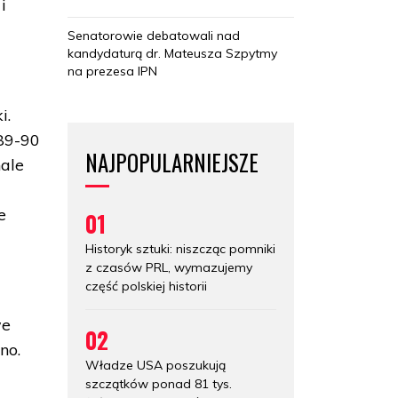
i
Senatorowie debatowali nad
kandydaturą dr. Mateusza Szpytmy
na prezesa IPN
i.
89-90
NAJPOPULARNIEJSZE
nale
e
01
Historyk sztuki: niszcząc pomniki
z czasów PRL, wymazujemy
część polskiej historii
we
02
no.
Władze USA poszukują
szczątków ponad 81 tys.