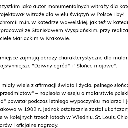
szystkim jako autor monumentalnych witraży dla kat
ojektował witraże dla wielu świątyń w Polsce i był
romii m.in. w katedrze wawelskiej, jak też w kated
pracował ze Stanisławem Wyspiańskim. przy realiza
ściele Mariackim w Krakowie.
iejsce zajmują obrazy charakterystyczne dla mala
najsłynniejsze "Dziwny ogród" i "Słońce majowe".
miały wiele z afirmacji świata i życia, pełnego słońc
h przedmiotów" – napisała w eseju o malarstwie pols
d" powstał podczas letniego wypoczynku malarza i 
rakowa w 1902 r., jednak ostatecznie został ukończo
 w kolejnych trzech latach w Wiedniu, St. Louis, Chic
rów i oficjalne nagrody.