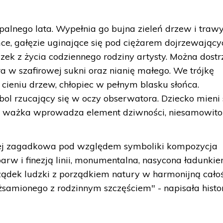
alnego lata. Wypełnia go bujna zieleń drzew i trawy
ńce, gałęzie uginające się pod ciężarem dojrzewający
ek z życia codziennego rodziny artysty. Można dostr
a w szafirowej sukni oraz nianię małego. We trójkę
 cieniu drzew, chłopiec w pełnym blasku słońca.
bol rzucający się w oczy obserwatora. Dziecko mieni 
ta ważka wprowadza element dziwności, niesamowitoś
iej zagadkowa pod względem symboliki kompozycja
arw i finezją linii, monumentalna, nasycona ładunki
ządek ludzki z porządkiem natury w harmonijną całoś
żsamionego z rodzinnym szczęściem" - napisała histo