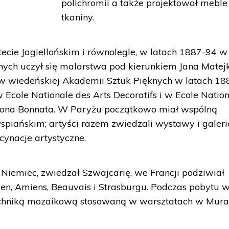
polichromii a także projektował meble 
tkaniny.
cie Jagiellońskim i równolegle, w latach 1887-94 w
nych uczył się malarstwa pod kierunkiem Jana Matejk
w wiedeńskiej Akademii Sztuk Pięknych w latach 18
w Ecole Nationale des Arts Decoratifs i w Ecole Natio
eona Bonnata. W Paryżu początkowo miał wspólną
piańskim; artyści razem zwiedzali wystawy i galeri
cynacje artystyczne.
Niemiec, zwiedzał Szwajcarię, we Francji podziwiał
en, Amiens, Beauvais i Strasburgu. Podczas pobytu 
echniką mozaikową stosowaną w warsztatach w Mura