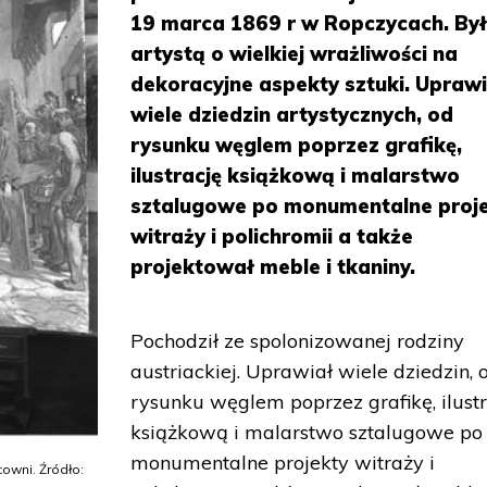
19 marca 1869 r w Ropczycach. By
artystą o wielkiej wrażliwości na
dekoracyjne aspekty sztuki. Uprawi
wiele dziedzin artystycznych, od
rysunku węglem poprzez grafikę,
ilustrację książkową i malarstwo
sztalugowe po monumentalne proj
witraży i polichromii a także
projektował meble i tkaniny.
Pochodził ze spolonizowanej rodziny
austriackiej. Uprawiał wiele dziedzin, 
rysunku węglem poprzez grafikę, ilust
książkową i malarstwo sztalugowe po
monumentalne projekty witraży i
cowni. Źródło: