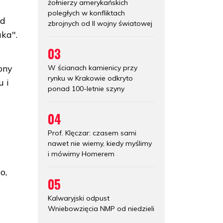
żołnierzy amerykańskich
poległych w konfliktach
od
zbrojnych od II wojny światowej
ka".
03
ony
W ścianach kamienicy przy
rynku w Krakowie odkryto
u i
ponad 100-letnie szyny
04
Prof. Klęczar: czasem sami
nawet nie wiemy, kiedy myślimy
i mówimy Homerem
o,
05
Kalwaryjski odpust
Wniebowzięcia NMP od niedzieli