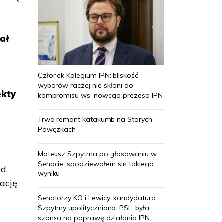
ł
ał
Członek Kolegium IPN: bliskość
wyborów raczej nie skłoni do
ekty
kompromisu ws. nowego prezesa IPN
Trwa remont katakumb na Starych
Powązkach
Mateusz Szpytma po głosowaniu w
Senacie: spodziewałem się takiego
od
wyniku
rację
Senatorzy KO i Lewicy: kandydatura
Szpytmy upolityczniona. PSL: była
szansa na poprawę działania IPN