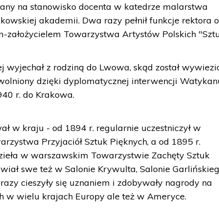
ołany na stanowisko docenta w katedrze malarstwa
akowskiej akademii. Dwa razy pełnił funkcje rektora 
em-założycielem Towarzystwa Artystów Polskich "Sztu
j wyjechał z rodziną do Lwowa, skąd został wywiezi
wolniony dzięki dyplomatycznej interwencji Watykan
40 r. do Krakowa.
ł w kraju - od 1894 r. regularnie uczestniczył w
zystwa Przyjaciół Sztuk Pięknych, a od 1895 r.
dzieła w warszawskim Towarzystwie Zachęty Sztuk
ał swe też w Salonie Krywulta, Salonie Garlińskieg
brazy cieszyły się uznaniem i zdobywały nagrody na
w wielu krajach Europy ale też w Ameryce.