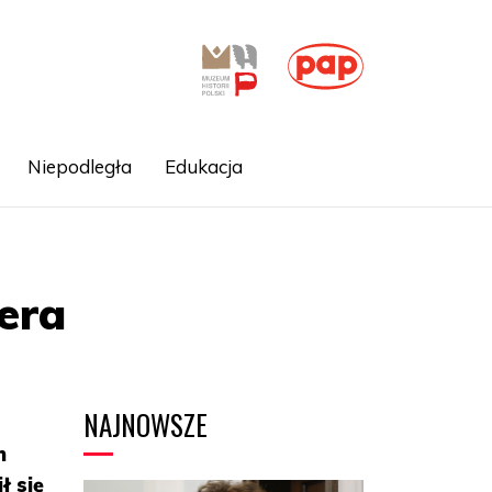
Niepodległa
Edukacja
era
NAJNOWSZE
h
ł się