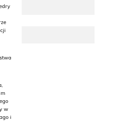
edry
rze
cji
rstwa
a,
kim
jego
ny w
ago i