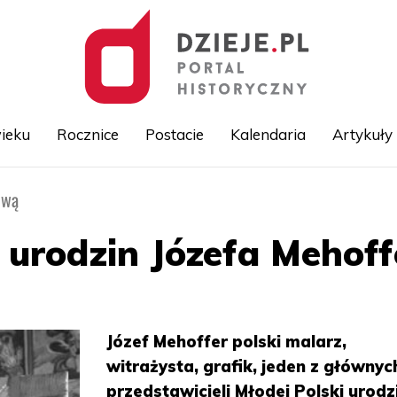
ieku
Rocznice
Postacie
Kalendaria
Artykuły
ową
Przejdź
do
treści
a urodzin Józefa Mehoff
Józef Mehoffer polski malarz,
witrażysta, grafik, jeden z głównyc
przedstawicieli Młodej Polski urodzi