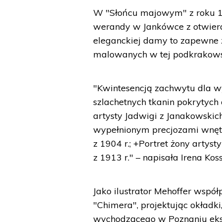
W "Słońcu majowym" z roku 1
werandy w Jankówce z otwiera
eleganckiej damy to zapewne ż
malowanych w tej podkrakowsk
"Kwintesencją zachwytu dla w
szlachetnych tkanin pokrytych
artysty Jadwigi z Janakowski
wypełnionym precjozami wnętr
z 1904 r.; +Portret żony artyst
z 1913 r." – napisała Irena Ko
Jako ilustrator Mehoffer wsp
"Chimera", projektując okładki,
wychodzącego w Poznaniu eksp