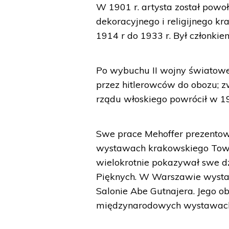
W 1901 r. artysta został pow
dekoracyjnego i religijnego kr
1914 r do 1933 r. Był członki
Po wybuchu II wojny światowe
przez hitlerowców do obozu; z
rządu włoskiego powrócił w 19
Swe prace Mehoffer prezentowa
wystawach krakowskiego Towar
wielokrotnie pokazywał swe 
Pięknych. W Warszawie wystawi
Salonie Abe Gutnajera. Jego o
międzynarodowych wystawach 