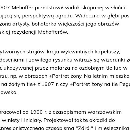
907 Mehoffer przedstawił widok skąpanej w słońcu
jącą się perspektywą ogrodu. Widoczna w głębi pos
ona artysty, bohaterka większości jego obrazów
iej rezydencji Mehofferów.
ytwornych strojów, kroju wykwintnych kapeluszy,
 deseniami i zawiłego rysunku witraży są wizerunki 
ch, ukazywanej przez malarza na ozdobnym tle lub w
zu, np. w obrazach +Portret żony. Na letnim mieszk
y na żółtym tle+ z 1907 r. czy +Portret żony na tle Pe
ssowska.
ółpracował od 1900 r. z czasopismem warszawskim
 winiety i inicjały. Projektował także okładki do
resjonistycznego czasopisma "Zdrój" i miesięcznika