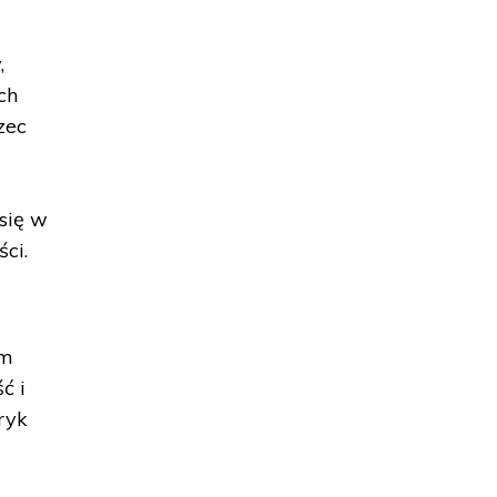
,
ch
zec
się w
ci.
em
ć i
ryk