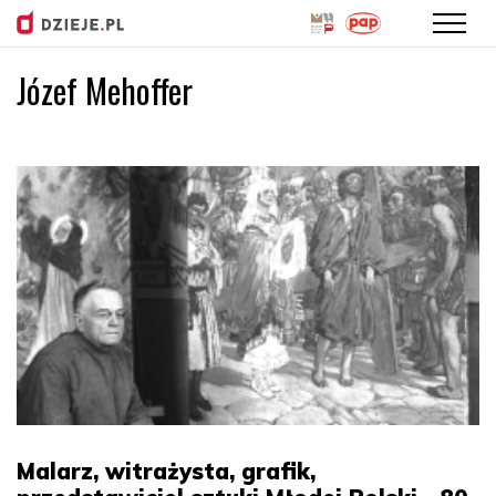
Józef Mehoffer
Przejdź
do
treści
Malarz, witrażysta, grafik,