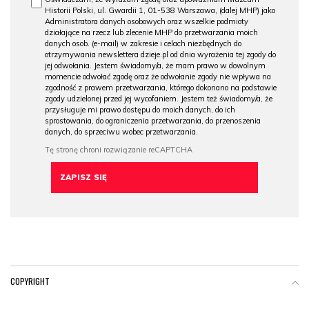
Historii Polski, ul. Gwardii 1, 01-538 Warszawa, (dalej MHP) jako
Administratora danych osobowych oraz wszelkie podmioty
działające na rzecz lub zlecenie MHP do przetwarzania moich
danych osob. (e-mail) w zakresie i celach niezbędnych do
otrzymywania newslettera dzieje.pl od dnia wyrażenia tej zgody do
jej odwołania. Jestem świadomy/a, że mam prawo w dowolnym
momencie odwołać zgodę oraz że odwołanie zgody nie wpływa na
zgodność z prawem przetwarzania, którego dokonano na podstawie
zgody udzielonej przed jej wycofaniem. Jestem też świadomy/a, że
przysługuje mi prawo dostępu do moich danych, do ich
sprostowania, do ograniczenia przetwarzania, do przenoszenia
danych, do sprzeciwu wobec przetwarzania.
COPYRIGHT