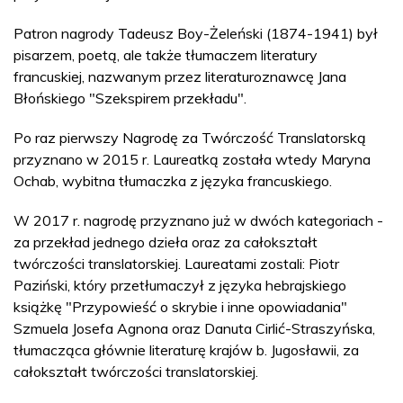
Patron nagrody Tadeusz Boy-Żeleński (1874-1941) był
pisarzem, poetą, ale także tłumaczem literatury
francuskiej, nazwanym przez literaturoznawcę Jana
Błońskiego "Szekspirem przekładu".
Po raz pierwszy Nagrodę za Twórczość Translatorską
przyznano w 2015 r. Laureatką została wtedy Maryna
Ochab, wybitna tłumaczka z języka francuskiego.
W 2017 r. nagrodę przyznano już w dwóch kategoriach -
za przekład jednego dzieła oraz za całokształt
twórczości translatorskiej. Laureatami zostali: Piotr
Paziński, który przetłumaczył z języka hebrajskiego
książkę "Przypowieść o skrybie i inne opowiadania"
Szmuela Josefa Agnona oraz Danuta Cirlić-Straszyńska,
tłumacząca głównie literaturę krajów b. Jugosławii, za
całokształt twórczości translatorskiej.