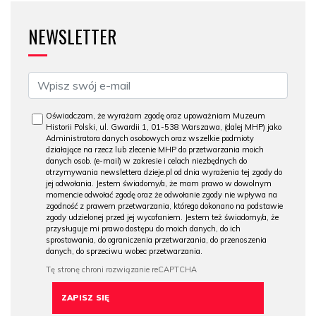
NEWSLETTER
Oświadczam, że wyrażam zgodę oraz upoważniam Muzeum
Historii Polski, ul. Gwardii 1, 01-538 Warszawa, (dalej MHP) jako
Administratora danych osobowych oraz wszelkie podmioty
działające na rzecz lub zlecenie MHP do przetwarzania moich
danych osob. (e-mail) w zakresie i celach niezbędnych do
otrzymywania newslettera dzieje.pl od dnia wyrażenia tej zgody do
jej odwołania. Jestem świadomy/a, że mam prawo w dowolnym
momencie odwołać zgodę oraz że odwołanie zgody nie wpływa na
zgodność z prawem przetwarzania, którego dokonano na podstawie
zgody udzielonej przed jej wycofaniem. Jestem też świadomy/a, że
przysługuje mi prawo dostępu do moich danych, do ich
sprostowania, do ograniczenia przetwarzania, do przenoszenia
danych, do sprzeciwu wobec przetwarzania.