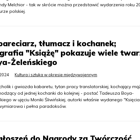
ndy Melchior - tak w skrócie można przedstawić wydarzenia roku 2
urze polskiej.
areciarz, tłumacz i kochanek;
grafia "Książę" pokazuje wiele twar
ya-Żeleńskiego
.2024
Kultura i sztuka w okresie międzywojennym
holik i gwiazda kabaretu, tytan pracy translatorskiej, kochający mą
hodzący od jednej kochanki do kolejnej - postać Tadeusza Boya-
kiego w ujęciu Moniki Śliwińskiej, autorki właśnie wydanego "Księcia"
wymiarowa i pełna paradoksów.
zgłoszeń do Nagrody za Twórczość