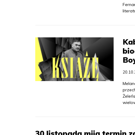
Ferna
literat
Kab
bio
Bo
20.10
Melanc
przec
Żeleńs
wielo
30 listopada mija termin 