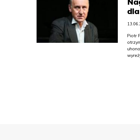
Na
dla
13.06
Piotr 
otrzy
uhono
wyreż