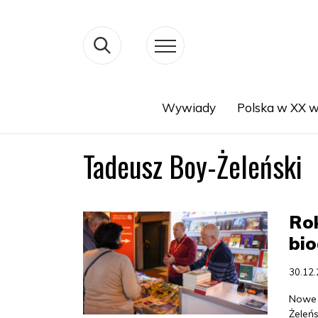
Wywiady
Polska w XX w
Search
Tadeusz Boy-Żeleński
Rok
bio
30.12
Nowe p
Żeleńs