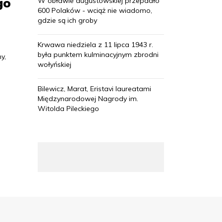
go
W obławie augustowskiej przepadło
600 Polaków - wciąż nie wiadomo,
gdzie są ich groby
Krwawa niedziela z 11 lipca 1943 r.
była punktem kulminacyjnym zbrodni
y,
wołyńskiej
Bilewicz, Marat, Eristavi laureatami
Międzynarodowej Nagrody im.
Witolda Pileckiego