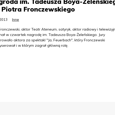
groda im. Tadeusza Boya-Żeleńskie
 Piotra Fronczewskiego
.2013
Inne
Fronczewski, aktor Teatr Ateneum, satyryk, aktor radiowy i telewizyjn
mał w czwartek nagrodę im. Tadeusza Boya-Żeleńskiego. Jury
rowało aktora za spektakl "Ja, Feuerbach", który Fronczewski
yserował i w którym zagrał główną rolę.