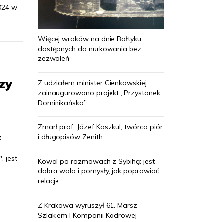
024 w
Więcej wraków na dnie Bałtyku
dostępnych do nurkowania bez
zezwoleń
zy
Z udziałem minister Cienkowskiej
zainaugurowano projekt „Przystanek
Dominikańska”
Zmarł prof. Józef Koszkul, twórca piór
i długopisów Zenith
ż
, jest
Kowal po rozmowach z Sybihą: jest
dobra wola i pomysły, jak poprawiać
relacje
Z Krakowa wyruszył 61. Marsz
Szlakiem I Kompanii Kadrowej