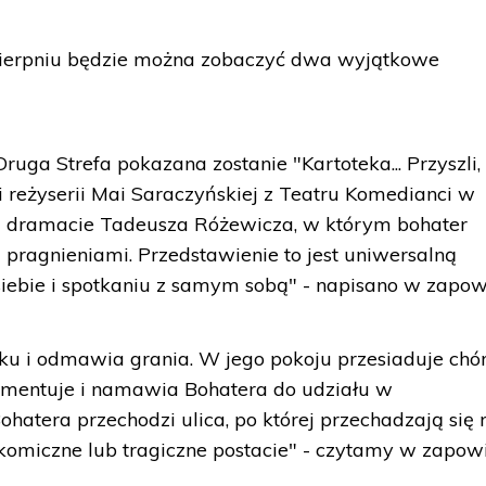
i sierpniu będzie można zobaczyć dwa wyjątkowe
Druga Strefa pokazana zostanie "Kartoteka... Przyszli,
 i reżyserii Mai Saraczyńskiej z Teatru Komedianci w
na dramacie Tadeusza Różewicza, w którym bohater
 pragnieniami. Przedstawienie to jest uniwersalną
iebie i spotkaniu z samym sobą" - napisano w zapow
żku i odmawia grania. W jego pokoju przesiaduje chó
komentuje i namawia Bohatera do udziału w
hatera przechodzi ulica, po której przechadzają się 
 komiczne lub tragiczne postacie" - czytamy w zapowi