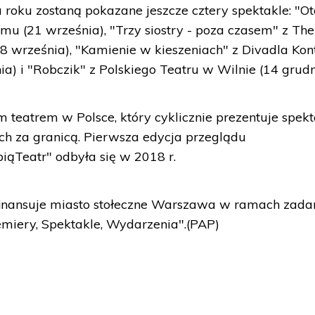
oku zostaną pokazane jeszcze cztery spektakle: "Ot
mu (21 września), "Trzy siostry - poza czasem" z The
28 września), "Kamienie w kieszeniach" z Divadla Kon
ia) i "Robczik" z Polskiego Teatru w Wilnie (14 grudn
m teatrem w Polsce, który cyklicznie prezentuje spek
ch za granicą. Pierwsza edycja przeglądu
ąTeatr" odbyła się w 2018 r.
inansuje miasto stołeczne Warszawa w ramach zada
emiery, Spektakle, Wydarzenia".(PAP)