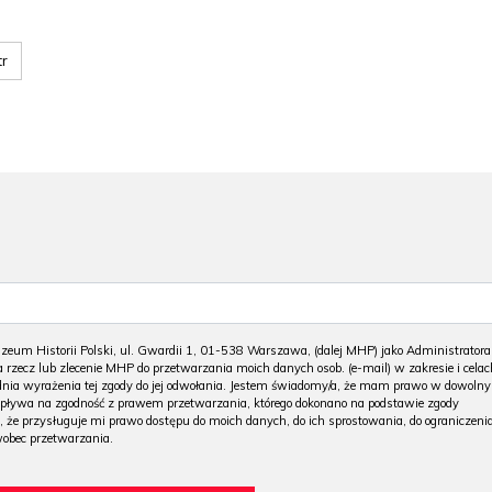
tr
m Historii Polski, ul. Gwardii 1, 01-538 Warszawa, (dalej MHP) jako Administratora
 rzecz lub zlecenie MHP do przetwarzania moich danych osob. (e-mail) w zakresie i celac
 dnia wyrażenia tej zgody do jej odwołania. Jestem świadomy/a, że mam prawo w dowoln
wpływa na zgodność z prawem przetwarzania, którego dokonano na podstawie zgody
, że przysługuje mi prawo dostępu do moich danych, do ich sprostowania, do ograniczeni
wobec przetwarzania.