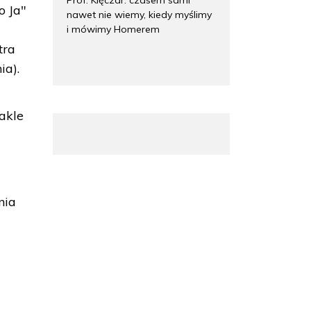
o Ja"
nawet nie wiemy, kiedy myślimy
i mówimy Homerem
tra
ia).
takle
nia