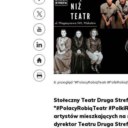
6. przegląd "#PolacyRobiąTeatr #PolkiRobią
Stołeczny Teatr Druga Stref
"#PolacyRobiąTeatr #PolkiR
artystów mieszkających na 
dyrektor Teatru Druga Stref