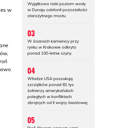
Wyjątkowo niski poziom wody
les w
w Dunaju odsłonił pozostałości
starożytnego mostu
03
W ścianach kamienicy przy
wane
rynku w Krakowie odkryto
tów,
ponad 100-letnie szyny
broń
04
 nowo
Władze USA poszukują
szczątków ponad 81 tys.
żołnierzy amerykańskich
poległych w konfliktach
zbrojnych od II wojny światowej
05
Prof. Klęczar: czasem sami