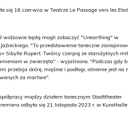
a się 16 czerwca w Teatrze Le Passage vers les Etoi
 19 widzowie będą mogli zobaczyć "Unearthing" w
Jaźnickiego. "To przedstawienie taneczne zainspiro
 Sibylle Rupert. Twórcy czerpią ze starożytnych mi
zamieniani w zwierzęta" - wyjaśniono. "Podczas gdy 
i przebija skórę, mięśnie i podłogi, istnienie jest na
awanych za martwe".
spółpracy między działem tanecznym Stadttheater
Premiera odbyła się 21 listopada 2023 r. w Kunsthalle