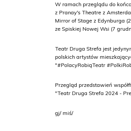
W ramach przeglądu do końca r
z Pranay's Theatre z Amsterda
Mirror of Stage z Edynburga (
ze Spiskiej Nowej Wsi (7 grudn
Teatr Druga Strefa jest jedyny
polskich artystów mieszkający
"#PolacyRobiąTeatr #PolkiRobi
Przegląd przedstawień współf
"Teatr Druga Strefa 2024 - Pr
gj/ miś/