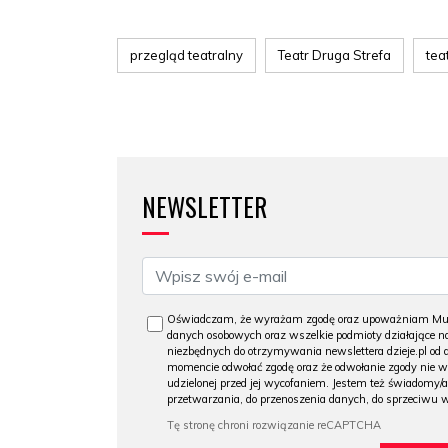
przegląd teatralny
Teatr Druga Strefa
tea
NEWSLETTER
Oświadczam, że wyrażam zgodę oraz upoważniam Muzeu
danych osobowych oraz wszelkie podmioty działające na
niezbędnych do otrzymywania newslettera dzieje.pl od
momencie odwołać zgodę oraz że odwołanie zgody nie 
udzielonej przed jej wycofaniem. Jestem też świadomy/a
przetwarzania, do przenoszenia danych, do sprzeciwu 