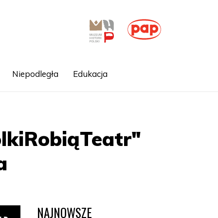
Niepodległa
Edukacja
lkiRobiąTeatr"
a
NAJNOWSZE