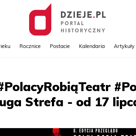
ieku
Rocznice
Postacie
Kalendaria
Artykuły
Przejdź
do
treści
"#PolacyRobiąTeatr #Po
uga Strefa - od 17 lipc