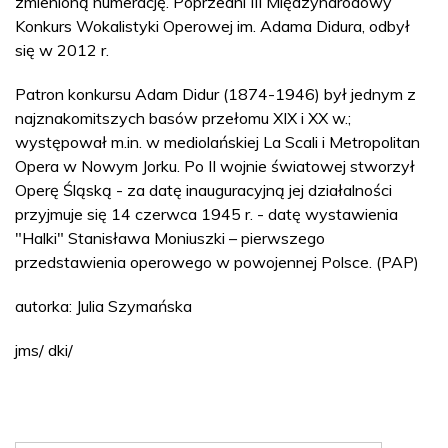
zmienioną numerację. Poprzedni III Międzynarodowy
Konkurs Wokalistyki Operowej im. Adama Didura, odbył
się w 2012 r.
Patron konkursu Adam Didur (1874-1946) był jednym z
najznakomitszych basów przełomu XIX i XX w.;
występował m.in. w mediolańskiej La Scali i Metropolitan
Opera w Nowym Jorku. Po II wojnie światowej stworzył
Operę Śląską - za datę inauguracyjną jej działalności
przyjmuje się 14 czerwca 1945 r. - datę wystawienia
"Halki" Stanisława Moniuszki – pierwszego
przedstawienia operowego w powojennej Polsce. (PAP)
autorka: Julia Szymańska
jms/ dki/