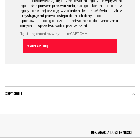
momencie odwołać zgodę oraz że odwołanie zgody nie wpływa na
zgodność z prawem przetwarzania, którego dokonano na podstawie
zgody udzielonej przed jej wycofaniem. Jestem też świadomy/a, że
przysługuje mi prawo dostępu do moich danych, do ich
sprostowania, do ograniczenia przetwarzania, do przenoszenia
danych, do sprzeciwu wobec przetwarzania.
COPYRIGHT
Menu Footer
DEKLARACJA DOSTĘPNOŚCI