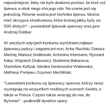
najważniejsze, żeby nie było dualizmu postaci, że ktoś coś
śpiewa, a obok niego stoi jego rola. Na scenie jest się
jednością. Równie ważna jest technika śpiewu. Można
mieć skrzypce stradivariusa, które brzmią jakby były za
500 złotych" - powiedział śpiewak operowy oraz juror
Andrzej Dobber.
W zeszłych edycjach konkursu wyróżnieni najlepsi
śpiewacy polscy i zagraniczni m.in. Artur Ruciński, Dariusz
Machej, Mariusz Godlewski, Antonino Interisano, Ryszard
Kalus, Wojciech Drabowicz, Ekaterina Bakanova,
Stanisław Kuflyuk, Monika Swarowska-Walawska,
Matheus Pompeu i Szymon Mechliński.
"Laureatami konkursu są śpiewacy operowi, którzy teraz
występują na wszystkich możliwych scenach świata, a
także w Polsce. Często także wracają do nas, do
Bytomia" - podkreślił dyrektor opery.