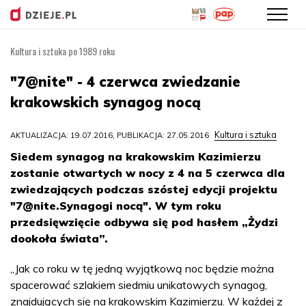
Kultura i sztuka po 1989 roku
Przejdź
do
"7@nite" - 4 czerwca zwiedzanie
treści
krakowskich synagog nocą
Kultura i sztuka
AKTUALIZACJA: 19.07.2016, PUBLIKACJA: 27.05.2016
Siedem synagog na krakowskim Kazimierzu
zostanie otwartych w nocy z 4 na 5 czerwca dla
zwiedzających podczas szóstej edycji projektu
"
7@nite.Synagogi
nocą". W tym roku
przedsięwzięcie odbywa się pod hasłem „Żydzi
dookoła świata”.
„Jak co roku w tę jedną wyjątkową noc będzie można
spacerować szlakiem siedmiu unikatowych synagog,
znajdujących się na krakowskim Kazimierzu. W każdej z