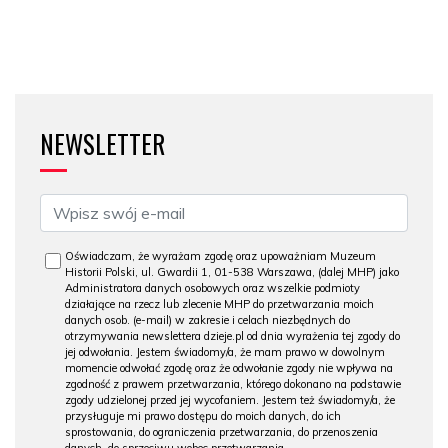
NEWSLETTER
Oświadczam, że wyrażam zgodę oraz upoważniam Muzeum
Historii Polski, ul. Gwardii 1, 01-538 Warszawa, (dalej MHP) jako
Administratora danych osobowych oraz wszelkie podmioty
działające na rzecz lub zlecenie MHP do przetwarzania moich
danych osob. (e-mail) w zakresie i celach niezbędnych do
otrzymywania newslettera dzieje.pl od dnia wyrażenia tej zgody do
jej odwołania. Jestem świadomy/a, że mam prawo w dowolnym
momencie odwołać zgodę oraz że odwołanie zgody nie wpływa na
zgodność z prawem przetwarzania, którego dokonano na podstawie
zgody udzielonej przed jej wycofaniem. Jestem też świadomy/a, że
przysługuje mi prawo dostępu do moich danych, do ich
sprostowania, do ograniczenia przetwarzania, do przenoszenia