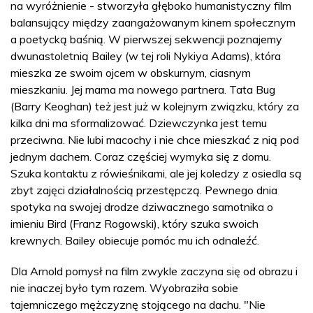
na wyróżnienie - stworzyła głęboko humanistyczny film
balansujący między zaangażowanym kinem społecznym
a poetycką baśnią. W pierwszej sekwencji poznajemy
dwunastoletnią Bailey (w tej roli Nykiya Adams), która
mieszka ze swoim ojcem w obskurnym, ciasnym
mieszkaniu. Jej mama ma nowego partnera. Tata Bug
(Barry Keoghan) też jest już w kolejnym związku, który za
kilka dni ma sformalizować. Dziewczynka jest temu
przeciwna. Nie lubi macochy i nie chce mieszkać z nią pod
jednym dachem. Coraz częściej wymyka się z domu.
Szuka kontaktu z rówieśnikami, ale jej koledzy z osiedla są
zbyt zajęci działalnością przestępczą. Pewnego dnia
spotyka na swojej drodze dziwacznego samotnika o
imieniu Bird (Franz Rogowski), który szuka swoich
krewnych. Bailey obiecuje pomóc mu ich odnaleźć.
Dla Arnold pomysł na film zwykle zaczyna się od obrazu i
nie inaczej było tym razem. Wyobraziła sobie
tajemniczego mężczyznę stojącego na dachu. "Nie