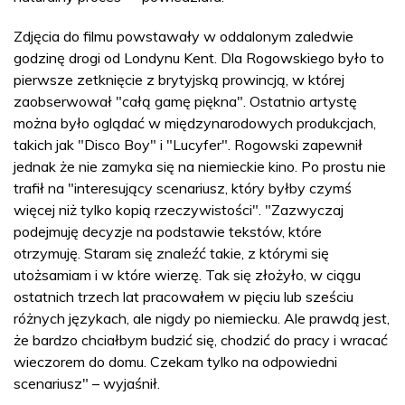
Zdjęcia do filmu powstawały w oddalonym zaledwie
godzinę drogi od Londynu Kent. Dla Rogowskiego było to
pierwsze zetknięcie z brytyjską prowincją, w której
zaobserwował "całą gamę piękna". Ostatnio artystę
można było oglądać w międzynarodowych produkcjach,
takich jak "Disco Boy" i "Lucyfer". Rogowski zapewnił
jednak że nie zamyka się na niemieckie kino. Po prostu nie
trafił na "interesujący scenariusz, który byłby czymś
więcej niż tylko kopią rzeczywistości". "Zazwyczaj
podejmuję decyzje na podstawie tekstów, które
otrzymuję. Staram się znaleźć takie, z którymi się
utożsamiam i w które wierzę. Tak się złożyło, w ciągu
ostatnich trzech lat pracowałem w pięciu lub sześciu
różnych językach, ale nigdy po niemiecku. Ale prawdą jest,
że bardzo chciałbym budzić się, chodzić do pracy i wracać
wieczorem do domu. Czekam tylko na odpowiedni
scenariusz" – wyjaśnił.