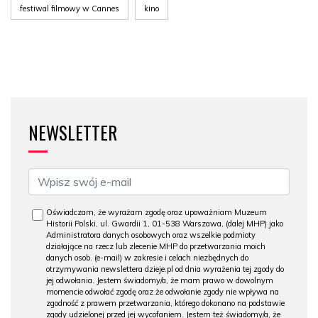
festiwal filmowy w Cannes
kino
NEWSLETTER
Oświadczam, że wyrażam zgodę oraz upoważniam Muzeum
Historii Polski, ul. Gwardii 1, 01-538 Warszawa, (dalej MHP) jako
Administratora danych osobowych oraz wszelkie podmioty
działające na rzecz lub zlecenie MHP do przetwarzania moich
danych osob. (e-mail) w zakresie i celach niezbędnych do
otrzymywania newslettera dzieje.pl od dnia wyrażenia tej zgody do
jej odwołania. Jestem świadomy/a, że mam prawo w dowolnym
momencie odwołać zgodę oraz że odwołanie zgody nie wpływa na
zgodność z prawem przetwarzania, którego dokonano na podstawie
zgody udzielonej przed jej wycofaniem. Jestem też świadomy/a, że