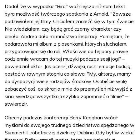
Dodał, że w wypadku "Bird" ważniejsza niż sam tekst
była możliwość twórczego spotkania z Arnold. "Zawsze
podziwiałem jej filmy. Chciałem znaleźć się w tym świecie.
Nie wiedziałem, czy będę grać czarny charakter czy
anioła. Andrea dała mi mnóstwo inspiracji. Pamiętam, że
podarowała mi album z piosenkami, których słuchałem,
przygotowując się do roli. Właściwie do tej pory prawie
codziennie wracam do tej muzyki podczas sesji jogi" –
powiedział aktor. Jak ocenił, dźwięki, ruch, emocje budują
postać w równym stopniu co słowa. "My, aktorzy, mamy
do dyspozycji wiele rodzajów środków. Osobiście wolę
zobaczyć coś, co skłania mnie do przemyśleń niż wyjść z
kina, wiedząc wszystko, i szybko zapomnieć o filmie" –
stwierdził.
Obecny podczas konferencji Barry Keoghan wrócił
myślami do swojego trudnego dzieciństwa spędzonego w
Summerhill, robotniczej dzielnicy Dublina. Gdy był w wieku
filmowej Bailey stracił matkę, która borykała się z