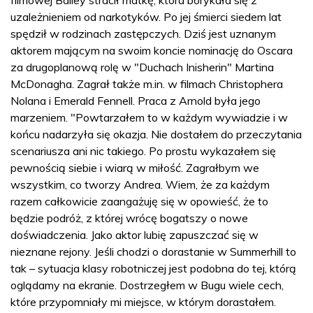
uzależnieniem od narkotyków. Po jej śmierci siedem lat
spędził w rodzinach zastępczych. Dziś jest uznanym
aktorem mającym na swoim koncie nominację do Oscara
za drugoplanową rolę w "Duchach Inisherin" Martina
McDonagha. Zagrał także m.in. w filmach Christophera
Nolana i Emerald Fennell. Praca z Arnold była jego
marzeniem. "Powtarzałem to w każdym wywiadzie i w
końcu nadarzyła się okazja. Nie dostałem do przeczytania
scenariusza ani nic takiego. Po prostu wykazałem się
pewnością siebie i wiarą w miłość. Zagrałbym we
wszystkim, co tworzy Andrea. Wiem, że za każdym
razem całkowicie zaangażuję się w opowieść, że to
będzie podróż, z której wrócę bogatszy o nowe
doświadczenia. Jako aktor lubię zapuszczać się w
nieznane rejony. Jeśli chodzi o dorastanie w Summerhill to
tak – sytuacja klasy robotniczej jest podobna do tej, którą
oglądamy na ekranie. Dostrzegłem w Bugu wiele cech,
które przypomniały mi miejsce, w którym dorastałem.