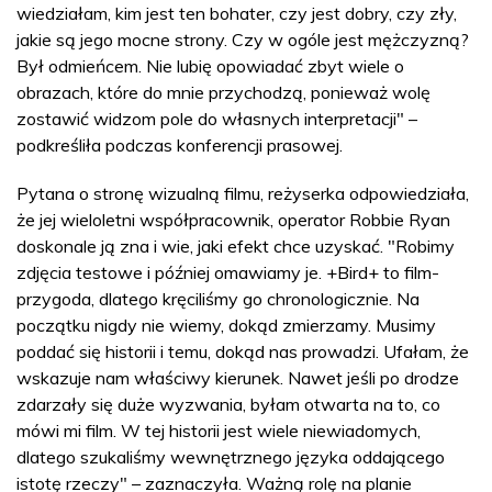
wiedziałam, kim jest ten bohater, czy jest dobry, czy zły,
jakie są jego mocne strony. Czy w ogóle jest mężczyzną?
Był odmieńcem. Nie lubię opowiadać zbyt wiele o
obrazach, które do mnie przychodzą, ponieważ wolę
zostawić widzom pole do własnych interpretacji" –
podkreśliła podczas konferencji prasowej.
Pytana o stronę wizualną filmu, reżyserka odpowiedziała,
że jej wieloletni współpracownik, operator Robbie Ryan
doskonale ją zna i wie, jaki efekt chce uzyskać. "Robimy
zdjęcia testowe i później omawiamy je. +Bird+ to film-
przygoda, dlatego kręciliśmy go chronologicznie. Na
początku nigdy nie wiemy, dokąd zmierzamy. Musimy
poddać się historii i temu, dokąd nas prowadzi. Ufałam, że
wskazuje nam właściwy kierunek. Nawet jeśli po drodze
zdarzały się duże wyzwania, byłam otwarta na to, co
mówi mi film. W tej historii jest wiele niewiadomych,
dlatego szukaliśmy wewnętrznego języka oddającego
istotę rzeczy" – zaznaczyła. Ważną rolę na planie