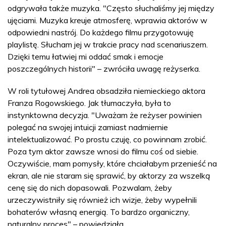
odgrywała także muzyka. "Często słuchaliśmy jej między
ujęciami. Muzyka kreuje atmosferę, wprawia aktorów w
odpowiedni nastrój. Do każdego filmu przygotowuję
playlistę. Słucham jej w trakcie pracy nad scenariuszem.
Dzięki temu łatwiej mi oddać smak i emocje
poszczególnych historii" – zwróciła uwagę reżyserka.
W roli tytułowej Andrea obsadziła niemieckiego aktora
Franza Rogowskiego. Jak tłumaczyła, była to
instynktowna decyzja. "Uważam że reżyser powinien
polegać na swojej intuicji zamiast nadmiernie
intelektualizować. Po prostu czuję, co powinnam zrobić.
Poza tym aktor zawsze wnosi do filmu coś od siebie.
Oczywiście, mam pomysły, które chciałabym przenieść na
ekran, ale nie staram się sprawić, by aktorzy za wszelką
cenę się do nich dopasowali. Pozwalam, żeby
urzeczywistniły się również ich wizje, żeby wypełnili
bohaterów własną energią. To bardzo organiczny,
naturalny proces" – powiedziała.