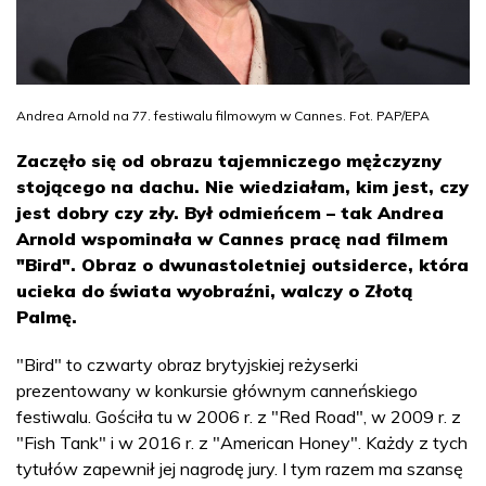
Andrea Arnold na 77. festiwalu filmowym w Cannes. Fot. PAP/EPA
Zaczęło się od obrazu tajemniczego mężczyzny
stojącego na dachu. Nie wiedziałam, kim jest, czy
jest dobry czy zły. Był odmieńcem – tak Andrea
Arnold wspominała w Cannes pracę nad filmem
"Bird". Obraz o dwunastoletniej outsiderce, która
ucieka do świata wyobraźni, walczy o Złotą
Palmę.
"Bird" to czwarty obraz brytyjskiej reżyserki
prezentowany w konkursie głównym canneńskiego
festiwalu. Gościła tu w 2006 r. z "Red Road", w 2009 r. z
"Fish Tank" i w 2016 r. z "American Honey". Każdy z tych
tytułów zapewnił jej nagrodę jury. I tym razem ma szansę