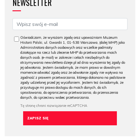
NEWSLETTER
Oświadczam, że wyrażam zgodę oraz upoważniam Muzeum
Historii Polski, ul. Gwardii 1, 01-538 Warszawa, (dalej MHP) jako
Administratora danych osobowych oraz wszelkie podmioty
działające na rzecz lub zlecenie MHP do przetwarzania moich
danych osob. (e-mail) w zakresie i celach niezbędnych do
otrzymywania newslettera dzieje.pl od dnia wyrażenia tej zgody do
jej odwołania. Jestem świadomy/a, że mam prawo w dowolnym
momencie odwołać zgodę oraz że odwołanie zgody nie wpływa na
zgodność z prawem przetwarzania, którego dokonano na podstawie
zgody udzielonej przed jej wycofaniem. Jestem też świadomy/a, że
przysługuje mi prawo dostępu do moich danych, do ich
sprostowania, do ograniczenia przetwarzania, do przenoszenia
danych, do sprzeciwu wobec przetwarzania.