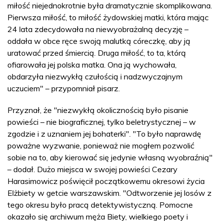
miłość niejednokrotnie była dramatycznie skomplikowana.
Pierwsza miłość, to miłość żydowskiej matki, która mając
24 lata zdecydowała na niewyobrażalną decyzję –
oddała w obce ręce swoją malutką córeczkę, aby ją
uratować przed śmiercią. Druga miłość, to ta, którą
ofiarowała jej polska matka. Ona ją wychowała,
obdarzyła niezwykłą czułością i nadzwyczajnym
uczuciem" – przypomniał pisarz.
Przyznał, że "niezwykłą okolicznością było pisanie
powieści – nie biograficznej, tylko beletrystycznej – w
zgodzie i z uznaniem jej bohaterki". "To było naprawdę
poważne wyzwanie, ponieważ nie mogłem pozwolić
sobie na to, aby kierować się jedynie własną wyobraźnią"
– dodał. Dużo miejsca w swojej powieści Cezary
Harasimowicz poświęcił początkowemu okresowi życia
Elżbiety w getcie warszawskim. "Odtworzenie jej losów z
tego okresu było pracą detektywistyczną. Pomocne
okazało się archiwum męża Biety, wielkiego poety i