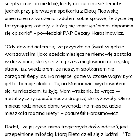
sceptycznie, bo nie lubię, kiedy narzuca mi się tematy.
Jednak przy pierwszym spotkaniu z Bietą Ficowską
oniemiałem z wrażenia i zdałem sobie sprawę, że życie tej
fascynującej kobiety, z którą się zaprzyjaźniłem, dopomina
się opisania" – powiedział PAP Cezary Harasimowicz.
"Gdy dowiedziałem się, że przyszła na świat w getcie
warszawskim i jako sześciomiesięczne niemowlę została
w drewnianej skrzyneczce przeszmuglowana na aryjską
stronę, już wiedziałem, że naszym spotkaniem nie
zarządził ślepy los. Bo miejsce, gdzie w czasie wojny było
getto, to moje okolice. Tu, na Muranowie, wychowałem
się, tu mieszkam, tu żyję. Mam wrażenie, że wręcz w
metafizyczny sposób nasze drogi się skrzyżowały. Okno
mojego rodzinnego domu wychodzi na miejsce, gdzie
mieszkała rodzina Biety" – podkreślił Harasimowicz.
Dodał, "że jej życie, mimo tragicznych doświadczeń, jest
przepełnione miłością, którą Bieta dzieli się z ludźmi". "Ta