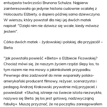
entuzjasta twórczości Brunona Schulza. Najpierw
zainteresowała go jedynie historia cudownie ocalałej z
Holocaustu Elżbiety, a dopiero później sama dziewczyna.
W wierszu, który powstał dla niej i jej dwóch matek
napisał: "Dzięki nim nie dziwisz się wcale, kiedy mówisz
Jestem".
Córka dwóch matek - żydowskiej i polskiej, dla przyjaciół –
Bieta.
"Jak powstała powieść +Bieta+ o Elżbiecie Ficowskiej?
Chociaż mówi się, że naszym życiem rządzi ślepy los, to
tym razem nie ma mowy o jakimkolwiek przypadku.
Pewnego dnia zadzwonił do mnie wspaniały polsko-
amerykański producent filmowy, reżyser, scenarzysta i
pedagog Andrzej Krakowski, prywatnie mój przyjaciel, i
powiedział: +Słuchaj, istnieje na świecie istota niezwykła,
nazywa się Bieta. Jej los jest gotową, nadzwyczajną
fabułą+. Muszę przyznać, że na początku zareagowałem