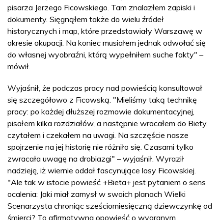
pisarza Jerzego Ficowskiego. Tam znalazłem zapiski i
dokumenty. Sięgnąłem także do wielu źródeł
historycznych i map, które przedstawiały Warszawę w
okresie okupacji. Na koniec musiałem jednak odwołać się
do własnej wyobraźni, którą wypełniłem suche fakty" –
mówił.
Wyjaśnił, że podczas pracy nad powieścią konsultował
się szczegółowo z Ficowską. "Mieliśmy taką technikę
pracy: po każdej dłuższej rozmowie dokumentacyjnej,
pisałem kilka rozdziałów, a następnie wracałem do Biety,
czytałem i czekałem na uwagi. Na szczęście nasze
spojrzenie na jej historię nie różniło się. Czasami tylko
zwracała uwagę na drobiazgi" – wyjaśnił. Wyraził
nadzieję, iż wiernie oddał fascynujące losy Ficowskiej.
"Ale tak w istocie powieść +Bieta+ jest pytaniem o sens
ocalenia: Jaki miał zamysł w swoich planach Wielki
Scenarzysta chroniąc sześciomiesięczną dziewczynkę od
śmierci? To afirmatywna opowieść o wygranym