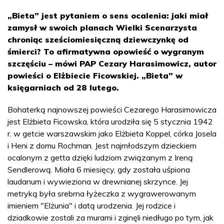
„Bieta” jest pytaniem o sens ocalenia: jaki miał
zamysł w swoich planach Wielki Scenarzysta
chroniąc sześciomiesięczną dziewczynkę od
śmierci? To afirmatywna opowieść o wygranym
szczęściu – mówi PAP Cezary Harasimowicz, autor
powieści o Elżbiecie Ficowskiej. „Bieta” w
księgarniach od 28 lutego.
Bohaterką najnowszej powieści Cezarego Harasimowicza
jest Elżbieta Ficowska, która urodziła się 5 stycznia 1942
r. w getcie warszawskim jako Elżbieta Koppel, córka Josela
i Heni z domu Rochman. Jest najmłodszym dzieckiem
ocalonym z getta dzięki ludziom związanym z Ireną
Sendlerową. Miała 6 miesięcy, gdy została uśpiona
laudanum i wywieziona w drewnianej skrzynce. Jej
metryką była srebrna łyżeczka z wygrawerowanym
imieniem "Elżunia" i datą urodzenia. Jej rodzice i
dziadkowie zostali za murami i zginęli niedługo po tym, jak