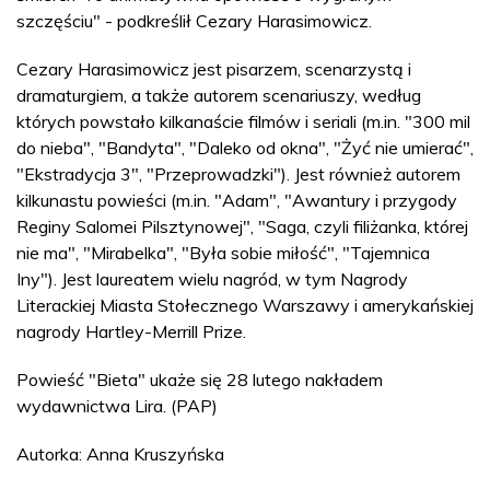
szczęściu" - podkreślił Cezary Harasimowicz.
Cezary Harasimowicz jest pisarzem, scenarzystą i
dramaturgiem, a także autorem scenariuszy, według
których powstało kilkanaście filmów i seriali (m.in. "300 mil
do nieba", "Bandyta", "Daleko od okna", "Żyć nie umierać",
"Ekstradycja 3", "Przeprowadzki"). Jest również autorem
kilkunastu powieści (m.in. "Adam", "Awantury i przygody
Reginy Salomei Pilsztynowej", "Saga, czyli filiżanka, której
nie ma", "Mirabelka", "Była sobie miłość", "Tajemnica
Iny"). Jest laureatem wielu nagród, w tym Nagrody
Literackiej Miasta Stołecznego Warszawy i amerykańskiej
nagrody Hartley-Merrill Prize.
Powieść "Bieta" ukaże się 28 lutego nakładem
wydawnictwa Lira. (PAP)
Autorka: Anna Kruszyńska