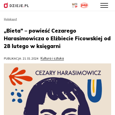
Holokaust
Przejdź
do
„Bieta” – powieść Cezarego
treści
Harasimowicza o Elżbiecie Ficowskiej od
28 lutego w księgarni
Kultura i sztuka
PUBLIKACJA: 21.01.2024