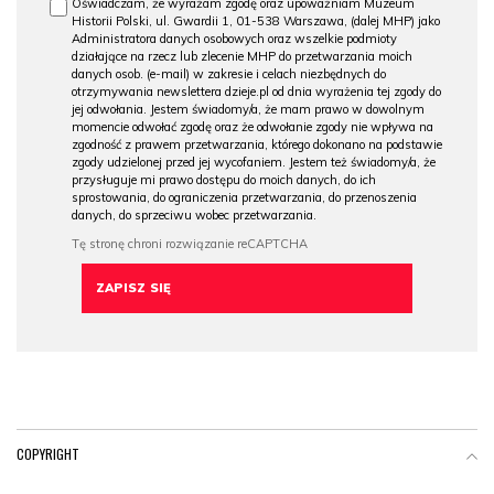
Oświadczam, że wyrażam zgodę oraz upoważniam Muzeum
Historii Polski, ul. Gwardii 1, 01-538 Warszawa, (dalej MHP) jako
Administratora danych osobowych oraz wszelkie podmioty
działające na rzecz lub zlecenie MHP do przetwarzania moich
danych osob. (e-mail) w zakresie i celach niezbędnych do
otrzymywania newslettera dzieje.pl od dnia wyrażenia tej zgody do
jej odwołania. Jestem świadomy/a, że mam prawo w dowolnym
momencie odwołać zgodę oraz że odwołanie zgody nie wpływa na
zgodność z prawem przetwarzania, którego dokonano na podstawie
zgody udzielonej przed jej wycofaniem. Jestem też świadomy/a, że
przysługuje mi prawo dostępu do moich danych, do ich
sprostowania, do ograniczenia przetwarzania, do przenoszenia
danych, do sprzeciwu wobec przetwarzania.
COPYRIGHT