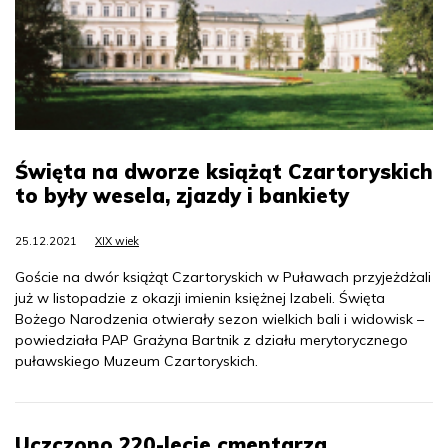
Święta na dworze książąt Czartoryskich
to były wesela, zjazdy i bankiety
25.12.2021
XIX wiek
Goście na dwór książąt Czartoryskich w Puławach przyjeżdżali
już w listopadzie z okazji imienin księżnej Izabeli. Święta
Bożego Narodzenia otwierały sezon wielkich bali i widowisk –
powiedziała PAP Grażyna Bartnik z działu merytorycznego
puławskiego Muzeum Czartoryskich.
Uczczono 220-lecie cmentarza