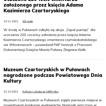
założonego przez księcia Adama
Kazimierza Czartoryskiego
10.11.2021
XIX wiek
W środę w Puławach odbyła się akcja „Zapal pamięć” dla
uczczenia 220. rocznicy założenia przez księcia Adama
Kazimierza Czartoryskiego cmentarza rzymskokatolickiego
we Włostowicach – powiedział PAP historyk z Pracowni
Dokumentacji Dziejów Miasta Puławy Zbigniew Kiełb.
Muzeum Czartoryskich w Puławach
nagrodzone podczas Powiatowego Dnia
Kultury
22.10.2021
Kultura i sztuka po 1989 roku
Muzeum Czartoryskich w Puławach zajęło pierwsze miejsce w
powiatowym konkursie wydawnictw. Nagrodę wręczono w