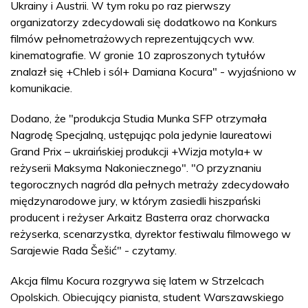
Ukrainy i Austrii. W tym roku po raz pierwszy
organizatorzy zdecydowali się dodatkowo na Konkurs
filmów pełnometrażowych reprezentujących ww.
kinematografie. W gronie 10 zaproszonych tytułów
znalazł się +Chleb i sól+ Damiana Kocura" - wyjaśniono w
komunikacie.
Dodano, że "produkcja Studia Munka SFP otrzymała
Nagrodę Specjalną, ustępując pola jedynie laureatowi
Grand Prix – ukraińskiej produkcji +Wizja motyla+ w
reżyserii Maksyma Nakoniecznego". "O przyznaniu
tegorocznych nagród dla pełnych metraży zdecydowało
międzynarodowe jury, w którym zasiedli hiszpański
producent i reżyser Arkaitz Basterra oraz chorwacka
reżyserka, scenarzystka, dyrektor festiwalu filmowego w
Sarajewie Rada Šešić" - czytamy.
Akcja filmu Kocura rozgrywa się latem w Strzelcach
Opolskich. Obiecujący pianista, student Warszawskiego