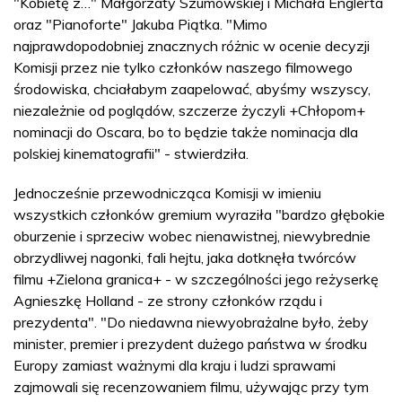
"Kobietę z…" Małgorzaty Szumowskiej i Michała Englerta
oraz "Pianoforte" Jakuba Piątka. "Mimo
najprawdopodobniej znacznych różnic w ocenie decyzji
Komisji przez nie tylko członków naszego filmowego
środowiska, chciałabym zaapelować, abyśmy wszyscy,
niezależnie od poglądów, szczerze życzyli +Chłopom+
nominacji do Oscara, bo to będzie także nominacja dla
polskiej kinematografii" - stwierdziła.
Jednocześnie przewodnicząca Komisji w imieniu
wszystkich członków gremium wyraziła "bardzo głębokie
oburzenie i sprzeciw wobec nienawistnej, niewybrednie
obrzydliwej nagonki, fali hejtu, jaka dotknęła twórców
filmu +Zielona granica+ - w szczególności jego reżyserkę
Agnieszkę Holland - ze strony członków rządu i
prezydenta". "Do niedawna niewyobrażalne było, żeby
minister, premier i prezydent dużego państwa w środku
Europy zamiast ważnymi dla kraju i ludzi sprawami
zajmowali się recenzowaniem filmu, używając przy tym