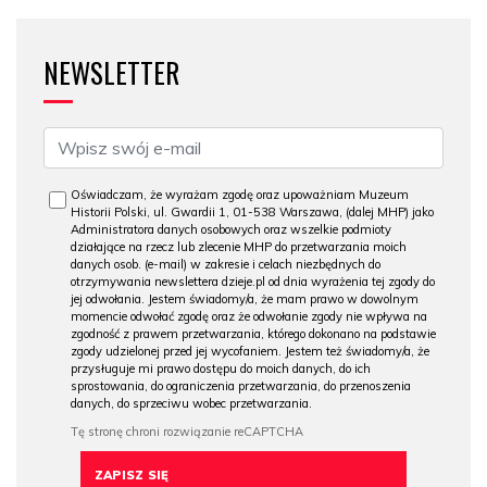
NEWSLETTER
Oświadczam, że wyrażam zgodę oraz upoważniam Muzeum
Historii Polski, ul. Gwardii 1, 01-538 Warszawa, (dalej MHP) jako
Administratora danych osobowych oraz wszelkie podmioty
działające na rzecz lub zlecenie MHP do przetwarzania moich
danych osob. (e-mail) w zakresie i celach niezbędnych do
otrzymywania newslettera dzieje.pl od dnia wyrażenia tej zgody do
jej odwołania. Jestem świadomy/a, że mam prawo w dowolnym
momencie odwołać zgodę oraz że odwołanie zgody nie wpływa na
zgodność z prawem przetwarzania, którego dokonano na podstawie
zgody udzielonej przed jej wycofaniem. Jestem też świadomy/a, że
przysługuje mi prawo dostępu do moich danych, do ich
sprostowania, do ograniczenia przetwarzania, do przenoszenia
danych, do sprzeciwu wobec przetwarzania.