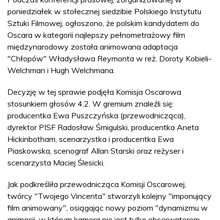
poniedziałek w stołecznej siedzibie Polskiego Instytutu
Sztuki Filmowej, ogłoszono, że polskim kandydatem do
Oscara w kategorii najlepszy pełnometrażowy film
międzynarodowy została animowana adaptacja
"Chłopów" Władysława Reymonta w reż. Doroty Kobieli-
Welchman i Hugh Welchmana.
Decyzję w tej sprawie podjęła Komisja Oscarowa
stosunkiem głosów 4:2. W gremium znaleźli się:
producentka Ewa Puszczyńska (przewodnicząca),
dyrektor PISF Radosław Śmigulski, producentka Aneta
Hickinbotham, scenarzystka i producentka Ewa
Piaskowska, scenograf Allan Starski oraz reżyser i
scenarzysta Maciej Ślesicki.
Jak podkreśliła przewodnicząca Komisji Oscarowej,
twórcy "Twojego Vincenta" stworzyli kolejny "imponujący
film animowany", osiągając nowy poziom "dynamizmu w
animacji, w którym kamera nie jest tylko obserwatorem,