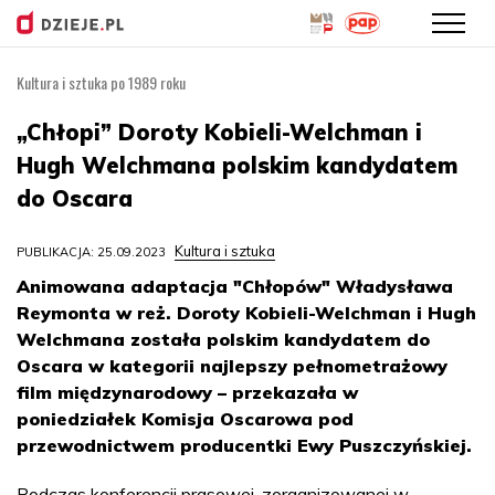
Kultura i sztuka po 1989 roku
Przejdź
do
„Chłopi” Doroty Kobieli-Welchman i
treści
Hugh Welchmana polskim kandydatem
do Oscara
Kultura i sztuka
PUBLIKACJA: 25.09.2023
Animowana adaptacja "Chłopów" Władysława
Reymonta w reż. Doroty Kobieli-Welchman i Hugh
Welchmana została polskim kandydatem do
Oscara w kategorii najlepszy pełnometrażowy
film międzynarodowy – przekazała w
poniedziałek Komisja Oscarowa pod
przewodnictwem producentki Ewy Puszczyńskiej.
Podczas konferencji prasowej, zorganizowanej w