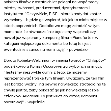
polskich filmów z ostatnich lat polegał na współpracy
między twórcami, producentami, dystrybutorami i
Instytutem. "Oczywiście, PISF - skoro kandydat został
wyłoniony - będzie go wspierał, tak jak to miało miejsce w
latach poprzednich. Dodatkowo mogę zdradzić w tym
momencie, że równocześnie będziemy wspierali czy
nawet już wspieramy kampanię filmu +Pianoforte+ w
kategorii najlepszego dokumentu, bo tutaj też jest
ewentualnie szansa na nominację" - powiedział.
Dorota Kobiela-Welchman w imieniu twórców "Chłopów"
podziękowała Komisji Oscarowej za wybór ich animacji.
"Jesteśmy niezwykle dumni z tego, że możemy
reprezentować Polskę tym filmem. Uważamy, że ten film
jest bardzo ważny i na pewno największą strategią na tę
chwilę jest to, żeby pokazać go jak największej liczbie
członków Akademii. To jest klucz do każdej kampanii
oscarowej" - wyjaśniła.