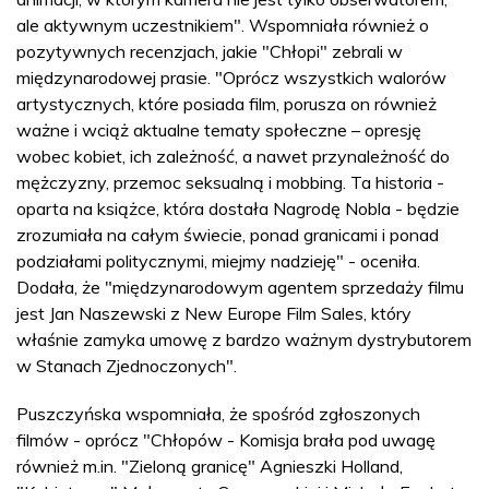
ale aktywnym uczestnikiem". Wspomniała również o
pozytywnych recenzjach, jakie "Chłopi" zebrali w
międzynarodowej prasie. "Oprócz wszystkich walorów
artystycznych, które posiada film, porusza on również
ważne i wciąż aktualne tematy społeczne – opresję
wobec kobiet, ich zależność, a nawet przynależność do
mężczyzny, przemoc seksualną i mobbing. Ta historia -
oparta na książce, która dostała Nagrodę Nobla - będzie
zrozumiała na całym świecie, ponad granicami i ponad
podziałami politycznymi, miejmy nadzieję" - oceniła.
Dodała, że "międzynarodowym agentem sprzedaży filmu
jest Jan Naszewski z New Europe Film Sales, który
właśnie zamyka umowę z bardzo ważnym dystrybutorem
w Stanach Zjednoczonych".
Puszczyńska wspomniała, że spośród zgłoszonych
filmów - oprócz "Chłopów - Komisja brała pod uwagę
również m.in. "Zieloną granicę" Agnieszki Holland,