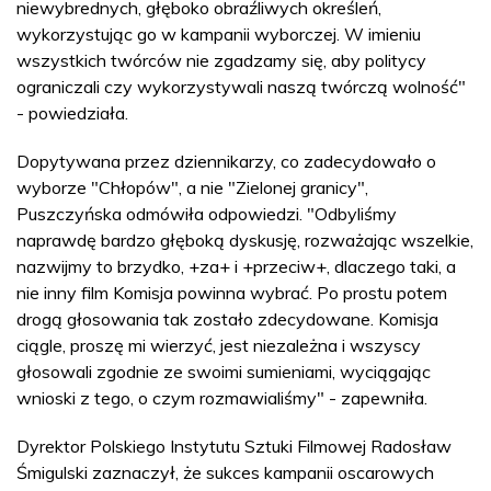
niewybrednych, głęboko obraźliwych określeń,
wykorzystując go w kampanii wyborczej. W imieniu
wszystkich twórców nie zgadzamy się, aby politycy
ograniczali czy wykorzystywali naszą twórczą wolność"
- powiedziała.
Dopytywana przez dziennikarzy, co zadecydowało o
wyborze "Chłopów", a nie "Zielonej granicy",
Puszczyńska odmówiła odpowiedzi. "Odbyliśmy
naprawdę bardzo głęboką dyskusję, rozważając wszelkie,
nazwijmy to brzydko, +za+ i +przeciw+, dlaczego taki, a
nie inny film Komisja powinna wybrać. Po prostu potem
drogą głosowania tak zostało zdecydowane. Komisja
ciągle, proszę mi wierzyć, jest niezależna i wszyscy
głosowali zgodnie ze swoimi sumieniami, wyciągając
wnioski z tego, o czym rozmawialiśmy" - zapewniła.
Dyrektor Polskiego Instytutu Sztuki Filmowej Radosław
Śmigulski zaznaczył, że sukces kampanii oscarowych