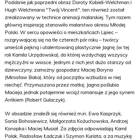
Podobnie jak poprzedni obraz Doroty Kobieli-Welchman i
Hugh Welchmana "Twój Vincent", ten również został
zrealizowany w technice animacji malarskiej. Tym razem
główną inspirację stanowiło malarstwo okresu Młodej
Polski. W sercu opowieści o mieszkańcach Lipiec –
rozgrywającej się na tle czterech pór roku – twórcy
umieścili piękną i utalentowaną plastycznie Jagnę (w tej
roli Kamila Urzędowska), do której wzdychają wszyscy
mężczyźni w wiosce. Jednym z nich jest dużo starszy od
dziewczyny, zamożny gospodarz Maciej Boryna
(Mirosław Baka), który od początku wzbudza w niej
niechęć. Przymuszona przez matkę, Jagna poślubia
Macieja, jednak potajemnie wciąż romansuje z jego synem
Antkiem (Robert Gulaczyk).
W obsadzie znaleźli się również m.in. Ewa Kasprzyk,
Sonia Bohosiewicz, Małgorzata Kożuchowska, Andrzej
Konopka i Maciej Musiał. Za zdjęcia odpowiadają Kamil
Polak, Radosław Ładczuk i Szymon Kuriata, a za muzykę