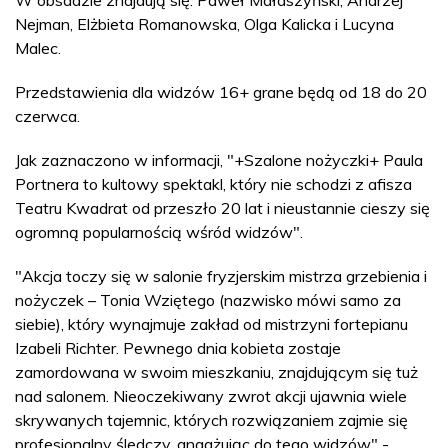
Nejman, Elżbieta Romanowska, Olga Kalicka i Lucyna
Malec.
Przedstawienia dla widzów 16+ grane będą od 18 do 20
czerwca.
Jak zaznaczono w informacji, "+Szalone nożyczki+ Paula
Portnera to kultowy spektakl, który nie schodzi z afisza
Teatru Kwadrat od przeszło 20 lat i nieustannie cieszy się
ogromną popularnością wśród widzów".
"Akcja toczy się w salonie fryzjerskim mistrza grzebienia i
nożyczek – Tonia Wziętego (nazwisko mówi samo za
siebie), który wynajmuje zakład od mistrzyni fortepianu
Izabeli Richter. Pewnego dnia kobieta zostaje
zamordowana w swoim mieszkaniu, znajdującym się tuż
nad salonem. Nieoczekiwany zwrot akcji ujawnia wiele
skrywanych tajemnic, których rozwiązaniem zajmie się
profesjonalny śledczy, angażując do tego widzów" -