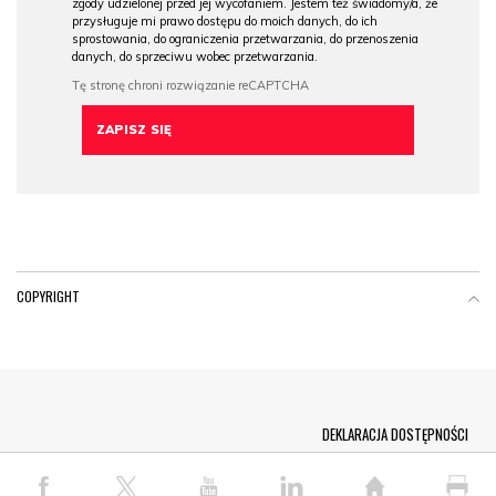
zgody udzielonej przed jej wycofaniem. Jestem też świadomy/a, że
przysługuje mi prawo dostępu do moich danych, do ich
sprostowania, do ograniczenia przetwarzania, do przenoszenia
danych, do sprzeciwu wobec przetwarzania.
COPYRIGHT
Menu Footer
DEKLARACJA DOSTĘPNOŚCI
© COPYRIGHT PAP 2026