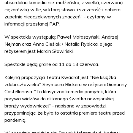
absurdalna komedia nie-małżeńska, z wielką, czerwoną
ciężarówką w tle, w której słowo +szczerość+ nabiera
zupełnie nieoczekiwanych znaczeń" - czytamy w
informacji przesłanej PAP.
W spektaklu występują: Paweł Małaszyński, Andrzej
Nejman oraz Anna Cieślak / Natalia Rybicka, a jego
reżyserem jest Marcin Sławiński.
Spektakle będą grane od 11 do 13 czerwca.
Kolejną propozycja Teatru Kwadrat jest "Nie książka
zdobi człowieka" Seymoura Blickera w reżyserii Giovanny
Castellanosa. "To klasyczna komedia pomyłek, która
porywa widzów do elitarnego światka nowojorskiej
branży wydawniczej" - napisano w zapowiedzi,
przypominając, że była to ostatnia premiera teatru przed
pandemią.
W obsadzie znajdują się: Paweł Małaszyński, Andrzej