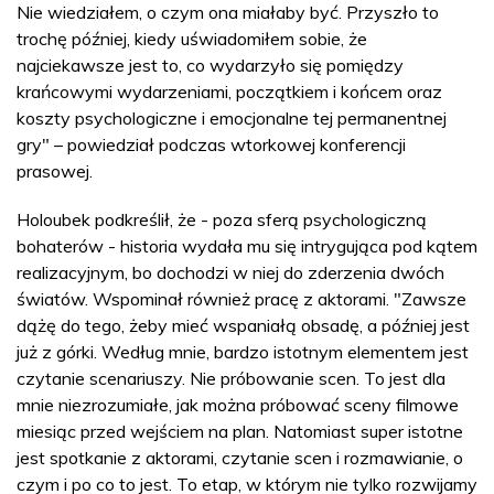
Nie wiedziałem, o czym ona miałaby być. Przyszło to
trochę później, kiedy uświadomiłem sobie, że
najciekawsze jest to, co wydarzyło się pomiędzy
krańcowymi wydarzeniami, początkiem i końcem oraz
koszty psychologiczne i emocjonalne tej permanentnej
gry" – powiedział podczas wtorkowej konferencji
prasowej.
Holoubek podkreślił, że - poza sferą psychologiczną
bohaterów - historia wydała mu się intrygująca pod kątem
realizacyjnym, bo dochodzi w niej do zderzenia dwóch
światów. Wspominał również pracę z aktorami. "Zawsze
dążę do tego, żeby mieć wspaniałą obsadę, a później jest
już z górki. Według mnie, bardzo istotnym elementem jest
czytanie scenariuszy. Nie próbowanie scen. To jest dla
mnie niezrozumiałe, jak można próbować sceny filmowe
miesiąc przed wejściem na plan. Natomiast super istotne
jest spotkanie z aktorami, czytanie scen i rozmawianie, o
czym i po co to jest. To etap, w którym nie tylko rozwijamy