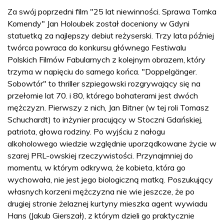
Za swój poprzedni film "25 lat niewinności. Sprawa Tomka
Komendy" Jan Holoubek został doceniony w Gdyni
statuetką za najlepszy debiut reżyserski. Trzy lata później
twórca powraca do konkursu głównego Festiwalu
Polskich Filmów Fabularnych z kolejnym obrazem, który
trzyma w napięciu do samego końca. "Doppelgänger.
Sobowtór" to thriller szpiegowski rozgrywający się na
przełomie lat 70. i 80, którego bohaterami jest dwóch
mężczyzn. Pierwszy z nich, Jan Bitner (w tej roli Tomasz
Schuchardt) to inżynier pracujący w Stoczni Gdańskiej,
patriota, głowa rodziny. Po wyjściu z nałogu
alkoholowego wiedzie względnie uporządkowane życie w
szarej PRL-owskiej rzeczywistości. Przynajmniej do
momentu, w którym odkrywa, że kobieta, która go
wychowała, nie jest jego biologiczną matką. Poszukujący
własnych korzeni mężczyzna nie wie jeszcze, że po
drugiej stronie żelaznej kurtyny mieszka agent wywiadu
Hans (Jakub Gierszał), z którym dzieli go praktycznie