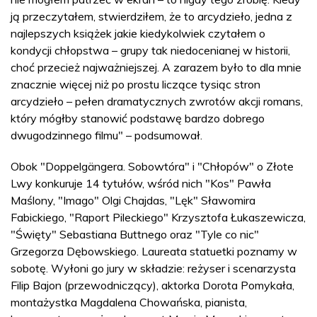
ją przeczytałem, stwierdziłem, że to arcydzieło, jedna z
najlepszych książek jakie kiedykolwiek czytałem o
kondycji chłopstwa – grupy tak niedocenianej w historii,
choć przecież najważniejszej. A zarazem było to dla mnie
znacznie więcej niż po prostu liczące tysiąc stron
arcydzieło – pełen dramatycznych zwrotów akcji romans,
który mógłby stanowić podstawę bardzo dobrego
dwugodzinnego filmu" – podsumował.
Obok "Doppelgängera. Sobowtóra" i "Chłopów" o Złote
Lwy konkuruje 14 tytułów, wśród nich "Kos" Pawła
Maślony, "Imago" Olgi Chajdas, "Lęk" Sławomira
Fabickiego, "Raport Pileckiego" Krzysztofa Łukaszewicza,
"Święty" Sebastiana Buttnego oraz "Tyle co nic"
Grzegorza Dębowskiego. Laureata statuetki poznamy w
sobotę. Wyłoni go jury w składzie: reżyser i scenarzysta
Filip Bajon (przewodniczący), aktorka Dorota Pomykała,
montażystka Magdalena Chowańska, pianista,