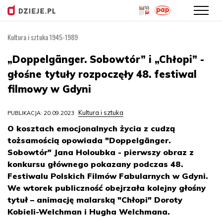
Kultura i sztuka 1945-1989
Przejdź
do
„Doppelgänger. Sobowtór” i „Chłopi” -
treści
głośne tytuły rozpoczęły 48. festiwal
filmowy w Gdyni
Kultura i sztuka
PUBLIKACJA: 20.09.2023
O kosztach emocjonalnych życia z cudzą
tożsamością opowiada "Doppelgänger.
Sobowtór" Jana Holoubka - pierwszy obraz z
konkursu głównego pokazany podczas 48.
Festiwalu Polskich Filmów Fabularnych w Gdyni.
We wtorek publiczność obejrzała kolejny głośny
tytuł – animację malarską "Chłopi" Doroty
Kobieli-Welchman i Hugha Welchmana.