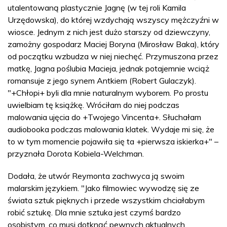
utalentowaną plastycznie Jagnę (w tej roli Kamila
Urzędowska), do której wzdychają wszyscy mężczyźni w
wiosce. Jednym z nich jest dużo starszy od dziewczyny,
zamożny gospodarz Maciej Boryna (Mirosław Baka), który
od początku wzbudza w niej niechęć. Przymuszona przez
matkę, Jagna poślubia Macieja, jednak potajemnie wciąż
romansuje z jego synem Antkiem (Robert Gulaczyk).
"+Chłopi+ byli dla mnie naturalnym wyborem. Po prostu
uwielbiam tę książkę. Wróciłam do niej podczas
malowania ujęcia do +Twojego Vincenta+. Słuchałam
audiobooka podczas malowania klatek. Wydaje mi się, że
to w tym momencie pojawiła się ta +pierwsza iskierka+" –
przyznała Dorota Kobiela-Welchman.
Dodała, że utwór Reymonta zachwyca ją swoim
malarskim językiem. "Jako filmowiec wywodzę się ze
świata sztuk pięknych i przede wszystkim chciałabym
robić sztukę. Dla mnie sztuka jest czymś bardzo
osobistym, co musi dotknąć pewnych aktualnych