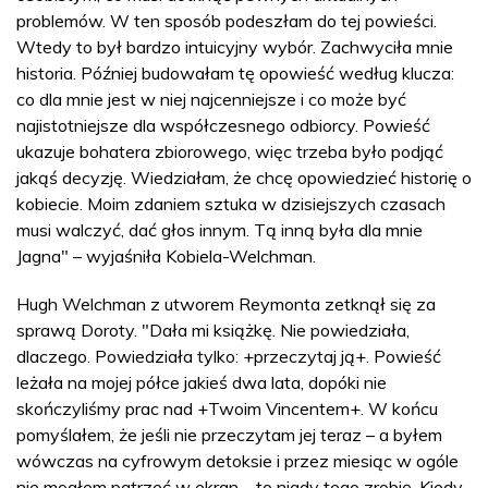
problemów. W ten sposób podeszłam do tej powieści.
Wtedy to był bardzo intuicyjny wybór. Zachwyciła mnie
historia. Później budowałam tę opowieść według klucza:
co dla mnie jest w niej najcenniejsze i co może być
najistotniejsze dla współczesnego odbiorcy. Powieść
ukazuje bohatera zbiorowego, więc trzeba było podjąć
jakąś decyzję. Wiedziałam, że chcę opowiedzieć historię o
kobiecie. Moim zdaniem sztuka w dzisiejszych czasach
musi walczyć, dać głos innym. Tą inną była dla mnie
Jagna" – wyjaśniła Kobiela-Welchman.
Hugh Welchman z utworem Reymonta zetknął się za
sprawą Doroty. "Dała mi książkę. Nie powiedziała,
dlaczego. Powiedziała tylko: +przeczytaj ją+. Powieść
leżała na mojej półce jakieś dwa lata, dopóki nie
skończyliśmy prac nad +Twoim Vincentem+. W końcu
pomyślałem, że jeśli nie przeczytam jej teraz – a byłem
wówczas na cyfrowym detoksie i przez miesiąc w ogóle
nie mogłem patrzeć w ekran – to nigdy tego zrobię. Kiedy