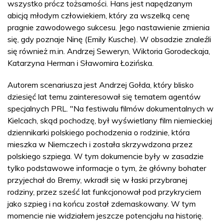
wszystko prócz tożsamości. Hans jest napędzanym
abicją młodym człowiekiem, który za wszelką cenę
pragnie zawodowego sukcesu. Jego nastawienie zmienia
się, gdy poznaje Ninę (Emily Kusche). W obsadzie znaleźli
się również m.in. Andrzej Seweryn, Wiktoria Gorodeckaja,
Katarzyna Herman i Sławomira Łozińska.
Autorem scenariusza jest Andrzej Gołda, który blisko
dziesięć lat temu zainteresował się tematem agentów
specjalnych PRL. "Na festiwalu filmów dokumentalnych w
Kielcach, skąd pochodzę, był wyświetlany film niemieckiej
dziennikarki polskiego pochodzenia o rodzinie, która
mieszka w Niemczech i została skrzywdzona przez
polskiego szpiega. W tym dokumencie były w zasadzie
tylko podstawowe informacje o tym, że główny bohater
przyjechał do Bremy, wkradł się w łaski przybranej
rodziny, przez sześć lat funkcjonował pod przykryciem
jako szpieg i na końcu został zdemaskowany. W tym
momencie nie widziałem jeszcze potencjału na historię.