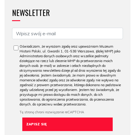
NEWSLETTER
Oświadczam, że wyrażam zgodę oraz upoważniam Muzeum
Historii Polski, ul. Gwardii 1, 01-538 Warszawa, (dalej MHP) jako
Administratora danych osobowych oraz wszelkie podmioty
działające na rzecz lub zlecenie MHP do przetwarzania moich
danych osob. (e-mail) w zakresie i celach niezbędnych do
otrzymywania newslettera dzieje.pl od dnia wyrażenia tej zgody do
jej odwołania. Jestem świadomy/a, że mam prawo w dowolnym
momencie odwołać zgodę oraz że odwołanie zgody nie wpływa na
zgodność z prawem przetwarzania, którego dokonano na podstawie
zgody udzielonej przed jej wycofaniem. Jestem też świadomy/a, że
przysługuje mi prawo dostępu do moich danych, do ich
sprostowania, do ograniczenia przetwarzania, do przenoszenia
danych, do sprzeciwu wobec przetwarzania.