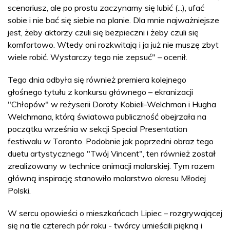
scenariusz, ale po prostu zaczynamy się lubić (...), ufać
sobie i nie bać się siebie na planie. Dla mnie najważniejsze
jest, żeby aktorzy czuli się bezpieczni i żeby czuli się
komfortowo. Wtedy oni rozkwitają i ja już nie muszę zbyt
wiele robić. Wystarczy tego nie zepsuć" – ocenił.
Tego dnia odbyła się również premiera kolejnego
głośnego tytułu z konkursu głównego – ekranizacji
"Chłopów" w reżyserii Doroty Kobieli-Welchman i Hugha
Welchmana, którą światowa publiczność obejrzała na
początku września w sekcji Special Presentation
festiwalu w Toronto. Podobnie jak poprzedni obraz tego
duetu artystycznego "Twój Vincent", ten również został
zrealizowany w technice animacji malarskiej. Tym razem
główną inspirację stanowiło malarstwo okresu Młodej
Polski.
W sercu opowieści o mieszkańcach Lipiec – rozgrywającej
się na tle czterech pór roku - twórcy umieścili piękną i