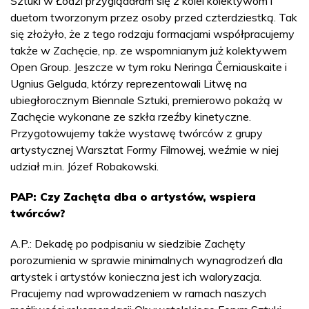
Sztuki w Łodzi przyglądałam się z kolei kolektywom i
duetom tworzonym przez osoby przed czterdziestką. Tak
się złożyło, że z tego rodzaju formacjami współpracujemy
także w Zachęcie, np. ze wspomnianym już kolektywem
Open Group. Jeszcze w tym roku Neringa Černiauskaite i
Ugnius Gelguda, którzy reprezentowali Litwę na
ubiegłorocznym Biennale Sztuki, premierowo pokażą w
Zachęcie wykonane ze szkła rzeźby kinetyczne.
Przygotowujemy także wystawę twórców z grupy
artystycznej Warsztat Formy Filmowej, weźmie w niej
udział m.in. Józef Robakowski.
PAP: Czy Zachęta dba o artystów, wspiera
twórców?
A.P.: Dekadę po podpisaniu w siedzibie Zachęty
porozumienia w sprawie minimalnych wynagrodzeń dla
artystek i artystów konieczna jest ich waloryzacja.
Pracujemy nad wprowadzeniem w ramach naszych