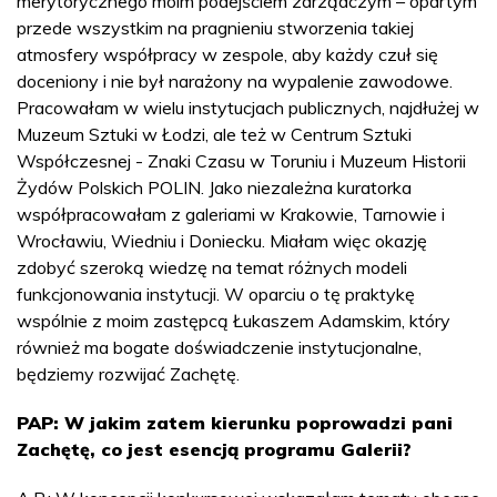
merytorycznego moim podejściem zarządczym – opartym
przede wszystkim na pragnieniu stworzenia takiej
atmosfery współpracy w zespole, aby każdy czuł się
doceniony i nie był narażony na wypalenie zawodowe.
Pracowałam w wielu instytucjach publicznych, najdłużej w
Muzeum Sztuki w Łodzi, ale też w Centrum Sztuki
Współczesnej - Znaki Czasu w Toruniu i Muzeum Historii
Żydów Polskich POLIN. Jako niezależna kuratorka
współpracowałam z galeriami w Krakowie, Tarnowie i
Wrocławiu, Wiedniu i Doniecku. Miałam więc okazję
zdobyć szeroką wiedzę na temat różnych modeli
funkcjonowania instytucji. W oparciu o tę praktykę
wspólnie z moim zastępcą Łukaszem Adamskim, który
również ma bogate doświadczenie instytucjonalne,
będziemy rozwijać Zachętę.
PAP: W jakim zatem kierunku poprowadzi pani
Zachętę, co jest esencją programu Galerii?