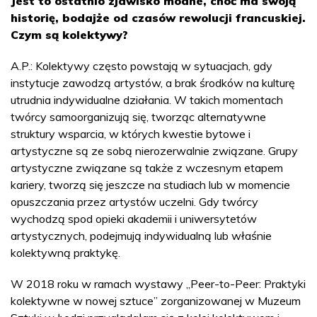
Jest to ostatnio zjawisko modne, choć ma swoją
historię, bodajże od czasów rewolucji francuskiej.
Czym są kolektywy?
A.P.: Kolektywy często powstają w sytuacjach, gdy
instytucje zawodzą artystów, a brak środków na kulturę
utrudnia indywidualne działania. W takich momentach
twórcy samoorganizują się, tworząc alternatywne
struktury wsparcia, w których kwestie bytowe i
artystyczne są ze sobą nierozerwalnie związane. Grupy
artystyczne związane są także z wczesnym etapem
kariery, tworzą się jeszcze na studiach lub w momencie
opuszczania przez artystów uczelni. Gdy twórcy
wychodzą spod opieki akademii i uniwersytetów
artystycznych, podejmują indywidualną lub właśnie
kolektywną praktykę.
W 2018 roku w ramach wystawy „Peer-to-Peer: Praktyki
kolektywne w nowej sztuce” zorganizowanej w Muzeum