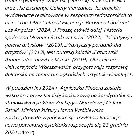
Galerie (Wiedeń), Izolyatsii (Donieck), Kunsthaus Biel
oraz The Exchange Gallery (Penzance). Jej projekty
wydawnicze realizowane w zespołach redaktorskich to
m.in. "The 1982 Cultural Exchange Between Łódź and
Los Angeles" (2024) „i Proszę mówić dalej. Historia
społeczna Muzeum Sztuki w Łodzi” (2022), "Inicjatywy i
galerie artystów" (2013), „Praktyczny poradnik dla
artystów” (2013), jest autorką książki „Patkowski.
Ambasador muzyki z Marsa” (2019). Obecnie na
Uniwersytecie Warszawskim przygotowuje rozprawę
doktorską na temat amerykańskich artystek wizualnych.
W październiku 2024 r. Agnieszka Pindera została
wskazana przez komisję konkursową na kandydatkę na
stanowisko dyrektora Zachęty – Narodowej Galerii
Sztuki. Ministra kultury Hanna Wróblewska
zaakceptowała wybór komisji. Trzyletnia kadencja
nowo powołanej dyrektorki rozpoczęła się 23 grudnia
2024 r.(
PAP)