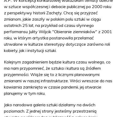
A.P.: W koncepcji konkursowej wskazałam tematy obecne
w sztuce współczesnej i debacie publicznej po 2000 roku
z perspektywy historii Zachęty. Chcę się przyjrzeć
zmianom, jakie zaszły w polskim polu sztuki w ciągu
ostatnich 25 lat, na przykład od czasu słynnego
performansu Julity Wójcik "Obieranie ziemniaków" z 2001
roku, w którym artystka postanowiła przełamać
utrwalone w kulturze stereotypy dotyczące zarówno roli
kobiety, jak i instytucji sztuki.
Kolejnym zagadnieniem będzie kultura czasu wolnego, co
ma nam przypomnieć, że sztuka i kultura są źródłem
przyjemności. Wiąże się to z licznymi planowanymi
zmianami w naszej infrastrukturze. Wróci wreszcie do nas
kawiarnia zamknięta w czasie pandemii, jej otwarcie
planujemy w tym roku.
Jako narodowa galeria sztuki działamy na dwóch
poziomach. Z jednej strony jesteśmy przestrzenią