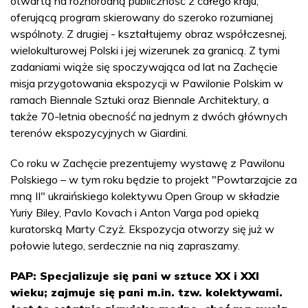
otwartą na różnorodną publiczność z całego kraju,
oferującą program skierowany do szeroko rozumianej
wspólnoty. Z drugiej - kształtujemy obraz współczesnej,
wielokulturowej Polski i jej wizerunek za granicą. Z tymi
zadaniami wiąże się spoczywająca od lat na Zachęcie
misja przygotowania ekspozycji w Pawilonie Polskim w
ramach Biennale Sztuki oraz Biennale Architektury, a
także 70-letnia obecność na jednym z dwóch głównych
terenów ekspozycyjnych w Giardini.
Co roku w Zachęcie prezentujemy wystawę z Pawilonu
Polskiego – w tym roku będzie to projekt "Powtarzajcie za
mną II" ukraińskiego kolektywu Open Group w składzie
Yuriy Biley, Pavlo Kovach i Anton Varga pod opieką
kuratorską Marty Czyż. Ekspozycja otworzy się już w
połowie lutego, serdecznie na nią zapraszamy.
PAP: Specjalizuje się pani w sztuce XX i XXI
wieku; zajmuje się pani m.in. tzw. kolektywami.