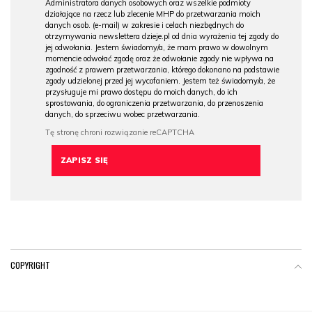
Administratora danych osobowych oraz wszelkie podmioty
działające na rzecz lub zlecenie MHP do przetwarzania moich
danych osob. (e-mail) w zakresie i celach niezbędnych do
otrzymywania newslettera dzieje.pl od dnia wyrażenia tej zgody do
jej odwołania. Jestem świadomy/a, że mam prawo w dowolnym
momencie odwołać zgodę oraz że odwołanie zgody nie wpływa na
zgodność z prawem przetwarzania, którego dokonano na podstawie
zgody udzielonej przed jej wycofaniem. Jestem też świadomy/a, że
przysługuje mi prawo dostępu do moich danych, do ich
sprostowania, do ograniczenia przetwarzania, do przenoszenia
danych, do sprzeciwu wobec przetwarzania.
COPYRIGHT