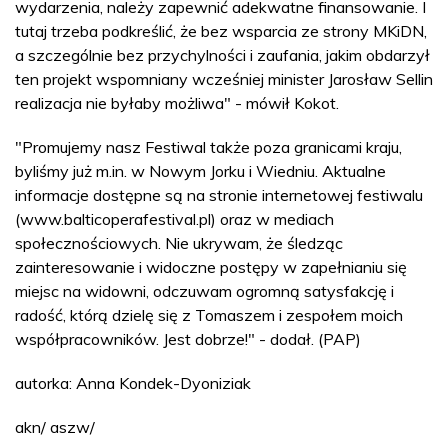
wydarzenia, należy zapewnić adekwatne finansowanie. I
tutaj trzeba podkreślić, że bez wsparcia ze strony MKiDN,
a szczególnie bez przychylności i zaufania, jakim obdarzył
ten projekt wspomniany wcześniej minister Jarosław Sellin
realizacja nie byłaby możliwa" - mówił Kokot.
"Promujemy nasz Festiwal także poza granicami kraju,
byliśmy już m.in. w Nowym Jorku i Wiedniu. Aktualne
informacje dostępne są na stronie internetowej festiwalu
(www.balticoperafestival.pl) oraz w mediach
społecznościowych. Nie ukrywam, że śledząc
zainteresowanie i widoczne postępy w zapełnianiu się
miejsc na widowni, odczuwam ogromną satysfakcję i
radość, którą dzielę się z Tomaszem i zespołem moich
współpracowników. Jest dobrze!" - dodał. (PAP)
autorka: Anna Kondek-Dyoniziak
akn/ aszw/