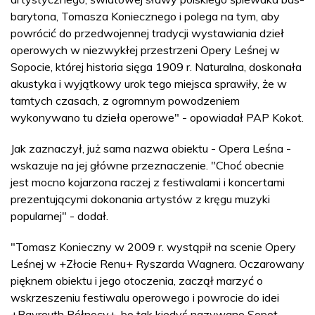
barytona, Tomasza Koniecznego i polega na tym, aby
powrócić do przedwojennej tradycji wystawiania dzieł
operowych w niezwykłej przestrzeni Opery Leśnej w
Sopocie, której historia sięga 1909 r. Naturalna, doskonała
akustyka i wyjątkowy urok tego miejsca sprawiły, że w
tamtych czasach, z ogromnym powodzeniem
wykonywano tu dzieła operowe" - opowiadał PAP Kokot.
Jak zaznaczył, już sama nazwa obiektu - Opera Leśna -
wskazuje na jej główne przeznaczenie. "Choć obecnie
jest mocno kojarzona raczej z festiwalami i koncertami
prezentującymi dokonania artystów z kręgu muzyki
popularnej" - dodał.
"Tomasz Konieczny w 2009 r. wystąpił na scenie Opery
Leśnej w +Złocie Renu+ Ryszarda Wagnera. Oczarowany
pięknem obiektu i jego otoczenia, zaczął marzyć o
wskrzeszeniu festiwalu operowego i powrocie do idei
+Bayreuth Północy+, bo tak kiedyś nazywano Sopot.