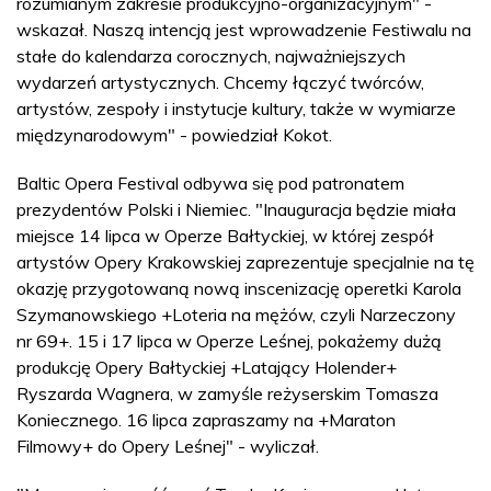
rozumianym zakresie produkcyjno-organizacyjnym" -
wskazał. Naszą intencją jest wprowadzenie Festiwalu na
stałe do kalendarza corocznych, najważniejszych
wydarzeń artystycznych. Chcemy łączyć twórców,
artystów, zespoły i instytucje kultury, także w wymiarze
międzynarodowym" - powiedział Kokot.
Baltic Opera Festival odbywa się pod patronatem
prezydentów Polski i Niemiec. "Inauguracja będzie miała
miejsce 14 lipca w Operze Bałtyckiej, w której zespół
artystów Opery Krakowskiej zaprezentuje specjalnie na tę
okazję przygotowaną nową inscenizację operetki Karola
Szymanowskiego +Loteria na mężów, czyli Narzeczony
nr 69+. 15 i 17 lipca w Operze Leśnej, pokażemy dużą
produkcję Opery Bałtyckiej +Latający Holender+
Ryszarda Wagnera, w zamyśle reżyserskim Tomasza
Koniecznego. 16 lipca zapraszamy na +Maraton
Filmowy+ do Opery Leśnej" - wyliczał.