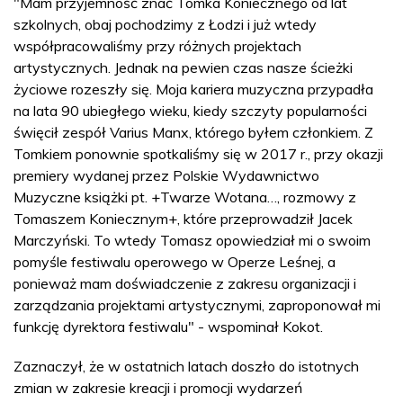
"Mam przyjemność znać Tomka Koniecznego od lat
szkolnych, obaj pochodzimy z Łodzi i już wtedy
współpracowaliśmy przy różnych projektach
artystycznych. Jednak na pewien czas nasze ścieżki
życiowe rozeszły się. Moja kariera muzyczna przypadła
na lata 90 ubiegłego wieku, kiedy szczyty popularności
święcił zespół Varius Manx, którego byłem członkiem. Z
Tomkiem ponownie spotkaliśmy się w 2017 r., przy okazji
premiery wydanej przez Polskie Wydawnictwo
Muzyczne książki pt. +Twarze Wotana…, rozmowy z
Tomaszem Koniecznym+, które przeprowadził Jacek
Marczyński. To wtedy Tomasz opowiedział mi o swoim
pomyśle festiwalu operowego w Operze Leśnej, a
ponieważ mam doświadczenie z zakresu organizacji i
zarządzania projektami artystycznymi, zaproponował mi
funkcję dyrektora festiwalu" - wspominał Kokot.
Zaznaczył, że w ostatnich latach doszło do istotnych
zmian w zakresie kreacji i promocji wydarzeń