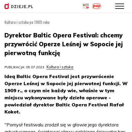
Kultura i sztuka po 1989 roku
Przejdź
do
Dyrektor Baltic Opera Festival: chcemy
treści
przywrócić Operze Leśnej w Sopocie jej
pierwotną funkcję
Kultura i sztuka
PUBLIKACJA: 05.07.2023
Ideą Baltic Opera Festival jest przywrócenie
Operze Leśnej w Sopocie jej pierwotnej funkcji. W
1909 r., o czym nie każdy wie, właśnie w tym
miejscu wykonywane były dzieła operowe -
powiedział dyrektor Baltic Opera Festival Rafał
Kokot.
"Pomysł festiwalu zrodził się w głowie jego dyrektora
artystycznego, światowej sławy polskiego śpiewaka bas-