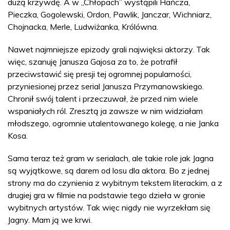
dużą krzywdę. A w „Chłopach” wystąpili Hańcza,
Pieczka, Gogolewski, Ordon, Pawlik, Janczar, Wichniarz,
Chojnacka, Merle, Ludwiżanka, Królówna.
Nawet najmniejsze epizody grali najwięksi aktorzy. Tak
więc, szanuję Janusza Gajosa za to, że potrafił
przeciwstawić się presji tej ogromnej popularności,
przyniesionej przez serial Janusza Przymanowskiego.
Chronił swój talent i przeczuwał, że przed nim wiele
wspaniałych ról. Zresztą ja zawsze w nim widziałam
młodszego, ogromnie utalentowanego kolegę, a nie Janka
Kosa.
Sama teraz też gram w serialach, ale takie role jak Jagna
są wyjątkowe, są darem od losu dla aktora. Bo z jednej
strony ma do czynienia z wybitnym tekstem literackim, a z
drugiej gra w filmie na podstawie tego dzieła w gronie
wybitnych artystów. Tak więc nigdy nie wyrzekłam się
Jagny. Mam ją we krwi.