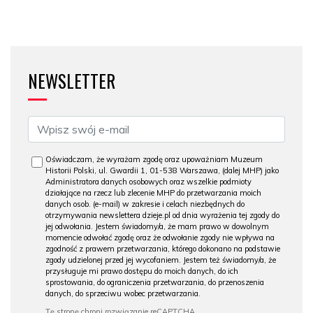
NEWSLETTER
Oświadczam, że wyrażam zgodę oraz upoważniam Muzeum
Historii Polski, ul. Gwardii 1, 01-538 Warszawa, (dalej MHP) jako
Administratora danych osobowych oraz wszelkie podmioty
działające na rzecz lub zlecenie MHP do przetwarzania moich
danych osob. (e-mail) w zakresie i celach niezbędnych do
otrzymywania newslettera dzieje.pl od dnia wyrażenia tej zgody do
jej odwołania. Jestem świadomy/a, że mam prawo w dowolnym
momencie odwołać zgodę oraz że odwołanie zgody nie wpływa na
zgodność z prawem przetwarzania, którego dokonano na podstawie
zgody udzielonej przed jej wycofaniem. Jestem też świadomy/a, że
przysługuje mi prawo dostępu do moich danych, do ich
sprostowania, do ograniczenia przetwarzania, do przenoszenia
danych, do sprzeciwu wobec przetwarzania.