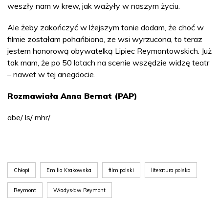
weszły nam w krew, jak ważyły w naszym życiu.
Ale żeby zakończyć w lżejszym tonie dodam, że choć w
filmie zostałam pohańbiona, ze wsi wyrzucona, to teraz
jestem honorową obywatelką Lipiec Reymontowskich. Już
tak mam, że po 50 latach na scenie wszędzie widzę teatr
– nawet w tej anegdocie.
Rozmawiała Anna Bernat (PAP)
abe/ ls/ mhr/
Chłopi
Emilia Krakowska
film polski
literatura polska
Reymont
Władysław Reymont