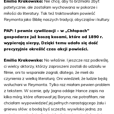
Emilia Krakowska:
Nie chcę, aby to brzmiało zbyt
patetycznie, ale zostałam wychowana w pokorze i
miłości do literatury. Tak też traktowałam powieść
Reymonta jako Biblię naszych tradycji, obyczajów i kultury.
PAP: I pewnie cywilizacji – w „Chłopach”
gospodarze już koszą kosami, które od 1890 r.
wypierają sierpy, Dzięki temu udało się dość
precyzyjnie określić czas akcji powieści.
Emilia Krakowska:
No właśnie. I jeszcze raz podkreślę,
ci wielcy aktorzy, którzy zaproszeni zostali do udziału w
filmie, oni to wspaniale zagrali, dlatego, że mieli do
czynienia z wielką literaturą. Oni wiedzieli, że ludzie będą
wsłuchani w Reymonta. Tylko raz miałam pewien problem
z tekstem. W scenie, gdy Jagna oddaje Hance zapis na
kilka mórg, które ofiarował jej Boryna, nie potrafiłam, nie
chciałam wypowiedzieć jej pełnych narastającego żalu i
gniewu słów: a bodaj byś sczezła, wywłoko jedna, za