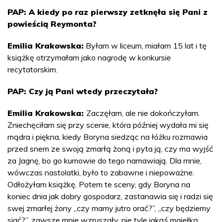
PAP: A kiedy po raz pierwszy zetknęła się Pani z
powieścią Reymonta?
Emilia Krakowska:
Byłam w liceum, miałam 15 lat i tę
książkę otrzymałam jako nagrodę w konkursie
recytatorskim.
PAP: Czy ją Pani wtedy przeczytała?
Emilia Krakowska:
Zaczęłam, ale nie dokończyłam.
Zniechęciłam się przy scenie, która później wydała mi się
mądra i piękna, kiedy Boryna siedząc na łóżku rozmawia
przed snem ze swoją zmarłą żoną i pyta ją, czy ma wyjść
za Jagnę, bo go kumowie do tego namawiają. Dla mnie,
wówczas nastolatki, było to zabawne i niepoważne.
Odłożyłam książkę. Potem te sceny, gdy Boryna na
koniec dnia jak dobry gospodarz, zastanawia się i radzi się
swej zmarłej żony „czy mamy jutro orać?”, „czy będziemy
siać?”, zawsze mnie wzruszały, nie tyle jakąś mgiełką