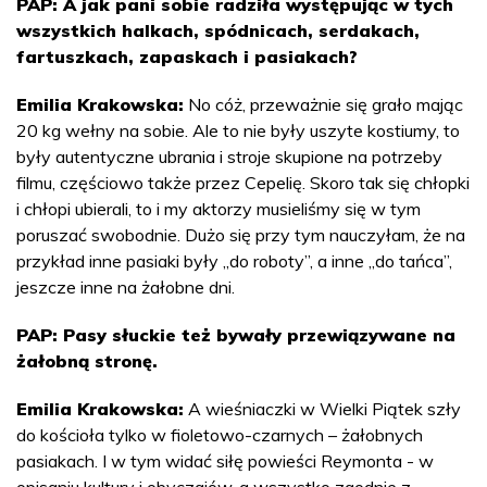
PAP: A jak pani sobie radziła występując w tych
wszystkich halkach, spódnicach, serdakach,
fartuszkach, zapaskach i pasiakach?
Emilia Krakowska:
No cóż, przeważnie się grało mając
20 kg wełny na sobie. Ale to nie były uszyte kostiumy, to
były autentyczne ubrania i stroje skupione na potrzeby
filmu, częściowo także przez Cepelię. Skoro tak się chłopki
i chłopi ubierali, to i my aktorzy musieliśmy się w tym
poruszać swobodnie. Dużo się przy tym nauczyłam, że na
przykład inne pasiaki były „do roboty”, a inne „do tańca”,
jeszcze inne na żałobne dni.
PAP: Pasy słuckie też bywały przewiązywane na
żałobną stronę.
Emilia Krakowska:
A wieśniaczki w Wielki Piątek szły
do kościoła tylko w fioletowo-czarnych – żałobnych
pasiakach. I w tym widać siłę powieści Reymonta - w
opisaniu kultury i obyczajów, a wszystko zgodnie z