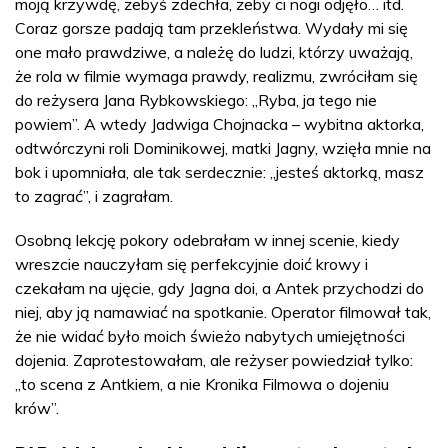
moją krzywdę, żebyś zdechła, żeby ci nogi odjęło… itd.
Coraz gorsze padają tam przekleństwa. Wydały mi się
one mało prawdziwe, a należę do ludzi, którzy uważają,
że rola w filmie wymaga prawdy, realizmu, zwróciłam się
do reżysera Jana Rybkowskiego: „Ryba, ja tego nie
powiem”. A wtedy Jadwiga Chojnacka – wybitna aktorka,
odtwórczyni roli Dominikowej, matki Jagny, wzięła mnie na
bok i upomniała, ale tak serdecznie: „jesteś aktorką, masz
to zagrać”, i zagrałam.
Osobną lekcję pokory odebrałam w innej scenie, kiedy
wreszcie nauczyłam się perfekcyjnie doić krowy i
czekałam na ujęcie, gdy Jagna doi, a Antek przychodzi do
niej, aby ją namawiać na spotkanie. Operator filmował tak,
że nie widać było moich świeżo nabytych umiejętności
dojenia. Zaprotestowałam, ale reżyser powiedział tylko:
„to scena z Antkiem, a nie Kronika Filmowa o dojeniu
krów”.