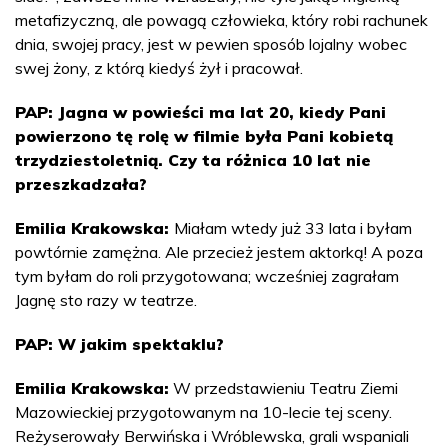
metafizyczną, ale powagą człowieka, który robi rachunek
dnia, swojej pracy, jest w pewien sposób lojalny wobec
swej żony, z którą kiedyś żył i pracował.
PAP: Jagna w powieści ma lat 20, kiedy Pani
powierzono tę rolę w filmie była Pani kobietą
trzydziestoletnią. Czy ta różnica 10 lat nie
przeszkadzała?
Emilia Krakowska:
Miałam wtedy już 33 lata i byłam
powtórnie zamężna. Ale przecież jestem aktorką! A poza
tym byłam do roli przygotowana; wcześniej zagrałam
Jagnę sto razy w teatrze.
PAP: W jakim spektaklu?
Emilia Krakowska:
W przedstawieniu Teatru Ziemi
Mazowieckiej przygotowanym na 10-lecie tej sceny.
Reżyserowały Berwińska i Wróblewska, grali wspaniali