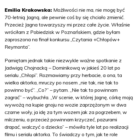
Emilia Krakowska:
Możliwości nie ma, nie mogę być
70-letnią Jagną, ale pewnie coś by się chciało zmienić.
Przecież Jagna towarzyszy mi przez całe życie. Właśnie
wróciłam z Pobiedzisk w Poznańskiem, gdzie byłam
zaproszona na finał konkursu „Czytania +Chłopów+
Reymonta”.
Pamiętam jednak takie niezwykle ważne spotkanie z
Jadwigą Chojnacką – Dominikową w jakieś 20 lat po
serialu „Chłopi”. Rozmawiamy przy herbacie, a ona, ta
wielka aktorka, mruczy po nosem „nie tak, nie tak to
powinno być”. „Co?” – pytam. „Nie tak to powinnam
zagrać” – wybuchła. „W scenie, w której Jagnę, córkę moją
wywożą na kupie gnoju na wozie zaprzężonym w dwa
czarne woły, ja idę za tym wozem jak za pogrzebem, w
milczeniu, a przecież powinnam krzyczeć, pazurami
drapać, walczyć o dziecko” – mówiła tyle lat po realizacji
filmu i serialu aktorka. To świadczy o tym, jak te role