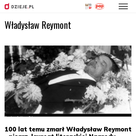
Władysław Reymont
Przejdź
do
treści
100 lat temu zmarł Władysław Reymont