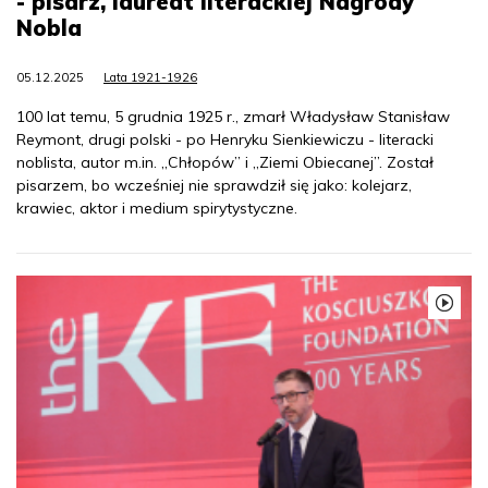
- pisarz, laureat literackiej Nagrody
Nobla
05.12.2025
Lata 1921-1926
100 lat temu, 5 grudnia 1925 r., zmarł Władysław Stanisław
Reymont, drugi polski - po Henryku Sienkiewiczu - literacki
noblista, autor m.in. „Chłopów” i „Ziemi Obiecanej”. Został
pisarzem, bo wcześniej nie sprawdził się jako: kolejarz,
krawiec, aktor i medium spirytystyczne.