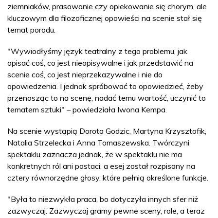
ziemniaków, prasowanie czy opiekowanie się chorym, ale
kluczowym dla filozoficznej opowieści na scenie stał się
temat porodu.
"Wywiodłyśmy język teatralny z tego problemu, jak
opisać coś, co jest nieopisywalne i jak przedstawić na
scenie coś, co jest nieprzekazywalne i nie do
opowiedzenia. I jednak spróbować to opowiedzieć, żeby
przenosząc to na scenę, nadać temu wartość, uczynić to
tematem sztuki" – powiedziała Iwona Kempa.
Na scenie wystąpią Dorota Godzic, Martyna Krzysztofik,
Natalia Strzelecka i Anna Tomaszewska. Twórczyni
spektaklu zaznacza jednak, że w spektaklu nie ma
konkretnych ról ani postaci, a esej został rozpisany na
cztery równorzędne głosy, które pełnią określone funkcje.
"Była to niezwykła praca, bo dotyczyła innych sfer niż
zazwyczaj. Zazwyczaj gramy pewne sceny, role, a teraz