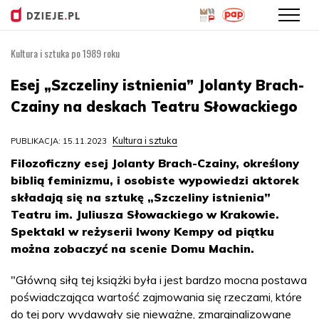
Kultura i sztuka po 1989 roku
Przejdź
do
Esej „Szczeliny istnienia” Jolanty Brach-
treści
Czainy na deskach Teatru Słowackiego
Kultura i sztuka
PUBLIKACJA: 15.11.2023
Filozoficzny esej Jolanty Brach-Czainy, określony
biblią feminizmu, i osobiste wypowiedzi aktorek
składają się na sztukę „Szczeliny istnienia”
Teatru im. Juliusza Słowackiego w Krakowie.
Spektakl w reżyserii Iwony Kempy od piątku
można zobaczyć na scenie Domu Machin.
"Główną siłą tej książki była i jest bardzo mocna postawa
poświadczająca wartość zajmowania się rzeczami, które
do tej pory wydawały się nieważne, zmarginalizowane