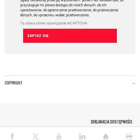
zgody udzielonej przed jej wycofaniem. Jestem też świadomy/a, że
przysługuje mi prawo dostępu do moich danych, do ich
sprostowania, do ograniczenia przetwarzania, do przenoszenia
danych, do sprzeciwu wobec przetwarzania.
COPYRIGHT
Menu Footer
DEKLARACJA DOSTĘPNOŚCI
© COPYRIGHT PAP 2026