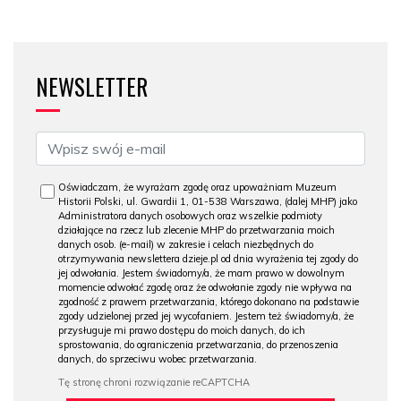
NEWSLETTER
Oświadczam, że wyrażam zgodę oraz upoważniam Muzeum
Historii Polski, ul. Gwardii 1, 01-538 Warszawa, (dalej MHP) jako
Administratora danych osobowych oraz wszelkie podmioty
działające na rzecz lub zlecenie MHP do przetwarzania moich
danych osob. (e-mail) w zakresie i celach niezbędnych do
otrzymywania newslettera dzieje.pl od dnia wyrażenia tej zgody do
jej odwołania. Jestem świadomy/a, że mam prawo w dowolnym
momencie odwołać zgodę oraz że odwołanie zgody nie wpływa na
zgodność z prawem przetwarzania, którego dokonano na podstawie
zgody udzielonej przed jej wycofaniem. Jestem też świadomy/a, że
przysługuje mi prawo dostępu do moich danych, do ich
sprostowania, do ograniczenia przetwarzania, do przenoszenia
danych, do sprzeciwu wobec przetwarzania.