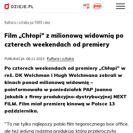
Kultura i sztuka po 1989 roku
Przejdź
do
Film „Chłopi” z milionową widownią po
treści
czterech weekendach od premiery
Kultura i sztuka
PUBLIKACJA: 06.11.2023
Po czterech weekendach od premiery „Chłopi” w
reż. DK Welchman i Hugh Welchmana zebrali w
kinach ponad milionową widownię –
poinformowała w poniedziałek PAP Joanna
Jakubik z firmy produkcyjno-dystrybucyjnej NEXT
FILM. Film miał premierę kinową w Polsce 13
października.
"To nie tylko najlepszy polski film tegorocznego box office,
ale też jedyna rodzima produkcja, która przekroczyła