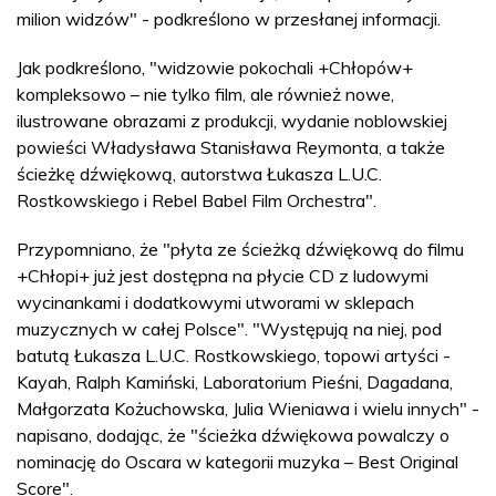
milion widzów" - podkreślono w przesłanej informacji.
Jak podkreślono, "widzowie pokochali +Chłopów+
kompleksowo – nie tylko film, ale również nowe,
ilustrowane obrazami z produkcji, wydanie noblowskiej
powieści Władysława Stanisława Reymonta, a także
ścieżkę dźwiękową, autorstwa Łukasza L.U.C.
Rostkowskiego i Rebel Babel Film Orchestra".
Przypomniano, że "płyta ze ścieżką dźwiękową do filmu
+Chłopi+ już jest dostępna na płycie CD z ludowymi
wycinankami i dodatkowymi utworami w sklepach
muzycznych w całej Polsce". "Występują na niej, pod
batutą Łukasza L.U.C. Rostkowskiego, topowi artyści -
Kayah, Ralph Kamiński, Laboratorium Pieśni, Dagadana,
Małgorzata Kożuchowska, Julia Wieniawa i wielu innych" -
napisano, dodając, że "ścieżka dźwiękowa powalczy o
nominację do Oscara w kategorii muzyka – Best Original
Score".