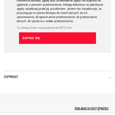
momencie odwołać zgodę oraz że odwołanie zgody nie wpływa na
zgodność z prawem przetwarzania, którego dokonano na podstawie
zgody udzielonej przed jej wycofaniem. Jestem też świadomy/a, że
przysługuje mi prawo dostępu do moich danych, do ich
sprostowania, do ograniczenia przetwarzania, do przenoszenia
danych, do sprzeciwu wobec przetwarzania.
COPYRIGHT
Menu Footer
DEKLARACJA DOSTĘPNOŚCI