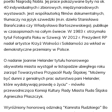
poetki Nagrodą Nobla. Jej prace pokazywane były na ok.
40 indywidualnych i zbiorowych, międzynarodowych
wystawach. Jest współautorką filmów dokumentalnych,
tłumaczy na język szwedzki (m.in. dzieła Stanisława
Barańczaka czy Władysława Bartoszewskiego), publikuje
w czasopismach na całym świecie. W 1983 r. otrzymała
tytuł Fotografa Roku w Szwecji. W 2012 r. Prezydent RP
nadał artystce Krzyż Wolności i Solidarności za wkład w
demokratyczne przemiany w Polsce.
O nadanie Joannie Helander tytułu honorowego
obywatela miasta wystąpił w listopadzie ubiegłego roku
zarząd Towarzystwa Przyjaciół Rudy Śląskiej. "Możemy
być dumni z genialnych prac autorstwa pani Helander,
które wydobywają prawdę o życiu" - mówiła
przewodnicząca Komisji Kultury Rady Miasta Ruda Śląska
Agnieszka Płaszczyk.
Wyróżniony honorową odznaką "Kamrata Rudzkiego" Bo