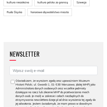
kultura niezależna
kultura polska za granicą
Szwecja
Ruda Śląska
honorowe obywatelstwo miasta
NEWSLETTER
Oświadczam, że wyrażam zgodę oraz upoważniam Muzeum
Historii Polski, ul. Gwardii 1, 01-538 Warszawa, (dalej MHP) jako
Administratora danych osobowych oraz wszelkie podmioty
działające na rzecz lub zlecenie MHP do przetwarzania moich
danych osob. (e-mail) w zakresie i celach niezbędnych do
otrzymywania newslettera dzieje.pl od dnia wyrażenia tej zgody do
jej odwołania. Jestem świadomy/a, że mam prawo w dowolnym