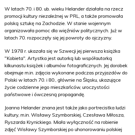
W latach 70. i 80. ub. wieku Helander działała na rzecz
promocji kultury niezależnej w PRL, a także promowała
polską sztukę na Zachodzie. W stanie wojennym
organizowała pomoc dla więźniów politycznych. Już w
latach 70. rozpoczęły się jej powroty do ojczyzny.
W 1978 r. ukazała się w Szwecji jej pierwsza książka
"Kobieta". Artystka jest autorką lub współautorką
kilkunastu książek i albumów fotograficznych. Jej dorobek
obejmuje m.in. zdjęcia wykonane podczas przyjazdów do
Polski w latach 70. i 80., głównie na Śląsku, ukazujące
życie codzienne jego mieszkańców, uroczystości
państwowe i ówczesną propagandę.
Joanna Helander znana jest także jako portrecistka ludzi
kultury, m.in. Wisławy Szymborskiej, Czesława Miłosza,
Ryszarda Krynickiego. Miała wyłączność na robienie
zdjęć Wisławy Szymborskiej po uhonorowaniu polskiej