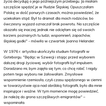
życia decydują o jego późniejszym przebiegu. Ja miałam
szczęście spędzić je w Rudzie Śląskiej. Opuszczałam
Polskę w dość ponurych czasach; można powiedzieć, że
uciekałam stąd. Był to dramat dla moich rodziców, bo
ówczesny wyjazd oznaczał brak powrotu. Na szczęście
okazało się inaczej; jednak nie odcięłam się od swoich
korzeni, poznanych tu ludzi, wspomnień, zapachów,
śląskiej godki" - mówiła w czwartek Joanna Helander.
W 1976 r. artystka ukończyła studium fotografii w
Goteborgu. "Będąc w Szwecji i stojąc przed wyborem
dalszej drogi życiowej, wybór fotografii był impulsem.
Doradzano mi, bym zajęła się tym, co chcę robić. I nigdy
potem tego wyboru nie żałowałam. Zmysłowe
wspomnienie rzemiosła, czyli czasu spędzonego w ciemni
w towarzystwie ojca nad obróbką fotografii, było dla mnie
inspirujące i ważne. W tym momencie mogę powiedzieć,
że należę do grona szczęśliwych emigrantów" –
wspominała.