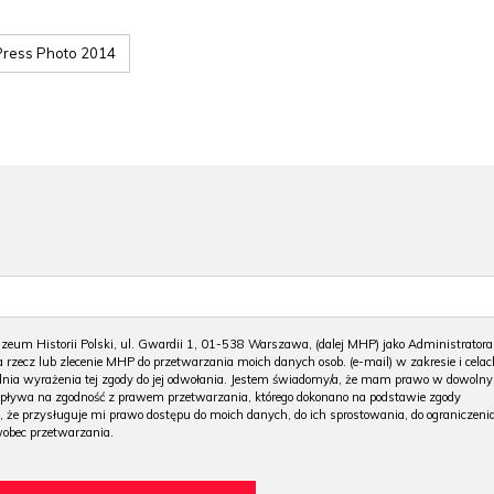
Press Photo 2014
m Historii Polski, ul. Gwardii 1, 01-538 Warszawa, (dalej MHP) jako Administratora
 rzecz lub zlecenie MHP do przetwarzania moich danych osob. (e-mail) w zakresie i celac
 dnia wyrażenia tej zgody do jej odwołania. Jestem świadomy/a, że mam prawo w dowoln
wpływa na zgodność z prawem przetwarzania, którego dokonano na podstawie zgody
, że przysługuje mi prawo dostępu do moich danych, do ich sprostowania, do ograniczeni
wobec przetwarzania.