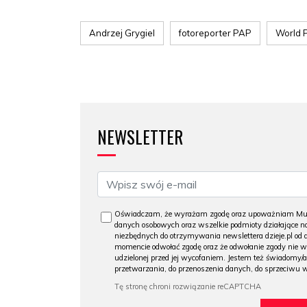
Andrzej Grygiel
fotoreporter PAP
World 
NEWSLETTER
Oświadczam, że wyrażam zgodę oraz upoważniam Muzeu
danych osobowych oraz wszelkie podmioty działające na
niezbędnych do otrzymywania newslettera dzieje.pl od
momencie odwołać zgodę oraz że odwołanie zgody nie 
udzielonej przed jej wycofaniem. Jestem też świadomy/a
przetwarzania, do przenoszenia danych, do sprzeciwu 