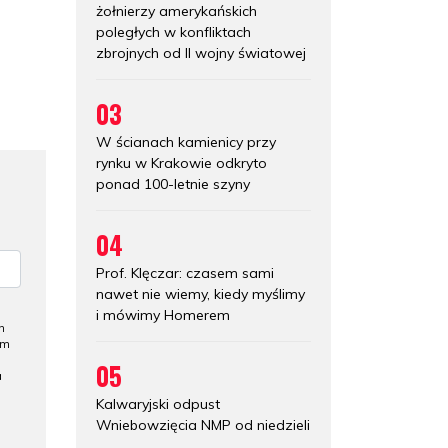
żołnierzy amerykańskich
poległych w konfliktach
zbrojnych od II wojny światowej
03
W ścianach kamienicy przy
rynku w Krakowie odkryto
ponad 100-letnie szyny
04
Prof. Klęczar: czasem sami
nawet nie wiemy, kiedy myślimy
i mówimy Homerem
h
ym
05
a
Kalwaryjski odpust
Wniebowzięcia NMP od niedzieli