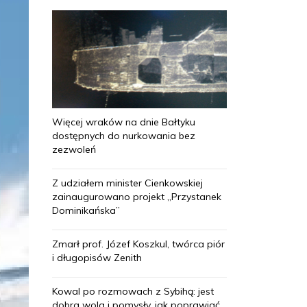
Więcej wraków na dnie Bałtyku
dostępnych do nurkowania bez
zezwoleń
Z udziałem minister Cienkowskiej
zainaugurowano projekt „Przystanek
Dominikańska”
Zmarł prof. Józef Koszkul, twórca piór
i długopisów Zenith
Kowal po rozmowach z Sybihą: jest
dobra wola i pomysły, jak poprawiać