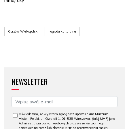
mmd/ dki/
Gorzów Wielkopolski
nagroda kulturalna
NEWSLETTER
Oświadczam, że wyrażam zgodę oraz upoważniam Muzeum
Historii Polski, ul. Gwardii 1, 01-538 Warszawa, (dalej MHP) jako
Administratora danych osobowych oraz wszelkie podmioty
działające na rzecz lub zlecenie MHP do przetwarzania moich