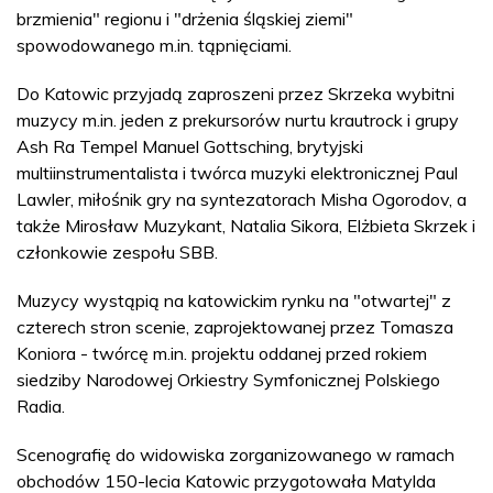
brzmienia" regionu i "drżenia śląskiej ziemi"
spowodowanego m.in. tąpnięciami.
Do Katowic przyjadą zaproszeni przez Skrzeka wybitni
muzycy m.in. jeden z prekursorów nurtu krautrock i grupy
Ash Ra Tempel Manuel Gottsching, brytyjski
multiinstrumentalista i twórca muzyki elektronicznej Paul
Lawler, miłośnik gry na syntezatorach Misha Ogorodov, a
także Mirosław Muzykant, Natalia Sikora, Elżbieta Skrzek i
członkowie zespołu SBB.
Muzycy wystąpią na katowickim rynku na "otwartej" z
czterech stron scenie, zaprojektowanej przez Tomasza
Koniora - twórcę m.in. projektu oddanej przed rokiem
siedziby Narodowej Orkiestry Symfonicznej Polskiego
Radia.
Scenografię do widowiska zorganizowanego w ramach
obchodów 150-lecia Katowic przygotowała Matylda