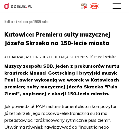
Kultura i sztuka po 1989 roku
Przejdź
do
Katowice: Premiera suity muzycznej
treści
Józefa Skrzeka na 150-lecie miasta
Kultura i sztuka
AKTUALIZACJA: 19.07.2016, PUBLIKACJA: 26.09.2015
Muzycy zespołu SBB, jeden z prekursorów nurtu
krautrock Manuel Gottsching i brytyjski muzyk
Paul Lawler wykonają we wtorek w Katowicach
premierę suity muzycznej Józefa Skrzeka "Puls
Ziemi", napisanej z okazji 150-lecia miasta.
Jak powiedział PAP multiinstrumentalista i kompozytor
Józef Skrzek jego rockowo-elektroniczna suita ma
przedstawiać "zróżnicowany rytmicznie puls ziemi".
Utwór ma również nawiązywać do "industrialnego