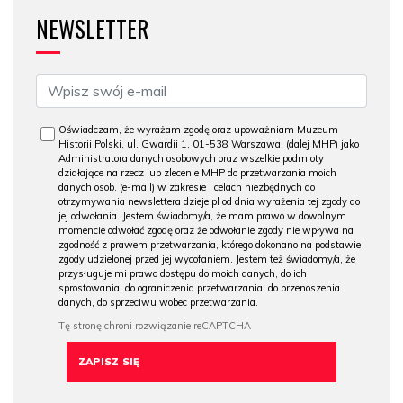
NEWSLETTER
Oświadczam, że wyrażam zgodę oraz upoważniam Muzeum
Historii Polski, ul. Gwardii 1, 01-538 Warszawa, (dalej MHP) jako
Administratora danych osobowych oraz wszelkie podmioty
działające na rzecz lub zlecenie MHP do przetwarzania moich
danych osob. (e-mail) w zakresie i celach niezbędnych do
otrzymywania newslettera dzieje.pl od dnia wyrażenia tej zgody do
jej odwołania. Jestem świadomy/a, że mam prawo w dowolnym
momencie odwołać zgodę oraz że odwołanie zgody nie wpływa na
zgodność z prawem przetwarzania, którego dokonano na podstawie
zgody udzielonej przed jej wycofaniem. Jestem też świadomy/a, że
przysługuje mi prawo dostępu do moich danych, do ich
sprostowania, do ograniczenia przetwarzania, do przenoszenia
danych, do sprzeciwu wobec przetwarzania.