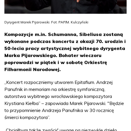
Dyrygent Marek Pijarowski. Fot. PAP/M. Kulczyński
Kompozycje m.in. Schumanna, Sibeliusa zostaną
wykonane podczas koncertu z okazji 70. urodzin i
50-lecia pracy artystycznej wybitnego dyrygenta
Marka Pijarowskiego. Bohater wieczoru
poprowadzi w piątek i w sobotę Orkiestrę
Filharmonii Narodowej.
„Koncert rozpoczniemy utworem Epitafium. Andrzej
Panufnik in memoriam na orkiestrę symfoniczną,
autorstwa wybitnego wrocławskiego kompozytora
Krystiana Kiełba” – zapowiada Marek Pijarowski. "Będzie
to przypomnienie Andrzeja Panufnika w 30 rocznicę
śmierci kompozytora”.
„Chciałbym także zwrócić uwagę na niezwykle dzieło