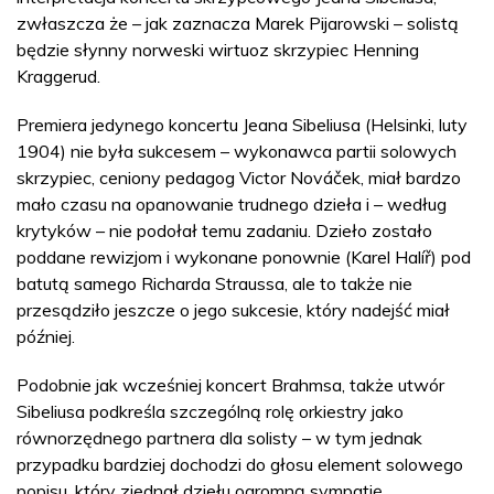
zwłaszcza że – jak zaznacza Marek Pijarowski – solistą
będzie słynny norweski wirtuoz skrzypiec Henning
Kraggerud.
Premiera jedynego koncertu Jeana Sibeliusa (Helsinki, luty
1904) nie była sukcesem – wykonawca partii solowych
skrzypiec, ceniony pedagog Victor Nováček, miał bardzo
mało czasu na opanowanie trudnego dzieła i – według
krytyków – nie podołał temu zadaniu. Dzieło zostało
poddane rewizjom i wykonane ponownie (Karel Halíř) pod
batutą samego Richarda Straussa, ale to także nie
przesądziło jeszcze o jego sukcesie, który nadejść miał
później.
Podobnie jak wcześniej koncert Brahmsa, także utwór
Sibeliusa podkreśla szczególną rolę orkiestry jako
równorzędnego partnera dla solisty – w tym jednak
przypadku bardziej dochodzi do głosu element solowego
popisu, który zjednał dziełu ogromną sympatię