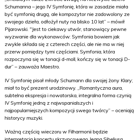
Schumanna – jego IV Symfonię, która w zasadzie miała
być symfonią drugą, ale kompozytor nie zadowolony ze
swojego dzieła, odłożył nuty na blisko 10 lat” – mówił
Pijarowski. "Jest to ciekawy utwór, stanowiący pewne
wyzwanie dla wykonawców: Symfonia bowiem jak
zwykle składa się z czterech części, ale nie ma w niej
przerw pomiędzy tymi częściami. Symfonia, która
rozpoczyna się w tonacji d-moll, kończy się w tonacji D-
dur” – zauważa Maestro.
IV Symfonię pisał młody Schumann dla swojej żony Klary;
miał to być prezent urodzinowy. „Romantyczna aura,
subtelna ekspresja i nowatorska, integralna forma czynią
IV Symfonię jedną z najwspanialszych i
najpopularniejszych kompozycji swego twórcy” – oceniają
historycy muzyki.
Ważną częścią wieczoru w Filharmonii będzie
interpretacja koncertu skrzypcowego Jeana Sibeliusa,