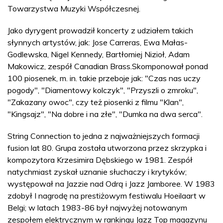
Towarzystwa Muzyki Współczesnej.
Jako dyrygent prowadził koncerty z udziałem takich
słynnych artystów, jak: Jose Carreras, Ewa Małas-
Godlewska, Nigel Kennedy, Bartłomiej Nizioł, Adam
Makowicz, zespół Canadian Brass.Skomponował ponad
100 piosenek, m. in. takie przeboje jak: "Czas nas uczy
pogody", "Diamentowy kolczyk", "Przyszli o zmroku",
"Zakazany owoc", czy też piosenki z filmu "Klan",
"Kingsajz", "Na dobre i na złe", "Dumka na dwa serca".
String Connection to jedna z najważniejszych formacji
fusion lat 80. Grupa została utworzona przez skrzypka i
kompozytora Krzesimira Dębskiego w 1981. Zespół
natychmiast zyskał uznanie słuchaczy i krytyków;
występował na Jazzie nad Odrą i Jazz Jamboree. W 1983
zdobył I nagrodę na prestiżowym festiwalu Hoeilaart w
Belgi; w latach 1983-86 był najwyżej notowanym
zespołem elektrycznym w rankingu Jazz Top magazynu