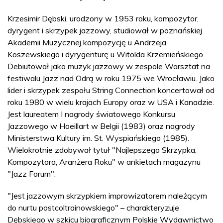
Krzesimir Dębski, urodzony w 1953 roku, kompozytor,
dyrygent i skrzypek jazzowy, studiował w poznańskiej
Akademii Muzycznej kompozycję u Andrzeja
Koszewskiego i dyrygenturę u Witolda Krzemieńskiego.
Debiutował jako muzyk jazzowy w zespole Warsztat na
festiwalu Jazz nad Odrą w roku 1975 we Wrocławiu. Jako
lider i skrzypek zespołu String Connection koncertował od
roku 1980 w wielu krajach Europy oraz w USA i Kanadzie.
Jest laureatem I nagrody światowego Konkursu
Jazzowego w Hoeillart w Belgii (1983) oraz nagrody
Ministerstwa Kultury im. St. Wyspiańskiego (1985).
Wielokrotnie zdobywał tytuł "Najlepszego Skrzypka,
Kompozytora, Aranżera Roku" w ankietach magazynu
"Jazz Forum".
"Jest jazzowym skrzypkiem improwizatorem należącym
do nurtu postcoltrainowskiego" – charakteryzuje
Dębskiego w szkicu biograficznym Polskie Wydawnictwo