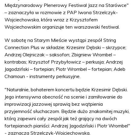
Międzynarodowy Plenerowy Festiwal Jazz na Starówce"
– zaznaczyła w rozmowie z PAP Iwona Strzelczyk-
Wojciechowska, która wraz z Krzysztofem
Wojciechowskim organizuje ten warszawski festiwal.
W sobotę na Starym Mieście wystąpi zespół String
Connection Plus w składzie: Krzesimr Dębski – skrzypce;
Andrzej Olejniczak – saksofon; Zbigniew Wrombel –
kontrabas; Krzysztof Przybyłowicz – perkusja; Andrzej
Jagodziński – fortepian; Piotr Wrombel – fortepian; Adeb
Chamoun - instrumenty perkusyjne.
"Naturalnie, bohaterem koncertu będzie Krzesimir Dębski.
Jego intensywna obecność na scenie i zamiłowanie do
improwizacji jazzowej sprawią bez wątpienia
przyjemność słuchaczom. Będzie dużo znakomitej muzyki,
którą zapewni cały zespól jak też grający na dwóch
fortepianach pianiści: Andrzej Jagodziński i Piotr Wrombel"
- zaznacza Strzelczyk-Wojciechowska.