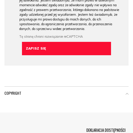
jej odwołania. Jestem świadomy/a, że mam prawo w dowolnym
momencie odwołać zgodę oraz że odwołanie zgody nie wpływa na
zgodność z prawem przetwarzania, którego dokonano na podstawie
zgody udzielonej przed jej wycofaniem. Jestem też świadomy/a, że
przysługuje mi prawo dostępu do moich danych, do ich
sprostowania, do ograniczenia przetwarzania, do przenoszenia
danych, do sprzeciwu wobec przetwarzania.
COPYRIGHT
Menu Footer
DEKLARACJA DOSTĘPNOŚCI