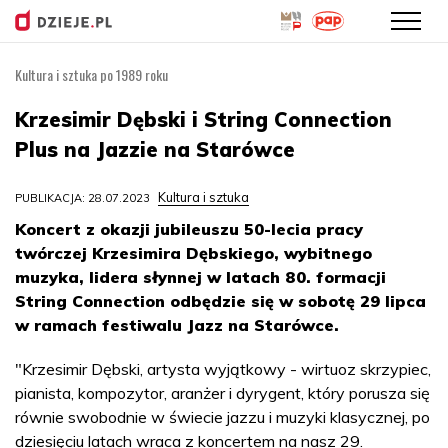
Kultura i sztuka po 1989 roku
Przejdź
do
Krzesimir Dębski i String Connection
treści
Plus na Jazzie na Starówce
Kultura i sztuka
PUBLIKACJA: 28.07.2023
Koncert z okazji jubileuszu 50-lecia pracy
twórczej Krzesimira Dębskiego, wybitnego
muzyka, lidera słynnej w latach 80. formacji
String Connection odbędzie się w sobotę 29 lipca
w ramach festiwalu Jazz na Starówce.
"Krzesimir Dębski, artysta wyjątkowy - wirtuoz skrzypiec,
pianista, kompozytor, aranżer i dyrygent, który porusza się
równie swobodnie w świecie jazzu i muzyki klasycznej, po
dziesięciu latach wraca z koncertem na nasz 29.