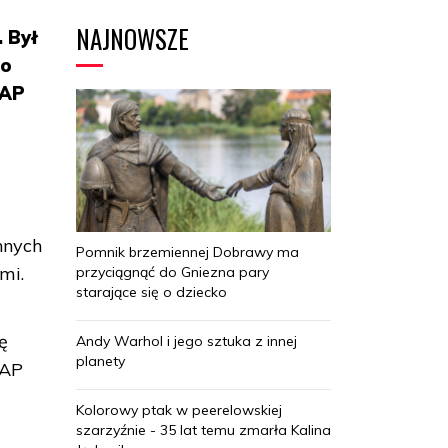
NAJNOWSZE
 Był
go
PAP
nnych
Pomnik brzemiennej Dobrawy ma
mi.
przyciągnąć do Gniezna pary
starające się o dziecko
ę
Andy Warhol i jego sztuka z innej
planety
PAP
Kolorowy ptak w peerelowskiej
szarzyźnie - 35 lat temu zmarła Kalina