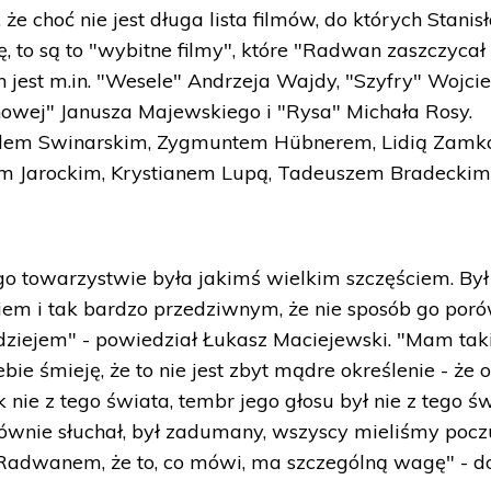
że choć nie jest długa lista filmów, do których Stanis
o są to "wybitne filmy", które "Radwan zaszczycał
 jest m.in. "Wesele" Andrzeja Wajdy, "Szyfry" Wojci
owej" Janusza Majewskiego i "Rysa" Michała Rosy.
adem Swinarskim, Zygmuntem Hübnerem, Lidią Zamk
m Jarockim, Krystianem Lupą, Tadeuszem Bradeckim
o towarzystwie była jakimś wielkim szczęściem. Był
iem i tak bardzo przedziwnym, że nie sposób go por
dziejem" - powiedział Łukasz Maciejewski. "Mam tak
ebie śmieję, że to nie jest zbyt mądre określenie - że 
 nie z tego świata, tembr jego głosu był nie z tego św
łównie słuchał, był zadumany, wszyscy mieliśmy pocz
adwanem, że to, co mówi, ma szczególną wagę" - d