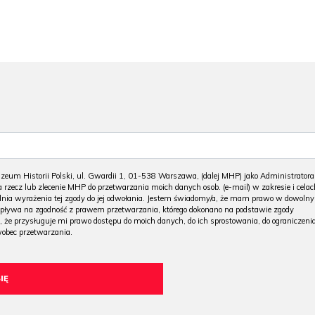
m Historii Polski, ul. Gwardii 1, 01-538 Warszawa, (dalej MHP) jako Administratora
 rzecz lub zlecenie MHP do przetwarzania moich danych osob. (e-mail) w zakresie i celac
 dnia wyrażenia tej zgody do jej odwołania. Jestem świadomy/a, że mam prawo w dowoln
wpływa na zgodność z prawem przetwarzania, którego dokonano na podstawie zgody
, że przysługuje mi prawo dostępu do moich danych, do ich sprostowania, do ograniczeni
wobec przetwarzania.