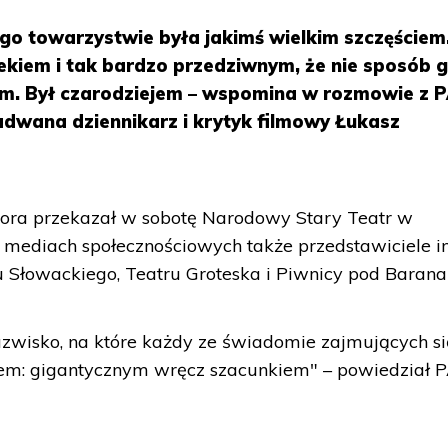
go towarzystwie była jakimś wielkim szczęściem.
ekiem i tak bardzo przedziwnym, że nie sposób 
ym. Był czarodziejem – wspomina w rozmowie z 
dwana dziennikarz i krytyk filmowy Łukasz
tora przekazał w sobotę Narodowy Stary Teatr w
 mediach społecznościowych także przedstawiciele i
ru Słowackiego, Teatru Groteska i Piwnicy pod Barana
zwisko, na które każdy ze świadomie zajmujących si
iem: gigantycznym wręcz szacunkiem" – powiedział 