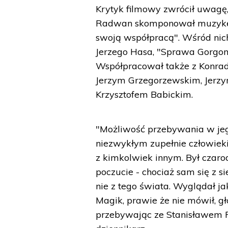
Krytyk filmowy zwrócił uwagę, 
Radwan skomponował muzykę, t
swoją współpracą". Wśród nich
Jerzego Hasa, "Sprawa Gorgon
Współpracował także z Konr
Jerzym Grzegorzewskim, Jerzy
Krzysztofem Babickim.
"Możliwość przebywania w jeg
niezwykłym zupełnie człowiek
z kimkolwiek innym. Był czaro
poczucie - chociaż sam się z si
nie z tego świata. Wyglądał jak
Magik, prawie że nie mówił, g
przebywając ze Stanisławem R