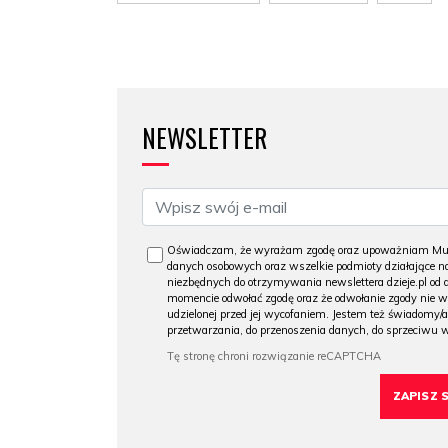
NEWSLETTER
Oświadczam, że wyrażam zgodę oraz upoważniam Muzeu
danych osobowych oraz wszelkie podmioty działające na
niezbędnych do otrzymywania newslettera dzieje.pl od
momencie odwołać zgodę oraz że odwołanie zgody nie 
udzielonej przed jej wycofaniem. Jestem też świadomy/a
przetwarzania, do przenoszenia danych, do sprzeciwu 