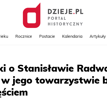
ieku
Rocznice
Postacie
Kalendaria
Artykuły
Przejdź
do
treści
ki o Stanisławie Radw
w jego towarzystwie b
ęściem