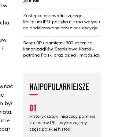
Jędrusik
ław
Zastępca przewodniczącego
Kolegium IPN: polityka nie ma wpływu
echa
na podejmowane przez nas decyzje
ow,
Senat RP upamiętnił 300. rocznicę
 i
kanonizacji św. Stanisława Kostki -
patrona Polski oraz dzieci i młodzieży
NAJPOPULARNIEJSZE
ównać
ie
on był
01
iata.
Historyk sztuki: niszcząc pomniki
ucie
z czasów PRL, wymazujemy
odał
część polskiej historii