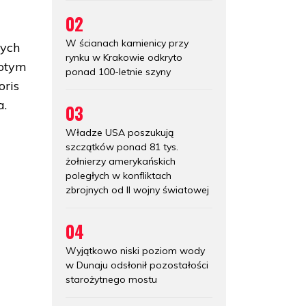
02
W ścianach kamienicy przy
nych
rynku w Krakowie odkryto
łotym
ponad 100-letnie szyny
oris
a.
03
Władze USA poszukują
szczątków ponad 81 tys.
żołnierzy amerykańskich
poległych w konfliktach
zbrojnych od II wojny światowej
04
Wyjątkowo niski poziom wody
w Dunaju odsłonił pozostałości
starożytnego mostu