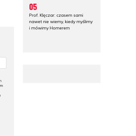
05
Prof. Klęczar: czasem sami
nawet nie wiemy, kiedy myślimy
i mówimy Homerem
h
ym
a