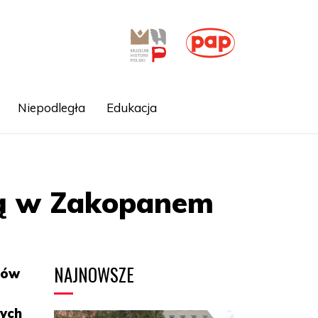
Niepodległa
Edukacja
zną w Zakopanem
NAJNOWSZE
tów
nych