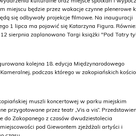
 wydarzenia kulturalne oraz miejsce spotkań i wypoc
m miejscu będzie przez wakacje czynne plenerowe k
ędą się odbywały projekcje filmowe. Na inauguracji
go 1 lipca ma pojawić się Katarzyna Figura. Równie
 12 sierpnia zaplanowano Targi książki "Pod Tatry ty
ugurowana kolejna 18. edycja Międzynarodowego
Kameralnej, podczas którego w zakopiańskich kościo
kopiańskiej muszli koncertowej w parku miejskim
e przygotowane przez teatr „Vis a vis”. Przedstawie
e do Zakopanego z czasów dwudziestolecia
miejscowości pod Giewontem zjeżdżali artyści i
o czasu.