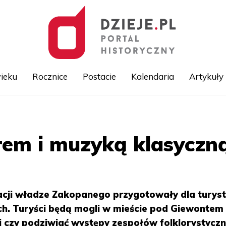
ieku
Rocznice
Postacie
Kalendaria
Artykuły
Przejdź
do
treści
orem i muzyką klasyc
cji władze Zakopanego przygotowały dla turys
ch. Turyści będą mogli w mieście pod Giewontem
j czy podziwiać występy zespołów folklorystycz