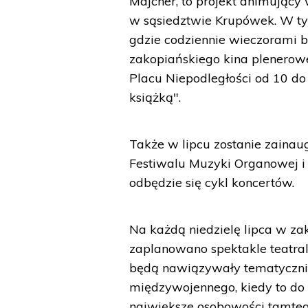
Majcher, to projekt animujący
w sąsiedztwie Krupówek. W ty
gdzie codziennie wieczorami b
zakopiańskiego kina plenerowe
Placu Niepodległości od 10 do
książką".
Także w lipcu zostanie zaina
Festiwalu Muzyki Organowej i 
odbędzie się cykl koncertów.
Na każdą niedzielę lipca w za
zaplanowano spektakle teatraln
będą nawiązywały tematyczni
międzywojennego, kiedy to do 
największe osobowości tamteg