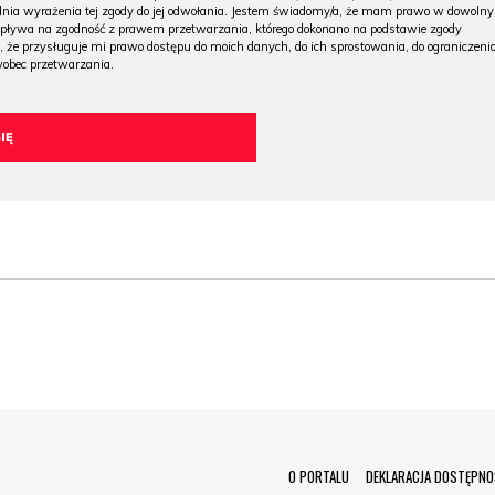
 dnia wyrażenia tej zgody do jej odwołania. Jestem świadomy/a, że mam prawo w dowoln
wpływa na zgodność z prawem przetwarzania, którego dokonano na podstawie zgody
, że przysługuje mi prawo dostępu do moich danych, do ich sprostowania, do ograniczeni
wobec przetwarzania.
Menu Footer
O PORTALU
DEKLARACJA DOSTĘPNO