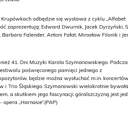
zy Krupówkach odbędzie się wystawa z cyklu „Alfabet
zość zaprezentują: Edward Dwurnik, Jacek Dyrzyński, 
 Barbara Falender, Antoni Fałat, Mirosław Filonik i Je
nież 41. Dni Muzyki Karola Szymanowskiego. Podcza
festiwalu poświęconego pamięci jednego z
ompozytorów, będzie można wysłuchać m.in. koncertó
ów i Trio Śląskiego. Szymanowski wielokrotnie bywała
m, a skutkiem jego fascynacji góralszczyzną jest jed
 - opera „Harnasie”.(PAP)