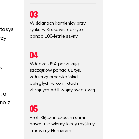
03
W ścianach kamienicy przy
Stasys
rynku w Krakowie odkryto
ponad 100-letnie szyny
rzy
04
Władze USA poszukują
s
szczątków ponad 81 tys.
żołnierzy amerykańskich
poległych w konfliktach
w
zbrojnych od II wojny światowej
, a
no z
05
Prof. Klęczar: czasem sami
nawet nie wiemy, kiedy myślimy
i mówimy Homerem