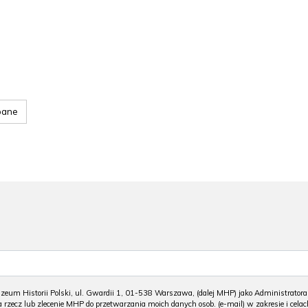
pane
m Historii Polski, ul. Gwardii 1, 01-538 Warszawa, (dalej MHP) jako Administratora
 rzecz lub zlecenie MHP do przetwarzania moich danych osob. (e-mail) w zakresie i celac