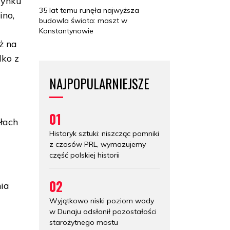
zynku
35 lat temu runęła najwyższa
ino,
budowla świata: maszt w
Konstantynowie
ż na
lko z
NAJPOPULARNIEJSZE
01
łach
Historyk sztuki: niszcząc pomniki
z czasów PRL, wymazujemy
część polskiej historii
02
nia
Wyjątkowo niski poziom wody
w Dunaju odsłonił pozostałości
starożytnego mostu