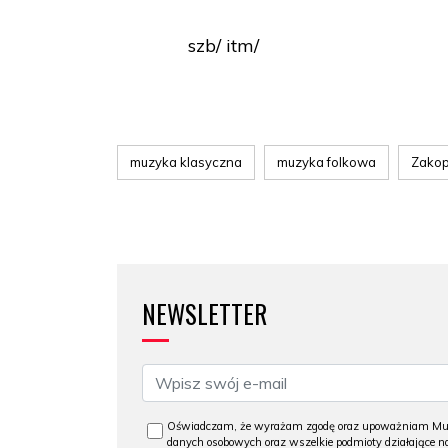
szb/ itm/
muzyka klasyczna
muzyka folkowa
Zako
NEWSLETTER
Oświadczam, że wyrażam zgodę oraz upoważniam Muzeu
danych osobowych oraz wszelkie podmioty działające na