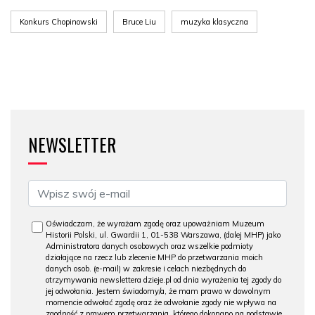
Konkurs Chopinowski
Bruce Liu
muzyka klasyczna
NEWSLETTER
Oświadczam, że wyrażam zgodę oraz upoważniam Muzeum
Historii Polski, ul. Gwardii 1, 01-538 Warszawa, (dalej MHP) jako
Administratora danych osobowych oraz wszelkie podmioty
działające na rzecz lub zlecenie MHP do przetwarzania moich
danych osob. (e-mail) w zakresie i celach niezbędnych do
otrzymywania newslettera dzieje.pl od dnia wyrażenia tej zgody do
jej odwołania. Jestem świadomy/a, że mam prawo w dowolnym
momencie odwołać zgodę oraz że odwołanie zgody nie wpływa na
zgodność z prawem przetwarzania, którego dokonano na podstawie