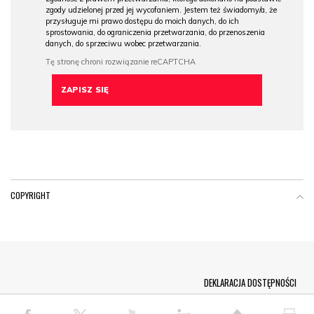
zgody udzielonej przed jej wycofaniem. Jestem też świadomy/a, że
przysługuje mi prawo dostępu do moich danych, do ich
sprostowania, do ograniczenia przetwarzania, do przenoszenia
danych, do sprzeciwu wobec przetwarzania.
COPYRIGHT
Menu Footer
DEKLARACJA DOSTĘPNOŚCI
© COPYRIGHT PAP 2026