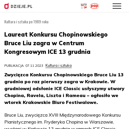
Kultura i sztuka po 1989 roku
Przejdź
do
Laureat Konkursu Chopinowskiego
treści
Bruce Liu zagra w Centrum
Kongresowym ICE 13 grudnia
Kultura i sztuka
PUBLIKACJA: 07.11.2023
Zwycięzca Konkursu Chopinowskiego Bruce Liu 13
grudnia po raz pierwszy zagra w Krakowie. W
grudniowej odsłonie ICE Classic usłyszymy utwory
Chopina, Ravela, Liszta i Rameau – ogłosiło we
wtorek Krakowskie Biuro Festiwalowe.
Bruce Liu, zwycięzca XVIII Międzynarodowego Konkursu
Pianistycznego im. Fryderyka Chopina w Warszawie,
wystąpi w Krakowie 13 grudnia w ramach ICE Classic,