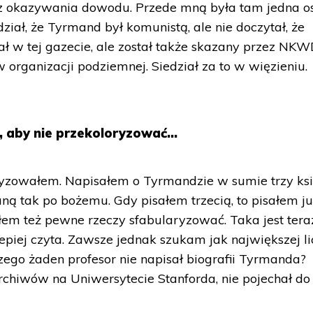
ez okazywania dowodu. Przede mną była tam jedna o
ział, że Tyrmand był komunistą, ale nie doczytał, że
 w tej gazecie, ale został także skazany przez NKW
 organizacji podziemnej. Siedział za to w więzieniu.
, aby nie przekoloryzować...
yzowałem. Napisałem o Tyrmandzie w sumie trzy ksi
ną tak po bożemu. Gdy pisałem trzecią, to pisałem ju
iłem też pewne rzeczy sfabularyzować. Taka jest tera
 lepiej czyta. Zawsze jednak szukam jak największej l
zego żaden profesor nie napisał biografii Tyrmanda?
archiwów na Uniwersytecie Stanforda, nie pojechał do