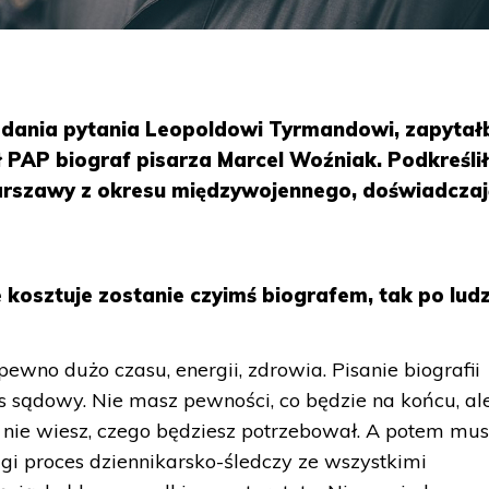
adania pytania Leopoldowi Tyrmandowi, zapytał
ł PAP biograf pisarza Marcel Woźniak. Podkreślił
Warszawy z okresu międzywojennego, doświadcza
 kosztuje zostanie czyimś biografem, tak po lud
pewno dużo czasu, energii, zdrowia. Pisanie biografii
s sądowy. Nie masz pewności, co będzie na końcu, al
 nie wiesz, czego będziesz potrzebował. A potem mus
gi proces dziennikarsko-śledczy ze wszystkimi