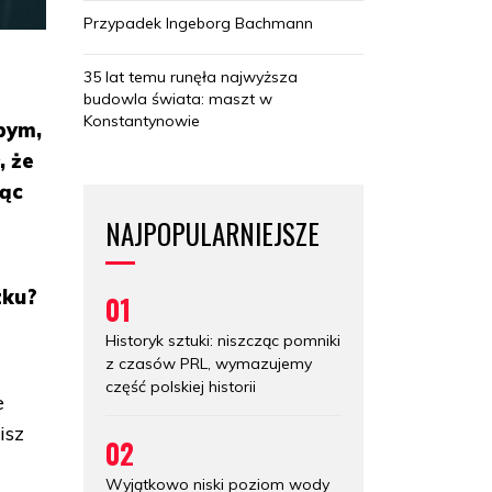
Przypadek Ingeborg Bachmann
35 lat temu runęła najwyższa
budowla świata: maszt w
Konstantynowie
bym,
, że
jąc
NAJPOPULARNIEJSZE
zku?
01
Historyk sztuki: niszcząc pomniki
z czasów PRL, wymazujemy
część polskiej historii
e
isz
02
Wyjątkowo niski poziom wody