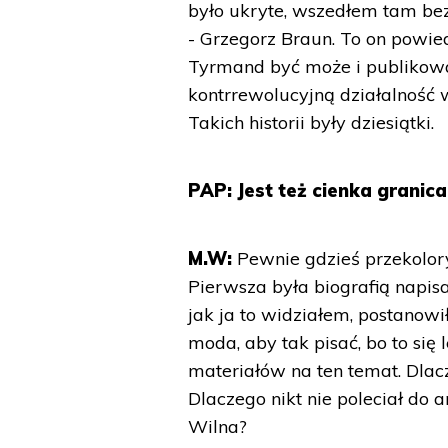
było ukryte, wszedłem tam b
- Grzegorz Braun. To on powied
Tyrmand być może i publikował
kontrrewolucyjną działalność w
Takich historii były dziesiątki.
PAP: Jest też cienka granica
M.W:
Pewnie gdzieś przekolor
Pierwsza była biografią napisa
jak ja to widziałem, postanow
moda, aby tak pisać, bo to się
materiałów na ten temat. Dlac
Dlaczego nikt nie poleciał do 
Wilna?