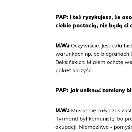
PAP: I też ryzykujesz, że o
ciebie postacią, nie będą ci 
M.W.:
Oczywiście. Jest cała hi
warunkach np. po biografiach 
Beksińskich. Miałem ochotę wejś
pakiet korzyści.
PAP: Jak uniknąć zamiany b
M.W.:
Musisz się cały czas zast
Tyrmand był komunistą, bo pra
okupacji. Niemożliwe - pomyś