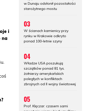
w Dunaju odsłonił pozostałości
starożytnego mostu
03
W ścianach kamienicy przy
je i
rynku w Krakowie odkryto
e na
ponad 100-letnie szyny
04
iu.
Władze USA poszukują
szczątków ponad 81 tys.
żołnierzy amerykańskich
coś
poległych w konfliktach
zbrojnych od II wojny światowej
05
a?
Prof. Klęczar: czasem sami