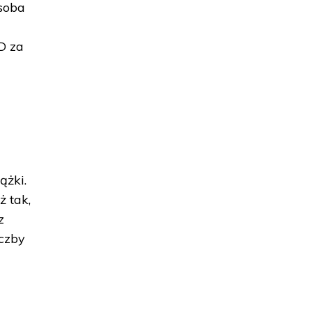
soba
D za
ążki.
ż tak,
z
iczby