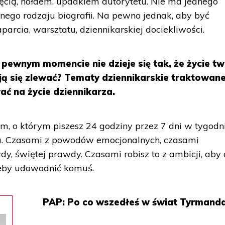
ęcią, hołdem, upadkiem autorytetu. Nie ma jednego
dnego rodzaju biografii. Na pewno jednak, aby być
arcia, warsztatu, dziennikarskiej dociekliwości.
pewnym momencie nie dzieje się tak, że życie two
ją się zlewać? Tematy dziennikarskie traktowan
ć na życie dziennikarza.
em, o którym piszesz 24 godziny przez 7 dni w tygodn
a. Czasami z powodów emocjonalnych, czasami
y, świętej prawdy. Czasami robisz to z ambicji, aby 
żeby udowodnić komuś.
PAP: Po co wszedłeś w świat Tyrmand