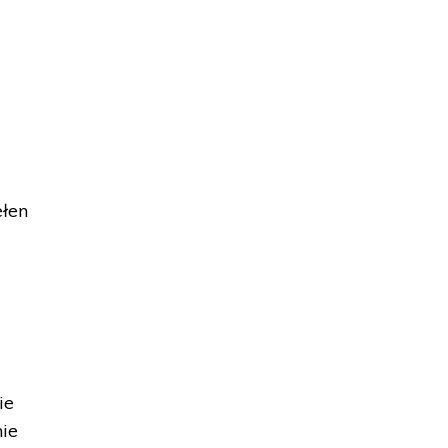
ełen
ie
ie