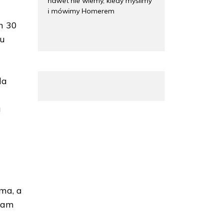
nawet nie wiemy, kiedy myślimy
i mówimy Homerem
m 30
iu
la
a
ma, a
 tam