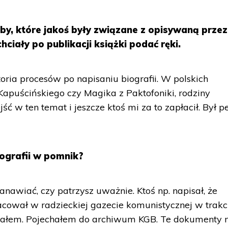
soby, które jakoś były związane z opisywaną przez
chciały po publikacji książki podać ręki.
storia procesów po napisaniu biografii. W polskich
Kapuścińskiego czy Magika z Paktofoniki, rodziny
ć w ten temat i jeszcze ktoś mi za to zapłacił. Był p
iografii w pomnik?
anawiać, czy patrzysz uważnie. Ktoś np. napisał, że
cował w radzieckiej gazecie komunistycznej w trakc
lałem. Pojechałem do archiwum KGB. Te dokumenty n