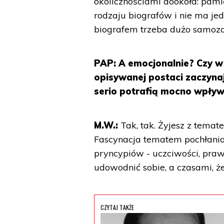
okolicznościami dookoła: pami
rodzaju biografów i nie ma je
biografem trzeba dużo samozap
PAP: A emocjonalnie? Czy w 
opisywanej postaci zaczyna
serio potrafią mocno wpływa
M.W.:
Tak, tak. Żyjesz z temat
Fascynacja tematem pochłani
pryncypiów - uczciwości, prawd
udowodnić sobie, a czasami, 
CZYTAJ TAKŻE