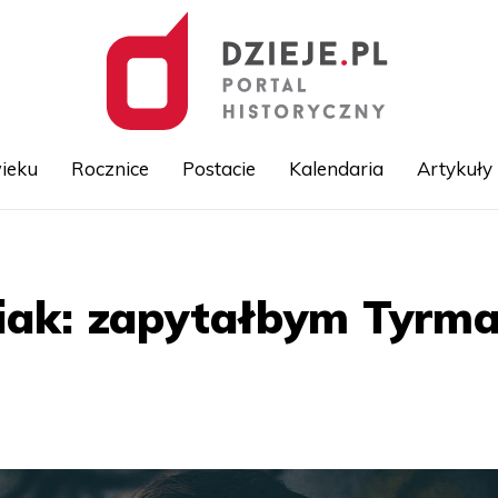
ieku
Rocznice
Postacie
Kalendaria
Artykuły
Przejdź
do
treści
iak: zapytałbym Tyrma