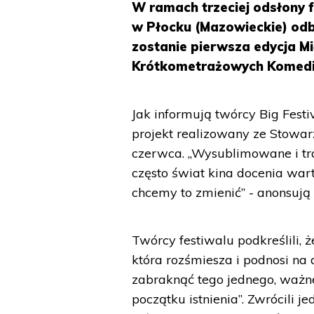
W ramach trzeciej odsłony f
w Płocku (Mazowieckie) odby
zostanie pierwsza edycja 
Krótkometrażowych Komedii
Jak informują twórcy Big Fest
projekt realizowany ze Stowa
czerwca. „Wysublimowane i tra
często świat kina docenia wa
chcemy to zmienić” - anonsują
Twórcy festiwalu podkreślili, ż
która rozśmiesza i podnosi na 
zabraknąć tego jednego, ważn
początku istnienia”. Zwrócili 