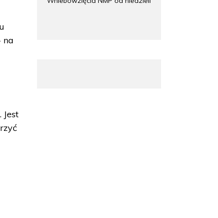
Wniebowzięcia NMP od niedzieli
iu
- na
 Jest
orzyć