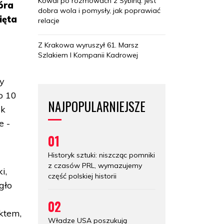
Kowal po rozmowach z Sybihą: jest
óra
dobra wola i pomysły, jak poprawiać
ięta
relacje
Z Krakowa wyruszył 61. Marsz
Szlakiem I Kompanii Kadrowej
ny
o 10
NAJPOPULARNIEJSZE
ak
e -
01
Historyk sztuki: niszcząc pomniki
z czasów PRL, wymazujemy
i,
część polskiej historii
gło
02
ektem,
Władze USA poszukują