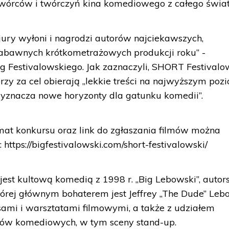
 twórców i twórczyń kina komediowego z całego świat
jury wyłoni i nagrodzi autorów najciekawszych,
 zabawnych krótkometrażowych produkcji roku” -
g Festivalowskiego. Jak zaznaczyli, SHORT Festivalow
y za cel obierają „lekkie treści na najwyższym pozi
yznacza nowe horyzonty dla gatunku komedii”.
mat konkursu oraz link do zgłaszania filmów można
: https://bigfestivalowski.com/short-festivalowski/
jest kultową komedią z 1998 r. „Big Lebowski”, auto
tórej głównym bohaterem jest Jeffrey „The Dude” Leb
sami i warsztatami filmowymi, a także z udziałem
ców komediowych, w tym sceny stand-up.