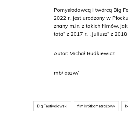
Pomysłodawcą i twórcą Big Fes
2022 r., jest urodzony w Płock
znany m.in. z takich filmów, ja
tata” z 2017 r., „Juliusz” z 201
Autor: Michał Budkiewicz
mb/ aszw/
Big Festivalowski
film krótkometrażowy
k