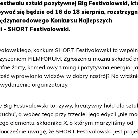
estiwalu sztuki pozytywnej Big Festivalowski, kt
wać się będzie od 16 do 18 sierpnia, rozstrzygn
Międzynarodowego Konkursu Najlepszych
 - SHORT Festivalowski.
ivalowskiego, konkurs SHORT Festivalowski to wspól
rzyszeniem FILMFORUM. Zgłoszenia można składać d
fne żarty, komediowy timing i pozytywna energia. J
rtość wprawiania widzów w dobry nastrój? No właśni
 wydarzenie organizatorzy.
e Big Festivalowski to „żywy, kreatywny hołd dla sztuk
duchu”, a wobec tego przy trzeciej jego edycji „nie mo
ego elementu, składnika X, o którym marzyliśmy od
jednocześnie uwagę, że SHORT Festivalowski jest proj