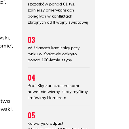
a”.
szczątków ponad 81 tys.
żołnierzy amerykańskich
poległych w konfliktach
zbrojnych od II wojny światowej
03
ski,
omie”,
W ścianach kamienicy przy
rynku w Krakowie odkryto
ponad 100-letnie szyny
04
Prof. Klęczar: czasem sami
nawet nie wiemy, kiedy myślimy
i mówimy Homerem
rstwa
owski.
05
Kalwaryjski odpust