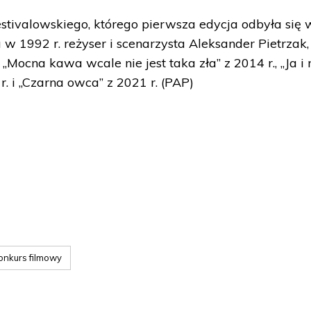
tivalowskiego, którego pierwsza edycja odbyła się 
u w 1992 r. reżyser i scenarzysta Aleksander Pietrzak,
k „Mocna kawa wcale nie jest taka zła” z 2014 r., „Ja i
8 r. i „Czarna owca” z 2021 r. (PAP)
onkurs filmowy