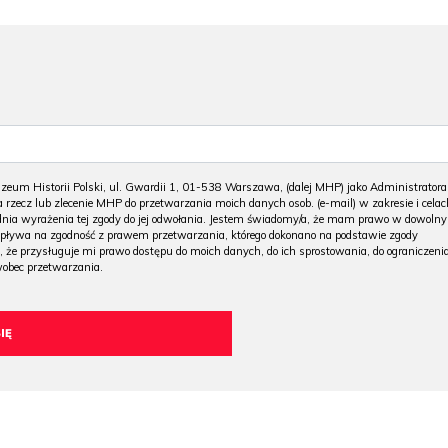
m Historii Polski, ul. Gwardii 1, 01-538 Warszawa, (dalej MHP) jako Administratora
 rzecz lub zlecenie MHP do przetwarzania moich danych osob. (e-mail) w zakresie i celac
 dnia wyrażenia tej zgody do jej odwołania. Jestem świadomy/a, że mam prawo w dowoln
wpływa na zgodność z prawem przetwarzania, którego dokonano na podstawie zgody
, że przysługuje mi prawo dostępu do moich danych, do ich sprostowania, do ograniczeni
wobec przetwarzania.