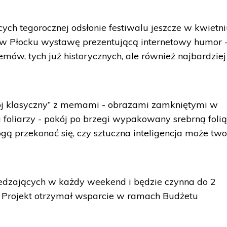
ch tegorocznej odsłonie festiwalu jeszcze w kwietn
 w Płocku wystawę prezentującą internetowy humor 
memów, tych już historycznych, ale również najbardziej
kój klasyczny” z memami - obrazami zamkniętymi w
a foliarzy - pokój po brzegi wypakowany srebrną folią.
ogą przekonać się, czy sztuczna inteligencja może tw
edzających w każdy weekend i będzie czynna do 2
y. Projekt otrzymał wsparcie w ramach Budżetu