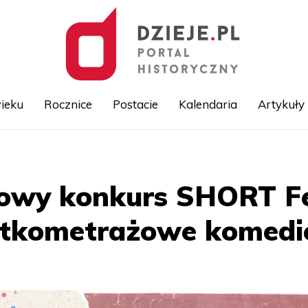
ieku
Rocznice
Postacie
Kalendaria
Artykuły
Przejdź
do
treści
owy konkurs SHORT Fe
rótkometrażowe komedi