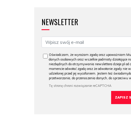
NEWSLETTER
Oświadczam, że wyrażam zgodę oraz upoważniam Muzeu
danych osobowych oraz wszelkie podmioty działające na
niezbędnych do otrzymywania newslettera dzieje.pl od
momencie odwołać zgodę oraz że odwołanie zgody nie 
udzielonej przed jej wycofaniem. Jestem też świadomy/a
przetwarzania, do przenoszenia danych, do sprzeciwu 