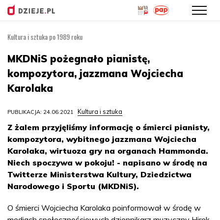
Kultura i sztuka po 1989 roku
Przejdź
do
MKDNiS pożegnało pianistę,
treści
kompozytora, jazzmana Wojciecha
Karolaka
Kultura i sztuka
PUBLIKACJA: 24.06.2021
Z żalem przyjęliśmy informację o śmierci pianisty,
kompozytora, wybitnego jazzmana Wojciecha
Karolaka, wirtuoza gry na organach Hammonda.
Niech spoczywa w pokoju! - napisano w środę na
Twitterze Ministerstwa Kultury, Dziedzictwa
Narodowego i Sportu (MKDNiS).
O śmierci Wojciecha Karolaka poinformował w środę w
mediach społecznościowych dziennikarz muzyczny Hirek