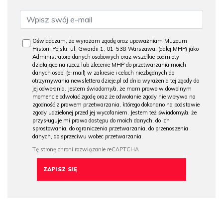
Oświadczam, że wyrażam zgodę oraz upoważniam Muzeum
Historii Polski, ul. Gwardii 1, 01-538 Warszawa, (dalej MHP) jako
Administratora danych osobowych oraz wszelkie podmioty
działające na rzecz lub zlecenie MHP do przetwarzania moich
danych osob. (e-mail) w zakresie i celach niezbędnych do
otrzymywania newslettera dzieje.pl od dnia wyrażenia tej zgody do
jej odwołania. Jestem świadomy/a, że mam prawo w dowolnym
momencie odwołać zgodę oraz że odwołanie zgody nie wpływa na
zgodność z prawem przetwarzania, którego dokonano na podstawie
zgody udzielonej przed jej wycofaniem. Jestem też świadomy/a, że
przysługuje mi prawo dostępu do moich danych, do ich
sprostowania, do ograniczenia przetwarzania, do przenoszenia
danych, do sprzeciwu wobec przetwarzania.