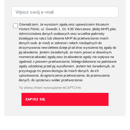
Oświadczam, że wyrażam zgodę oraz upoważniam Muzeum
Historii Polski, ul. Gwardii 1, 01-538 Warszawa, (dalej MHP) jako
Administratora danych osobowych oraz wszelkie podmioty
działające na rzecz lub zlecenie MHP do przetwarzania moich
danych osob. (e-mail) w zakresie i celach niezbędnych do
otrzymywania newslettera dzieje.pl od dnia wyrażenia tej zgody do
jej odwołania. Jestem świadomy/a, że mam prawo w dowolnym
momencie odwołać zgodę oraz że odwołanie zgody nie wpływa na
zgodność z prawem przetwarzania, którego dokonano na podstawie
zgody udzielonej przed jej wycofaniem. Jestem też świadomy/a, że
przysługuje mi prawo dostępu do moich danych, do ich
sprostowania, do ograniczenia przetwarzania, do przenoszenia
danych, do sprzeciwu wobec przetwarzania.