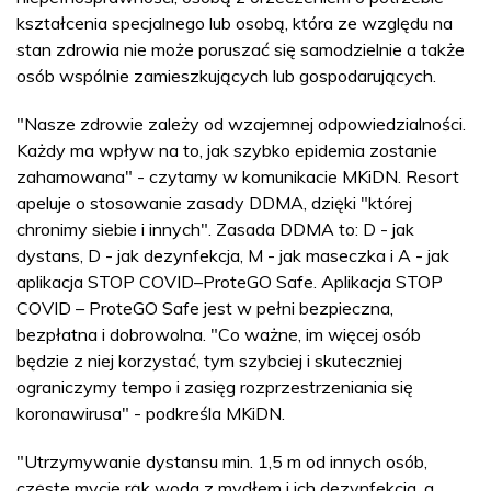
kształcenia specjalnego lub osobą, która ze względu na
stan zdrowia nie może poruszać się samodzielnie a także
osób wspólnie zamieszkujących lub gospodarujących.
"Nasze zdrowie zależy od wzajemnej odpowiedzialności.
Każdy ma wpływ na to, jak szybko epidemia zostanie
zahamowana" - czytamy w komunikacie MKiDN. Resort
apeluje o stosowanie zasady DDMA, dzięki "której
chronimy siebie i innych". Zasada DDMA to: D - jak
dystans, D - jak dezynfekcja, M - jak maseczka i A - jak
aplikacja STOP COVID–ProteGO Safe. Aplikacja STOP
COVID – ProteGO Safe jest w pełni bezpieczna,
bezpłatna i dobrowolna. "Co ważne, im więcej osób
będzie z niej korzystać, tym szybciej i skuteczniej
ograniczymy tempo i zasięg rozprzestrzeniania się
koronawirusa" - podkreśla MKiDN.
"Utrzymywanie dystansu min. 1,5 m od innych osób,
częste mycie rąk woda z mydłem i ich dezynfekcja, a