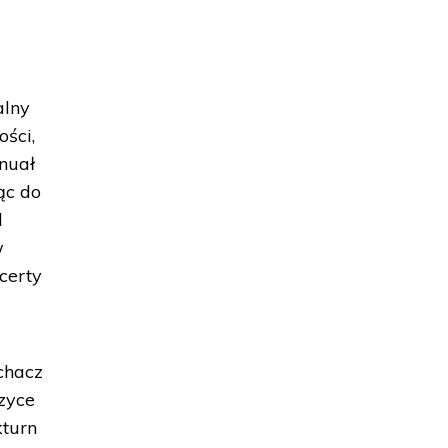
alny
ści,
nuał
ąc do
d
w
certy
echacz
zyce
kturn