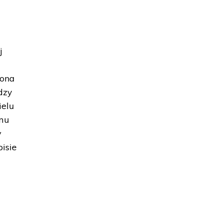
j
kona
dzy
ielu
umu
y
isie