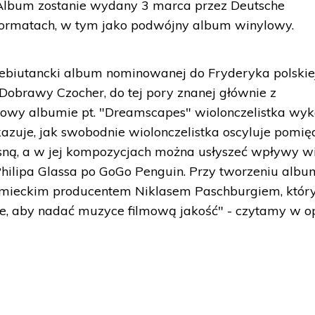
0. Album zostanie wydany 3 marca przez Deutsche
ormatach, w tym jako podwójny album winylowy.
Debiutancki album nominowanej do Fryderyka polskie
 Dobrawy Czocher, do tej pory znanej głównie z
nowy albumie pt. "Dreamscapes" wiolonczelistka wy
azuje, jak swobodnie wiolonczelistka oscyluje pomię
ną, a w jej kompozycjach można usłyszeć wpływy w
Philipa Glassa po GoGo Penguin. Przy tworzeniu alb
emieckim producentem Niklasem Paschburgiem, któr
e, aby nadać muzyce filmową jakość" - czytamy w op