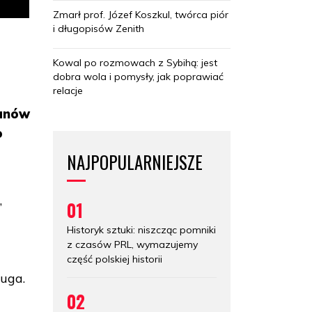
Zmarł prof. Józef Koszkul, twórca piór
i długopisów Zenith
Kowal po rozmowach z Sybihą: jest
dobra wola i pomysły, jak poprawiać
relacje
ganów
o
NAJPOPULARNIEJSZE
,
01
Historyk sztuki: niszcząc pomniki
z czasów PRL, wymazujemy
część polskiej historii
ruga.
02