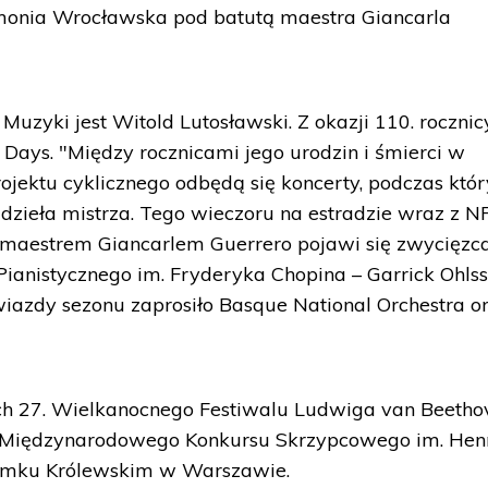
monia Wrocławska pod batutą maestra Giancarla
yki jest Witold Lutosławski. Z okazji 110. rocznic
Days. "Między rocznicami jego urodzin i śmierci w
ektu cyklicznego odbędą się koncerty, podczas któ
dzieła mistrza. Tego wieczoru na estradzie wraz z 
maestrem Giancarlem Guerrero pojawi się zwycięzca
anistycznego im. Fryderyka Chopina – Garrick Ohlss
wiazdy sezonu zaprosiło Basque National Orchestra o
ch 27. Wielkanocnego Festiwalu Ludwiga van Beetho
. Międzynarodowego Konkursu Skrzypcowego im. Hen
amku Królewskim w Warszawie.