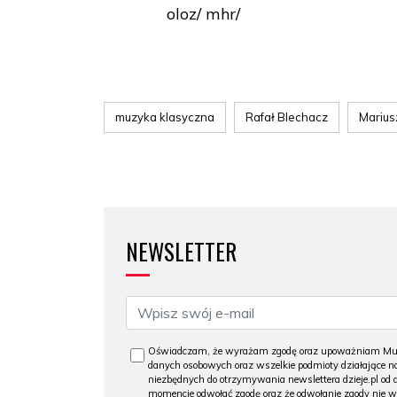
oloz/ mhr/
muzyka klasyczna
Rafał Blechacz
Mariusz
NEWSLETTER
Oświadczam, że wyrażam zgodę oraz upoważniam Muzeu
danych osobowych oraz wszelkie podmioty działające na
niezbędnych do otrzymywania newslettera dzieje.pl od
momencie odwołać zgodę oraz że odwołanie zgody nie 