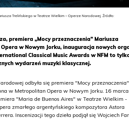
riusza Trelińskiego w Teatrze Wielkim – Operze Narodowej. Źródło:
za, premiera „Mocy przeznaczenia” Mariusza
an Opera w Nowym Jorku, inauguracja nowych or
ternational Classical Music Awards w NFM to tylk
znych wydarzeń muzyki klasycznej.
arodowej odbyła się premiera "Mocy przeznaczenia"
iona w Metropolitan Opera w Nowym Jorku. 16 marca
emiera "Maria de Buenos Aires" w Teatrze Wielkim -
pera zmarłego argentyńskiego kompozytora Astora
errera. Inscenizacji tego dzieła podjął się Wojciech Fa