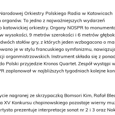
Narodowej Orkiestry Polskiego Radia w Katowicach
h organów. To jedno z najważniejszych wydarzeń
o katowickiej orkiestry. Organy NOSPR to monument
w wysokości, 9 metrów szerokości i 6 metrów głęboko
i dwóch stołów gry, z których jeden wzbogacono o ma
owano je w stylu francuskiego symfonizmu, nawiązuj
cji organmistrzowskich. Instrument składa się z pona
do Polski przyjedzie Kronos Quartet. Zespół wystąpi 
R zaplanował w najbliższych tygodniach kolejne kon
płycie nagranej ze skrzypaczką Bomsori Kim, Rafał Bl
a XV Konkursu chopinowskiego pozostaje wierny mu
ysta prezentuje interpretacje sonat nr 2 i 3 oraz No