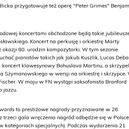
dlicka przygotowuje też operę "Peter Grimes" Benja
odowej koncertami obchodzone będą takie jubileusze
sławskiego. Koncert na perkusję i orkiestrę Marty
z okazji 80. urodzin kompozytorki. W tym sezonie
uchać pianistów takich jak Jakub Kuszlik, Lucas Deba
 koncert klawesynowy Bohuslava Martinu, a skrzype
ola Szymanowskiego w wersji na orkiestrę i skrzypce
 Fischer. W maju w FN wystąpi saksofonista Branford
 jazzu.
 Awards to prestiżowe nagrody przyznawane w 26
z trzeci gala wręczenia nagród odbędzie się w Polsc
 kategoriach specjalnych). Podczas wydarzenia 21