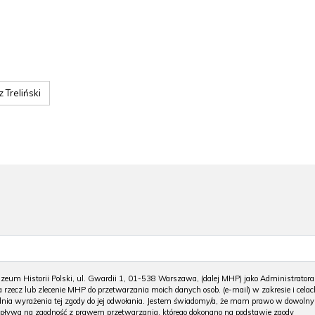
 Treliński
m Historii Polski, ul. Gwardii 1, 01-538 Warszawa, (dalej MHP) jako Administratora
 rzecz lub zlecenie MHP do przetwarzania moich danych osob. (e-mail) w zakresie i celac
 dnia wyrażenia tej zgody do jej odwołania. Jestem świadomy/a, że mam prawo w dowoln
wpływa na zgodność z prawem przetwarzania, którego dokonano na podstawie zgody