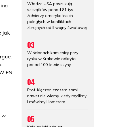
Władze USA poszukują
mina
szczątków ponad 81 tys.
żołnierzy amerykańskich
poległych w konfliktach
zbrojnych od II wojny światowej
 jak
03
W ścianach kamienicy przy
rgue.
rynku w Krakowie odkryto
k
ponad 100-letnie szyny
. W FN
04
Prof. Klęczar: czasem sami
nawet nie wiemy, kiedy myślimy
i mówimy Homerem
e w
05
Kalwaryjski odpust