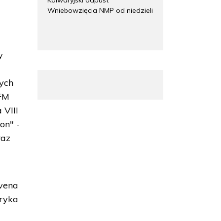
Wniebowzięcia NMP od niedzieli
y
rych
NFM
 VIII
on" -
raz
vena
ryka