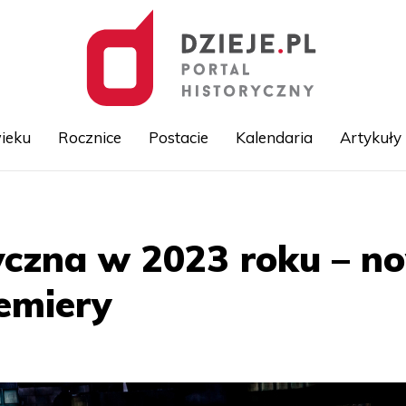
ieku
Rocznice
Postacie
Kalendaria
Artykuły
Przejdź
do
treści
czna w 2023 roku – n
remiery