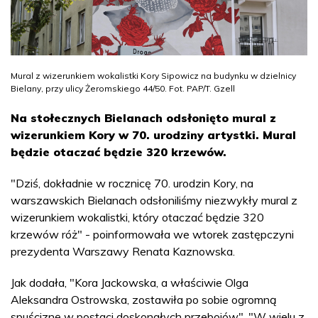
Mural z wizerunkiem wokalistki Kory Sipowicz na budynku w dzielnicy
Bielany, przy ulicy Żeromskiego 44/50. Fot. PAP/T. Gzell
Na stołecznych Bielanach odsłonięto mural z
wizerunkiem Kory w 70. urodziny artystki. Mural
będzie otaczać będzie 320 krzewów.
"Dziś, dokładnie w rocznicę 70. urodzin Kory, na
warszawskich Bielanach odsłoniliśmy niezwykły mural z
wizerunkiem wokalistki, który otaczać będzie 320
krzewów róż" - poinformowała we wtorek zastępczyni
prezydenta Warszawy Renata Kaznowska.
Jak dodała, "Kora Jackowska, a właściwie Olga
Aleksandra Ostrowska, zostawiła po sobie ogromną
spuściznę w postaci doskonałych przebojów". "W wielu z