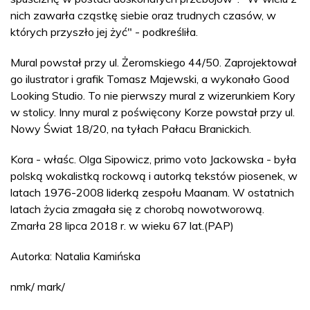
nich zawarła cząstkę siebie oraz trudnych czasów, w
których przyszło jej żyć" - podkreśliła.
Mural powstał przy ul. Żeromskiego 44/50. Zaprojektował
go ilustrator i grafik Tomasz Majewski, a wykonało Good
Looking Studio. To nie pierwszy mural z wizerunkiem Kory
w stolicy. Inny mural z poświęcony Korze powstał przy ul.
Nowy Świat 18/20, na tyłach Pałacu Branickich.
Kora - właśc. Olga Sipowicz, primo voto Jackowska - była
polską wokalistką rockową i autorką tekstów piosenek, w
latach 1976-2008 liderką zespołu Maanam. W ostatnich
latach życia zmagała się z chorobą nowotworową.
Zmarła 28 lipca 2018 r. w wieku 67 lat.(PAP)
Autorka: Natalia Kamińska
nmk/ mark/