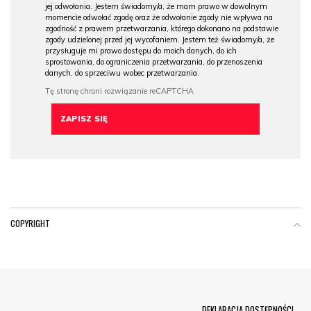
jej odwołania. Jestem świadomy/a, że mam prawo w dowolnym
momencie odwołać zgodę oraz że odwołanie zgody nie wpływa na
zgodność z prawem przetwarzania, którego dokonano na podstawie
zgody udzielonej przed jej wycofaniem. Jestem też świadomy/a, że
przysługuje mi prawo dostępu do moich danych, do ich
sprostowania, do ograniczenia przetwarzania, do przenoszenia
danych, do sprzeciwu wobec przetwarzania.
COPYRIGHT
Menu Footer
DEKLARACJA DOSTĘPNOŚCI