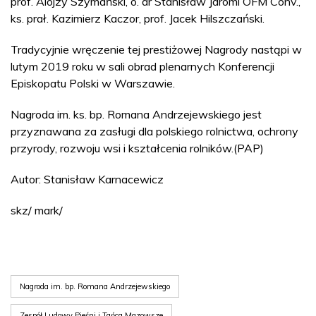
prof. Alojzy Szymański, o. dr Stanisław Jaromi OFM Conv.,
ks. prał. Kazimierz Kaczor, prof. Jacek Hilszczański.
Tradycyjnie wręczenie tej prestiżowej Nagrody nastąpi w
lutym 2019 roku w sali obrad plenarnych Konferencji
Episkopatu Polski w Warszawie.
Nagroda im. ks. bp. Romana Andrzejewskiego jest
przyznawana za zasługi dla polskiego rolnictwa, ochrony
przyrody, rozwoju wsi i kształcenia rolników.(PAP)
Autor: Stanisław Karnacewicz
skz/ mark/
Nagroda im. bp. Romana Andrzejewskiego
Zespół Ludowy Pieśni i Tańca Mazowsze