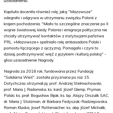
uzasadnieniu.
Kapituła doceniła również rolę, jaką "Mazowsze"
odegrało i odgrywa w utrzymaniu związku Polonii z
krajem pochodzenia. "Miało to szczególne znaczenie po II
wojnie światowej, kiedy Polonia i emigracja polityczna nie
chciały utrzymywać kontaktów z instytucjami państwa
PRL. +Mazowsze+ spełniało rolę ambasadora Polski i
pomostu łączącego z ojczyzną. Pomagało i czyni to
dzisiaj, podtrzymywać więź z językiem i kulturą polską" -
głosi uzasadnienie Nagrody.
Nagroda za 2018 rok, fundowana przez Fundację
"Solidarna Wieś", została przyznana po raz 15.
Dotychczas otrzymali ją: prof. Andrzej Stelmachowski,
prof. Maria J. Radomska, ks. kard. Józef Glemp, Prymas
Polski, ks. prał. Bogusław Bijak, ks. bp. Alojzy Orszulik SAC,
dr. Maria J. Stolzman, dr Barbara Fedyszak-Radziejowska,
Roman Kluska, Josef Rottenaicher, ks. abp Józef Michalik,