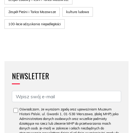
Zespół Pieśni i Tańca Mazowsze
kultura ludowa
100-lecie odzyskania niepodległości
NEWSLETTER
Oświadczam, że wyrażam zgodę oraz upoważniam Muzeum
Historii Polski, ul. Gwardii 1, 01-538 Warszawa, (dalej MHP) jako
Administratora danych osobowych oraz wszelkie podmioty
działające na rzecz lub zlecenie MHP do przetwarzania moich
danych osob. (e-mail) w zakresie i celach niezbędnych do
otrzymywania newslettera dzieje.pl od dnia wyrażenia tej zgody do