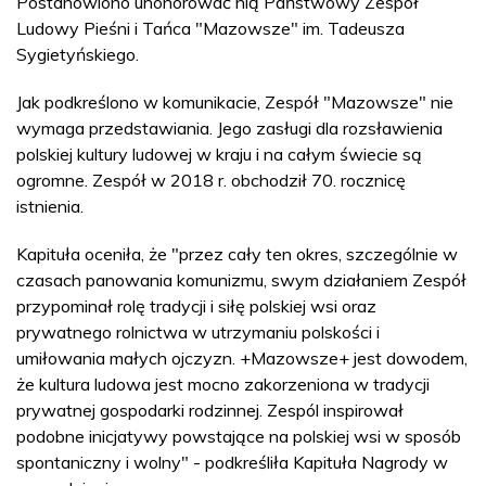
Postanowiono uhonorować nią Państwowy Zespół
Ludowy Pieśni i Tańca "Mazowsze" im. Tadeusza
Sygietyńskiego.
Jak podkreślono w komunikacie, Zespół "Mazowsze" nie
wymaga przedstawiania. Jego zasługi dla rozsławienia
polskiej kultury ludowej w kraju i na całym świecie są
ogromne. Zespół w 2018 r. obchodził 70. rocznicę
istnienia.
Kapituła oceniła, że "przez cały ten okres, szczególnie w
czasach panowania komunizmu, swym działaniem Zespół
przypominał rolę tradycji i siłę polskiej wsi oraz
prywatnego rolnictwa w utrzymaniu polskości i
umiłowania małych ojczyzn. +Mazowsze+ jest dowodem,
że kultura ludowa jest mocno zakorzeniona w tradycji
prywatnej gospodarki rodzinnej. Zespól inspirował
podobne inicjatywy powstające na polskiej wsi w sposób
spontaniczny i wolny" - podkreśliła Kapituła Nagrody w