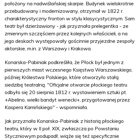
położony na nadwiślańskiej skarpie. Budynek wielokrotnie
przebudowany i modernizowany, otrzymał w 1822 r.
charakterystyczny fronton w stylu klasycystycznym. Sam
teatr był dzierżawiony - jak przyznała prelegentka - ze
zmiennym szczęściem przez kolejnych właścicieli, a na
jego deskach występowały gościnnie przyjezdne zespoły
aktorskie, m.in. z Warszawy i Krakowa.
Konarska-Pabiniak podkreśliła, że Płock był jednym z
pierwszych miast wczesnego Księstwa Warszawskiego,
później Królestwa Polskiego, które otworzyło stałą
siedzibę teatralną. "Oficjalne otwarcie płockiego teatru
odbyło się 20 sierpnia 1812 r. wystawieniem sztuki pt.
+Abelino, wielki bandyt wenecki+, przygotowanej przez
Kaspera Kamińskiego" - wspomniała.
Jak przyznała Konarska-Pabiniak z historią płockiego
teatru, który w II poł. XIX, zwłaszcza po Powstaniu
Styczniowym podupadł, wiąże się też specyficznie