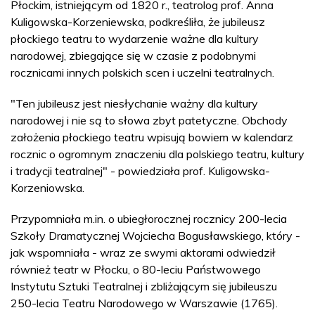
Płockim, istniejącym od 1820 r., teatrolog prof. Anna
Kuligowska-Korzeniewska, podkreśliła, że jubileusz
płockiego teatru to wydarzenie ważne dla kultury
narodowej, zbiegające się w czasie z podobnymi
rocznicami innych polskich scen i uczelni teatralnych.
"Ten jubileusz jest niesłychanie ważny dla kultury
narodowej i nie są to słowa zbyt patetyczne. Obchody
założenia płockiego teatru wpisują bowiem w kalendarz
rocznic o ogromnym znaczeniu dla polskiego teatru, kultury
i tradycji teatralnej" - powiedziała prof. Kuligowska-
Korzeniowska.
Przypomniała m.in. o ubiegłorocznej rocznicy 200-lecia
Szkoły Dramatycznej Wojciecha Bogusławskiego, który -
jak wspomniała - wraz ze swymi aktorami odwiedził
również teatr w Płocku, o 80-leciu Państwowego
Instytutu Sztuki Teatralnej i zbliżającym się jubileuszu
250-lecia Teatru Narodowego w Warszawie (1765).