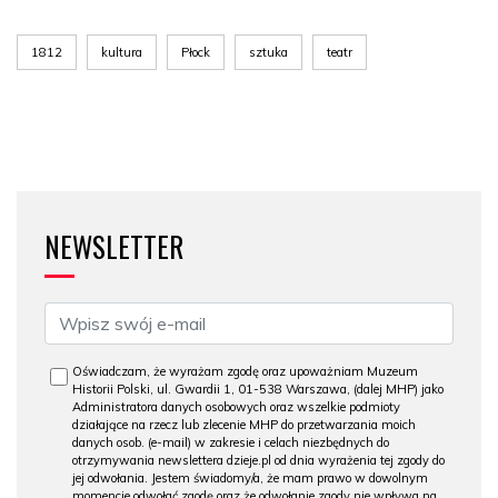
1812
kultura
Płock
sztuka
teatr
NEWSLETTER
Oświadczam, że wyrażam zgodę oraz upoważniam Muzeum
Historii Polski, ul. Gwardii 1, 01-538 Warszawa, (dalej MHP) jako
Administratora danych osobowych oraz wszelkie podmioty
działające na rzecz lub zlecenie MHP do przetwarzania moich
danych osob. (e-mail) w zakresie i celach niezbędnych do
otrzymywania newslettera dzieje.pl od dnia wyrażenia tej zgody do
jej odwołania. Jestem świadomy/a, że mam prawo w dowolnym
momencie odwołać zgodę oraz że odwołanie zgody nie wpływa na