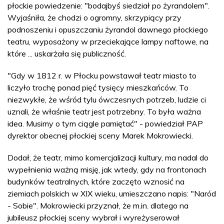
płockie powiedzenie: "bodajbyś siedział po żyrandolem".
Wyjaśniła, że chodzi o ogromny, skrzypiący przy
podnoszeniu i opuszczaniu żyrandol dawnego płockiego
teatru, wyposażony w przeciekające lampy naftowe, na
które ... uskarżała się publiczność.
"Gdy w 1812 r. w Płocku powstawał teatr miasto to
liczyło trochę ponad pięć tysięcy mieszkańców. To
niezwykłe, że wśród tylu ówczesnych potrzeb, ludzie ci
uznali, że właśnie teatr jest potrzebny. To była ważna
idea. Musimy o tym ciągle pamiętać" - powiedział PAP
dyrektor obecnej płockiej sceny Marek Mokrowiecki.
Dodał, że teatr, mimo komercjalizacji kultury, ma nadal do
wypełnienia ważną misję, jak wtedy, gdy na frontonach
budynków teatralnych, które zaczęto wznosić na
ziemiach polskich w XIX wieku, umieszczano napis: "Naród
- Sobie". Mokrowiecki przyznał, że m.in. dlatego na
jubileusz płockiej sceny wybrał i wyreżyserował