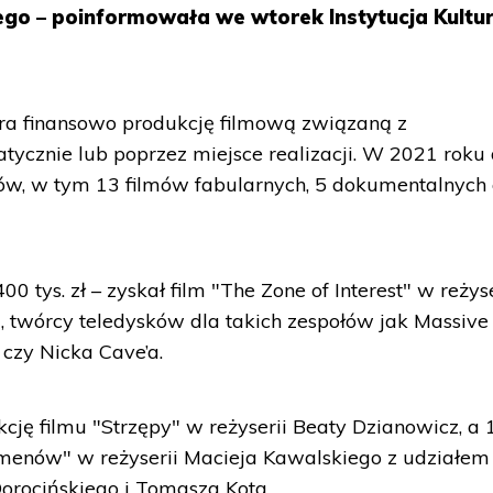
go – poinformowała we wtorek Instytucja Kultu
ra finansowo produkcję filmową związaną z
ycznie lub poprzez miejsce realizacji. W 2021 roku
ów, w tym 13 filmów fabularnych, 5 dokumentalnych 
 tys. zł – zyskał film "The Zone of Interest" w reżyse
, twórcy teledysków dla takich zespołów jak Massive
 czy Nicka Cave’a.
kcję filmu "Strzępy" w reżyserii Beaty Dzianowicz, a
lmenów" w reżyserii Macieja Kawalskiego z udziałem
orocińskiego i Tomasza Kota.