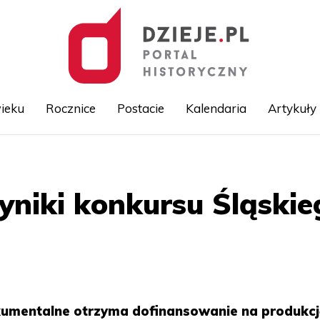
ieku
Rocznice
Postacie
Kalendaria
Artykuły
Przejdź
do
treści
niki konkursu Śląski
okumentalne otrzyma dofinansowanie na produkcj