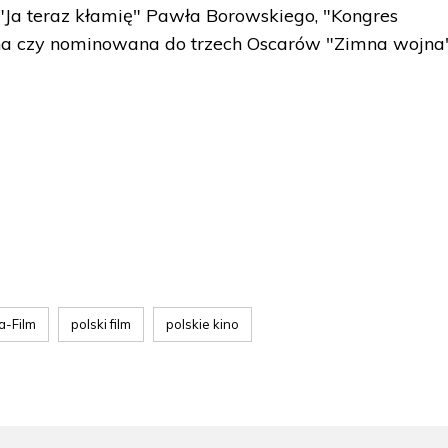
"Ja teraz kłamię" Pawła Borowskiego, "Kongres
na czy nominowana do trzech Oscarów "Zimna wojna
ia-Film
polski film
polskie kino