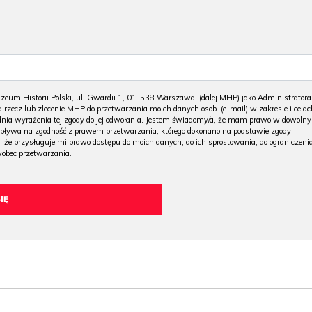
m Historii Polski, ul. Gwardii 1, 01-538 Warszawa, (dalej MHP) jako Administratora
 rzecz lub zlecenie MHP do przetwarzania moich danych osob. (e-mail) w zakresie i celac
 dnia wyrażenia tej zgody do jej odwołania. Jestem świadomy/a, że mam prawo w dowoln
wpływa na zgodność z prawem przetwarzania, którego dokonano na podstawie zgody
, że przysługuje mi prawo dostępu do moich danych, do ich sprostowania, do ograniczeni
wobec przetwarzania.