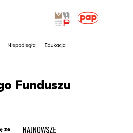
Niepodległa
Edukacja
ego Funduszu
NAJNOWSZE
ę ze