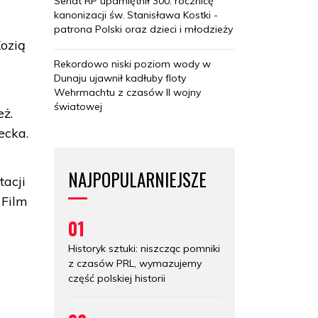
Senat RP upamiętnił 300. rocznicę
kanonizacji św. Stanisława Kostki -
patrona Polski oraz dzieci i młodzieży
Kozią
Rekordowo niski poziom wody w
Dunaju ujawnił kadłuby floty
Wehrmachtu z czasów II wojny
światowej
eż.
ecka.
NAJPOPULARNIEJSZE
acji
 Film
01
Historyk sztuki: niszcząc pomniki
z czasów PRL, wymazujemy
część polskiej historii