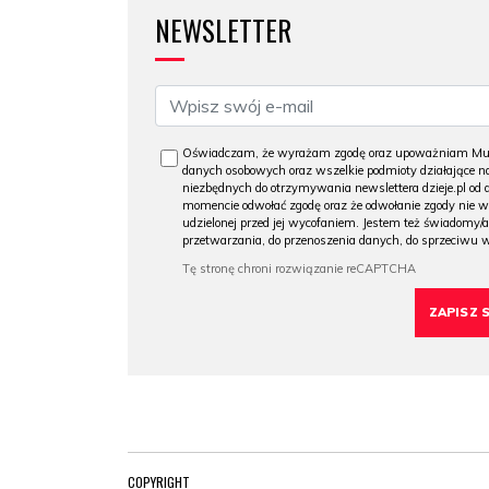
NEWSLETTER
Oświadczam, że wyrażam zgodę oraz upoważniam Muzeu
danych osobowych oraz wszelkie podmioty działające na
niezbędnych do otrzymywania newslettera dzieje.pl od
momencie odwołać zgodę oraz że odwołanie zgody nie 
udzielonej przed jej wycofaniem. Jestem też świadomy/a
przetwarzania, do przenoszenia danych, do sprzeciwu 
COPYRIGHT