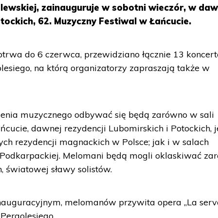
lewskiej, zainauguruje w sobotni wieczór, w daw
otockich, 62. Muzyczny Festiwal w Łańcucie.
trwa do 6 czerwca, przewidziano łącznie 13 koncert
esiego, na którą organizatorzy zapraszają także w
zenia muzycznego odbywać się będą zarówno w sali
cie, dawnej rezydencji Lubomirskich i Potockich, j
ych rezydencji magnackich w Polsce; jak i w salach
ii Podkarpackiej. Melomani będą mogli oklaskiwać za
h, światowej sławy solistów.
 inauguracyjnym, melomanów przywita opera „La ser
 Pergolesiego.