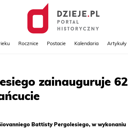
ieku
Rocznice
Postacie
Kalendaria
Artykuły
Przejdź
do
treści
esiego zainauguruje 6
ańcucie
iovanniego Battisty Pergolesiego, w wykonaniu