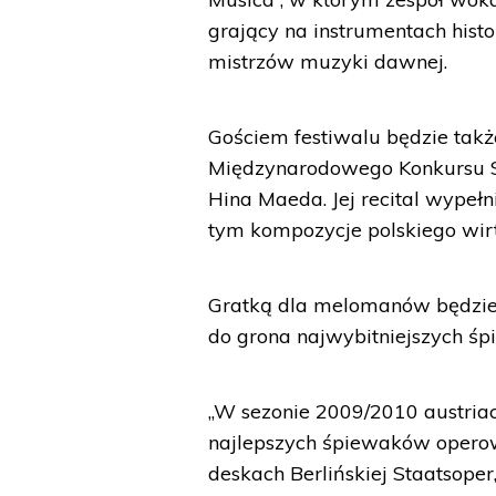
grający na instrumentach hist
mistrzów muzyki dawnej.
Gościem festiwalu będzie takż
Międzynarodowego Konkursu S
Hina Maeda. Jej recital wypeł
tym kompozycje polskiego wi
Gratką dla melomanów będzie 
do grona najwybitniejszych ś
„W sezonie 2009/2010 austriac
najlepszych śpiewaków operow
deskach Berlińskiej Staatsoper