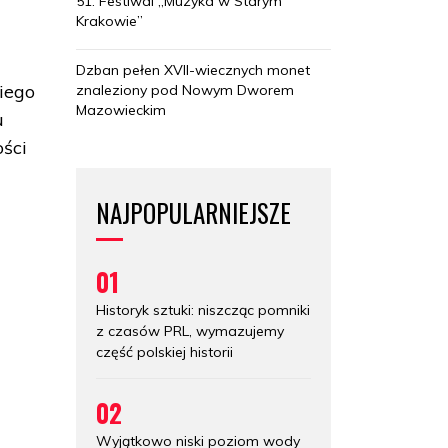
51. Festiwal „Muzyka w Starym
Krakowie”
Dzban pełen XVII-wiecznych monet
kiego
znaleziony pod Nowym Dworem
Mazowieckim
u
ości
NAJPOPULARNIEJSZE
01
Historyk sztuki: niszcząc pomniki
z czasów PRL, wymazujemy
część polskiej historii
02
Wyjątkowo niski poziom wody