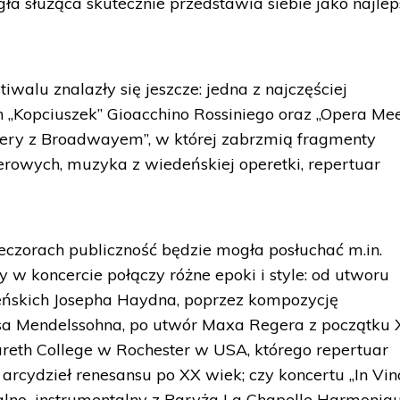
gła służąca skutecznie przedstawia siebie jako najle
walu znalazły się jeszcze: jedna z najczęściej
„Kopciuszek” Gioacchino Rossiniego oraz „Opera Me
Opery z Broadwayem”, w której zabrzmią fragmenty
perowych, muzyka z wiedeńskiej operetki, repertuar
czorach publiczność będzie mogła posłuchać m.in.
ry w koncercie połączy różne epoki i style: od utworu
eńskich Josepha Haydna, poprzez kompozycję
sa Mendelssohna, po utwór Maxa Regera z początku 
areth College w Rochester w USA, którego repertuar
arcydzieł renesansu po XX wiek; czy koncertu „In Vin
alno–instrumentalny z Paryża La Chapelle Harmoniqu