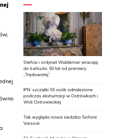
nej
ów,
Stefcia i ordynat Waldemar wracają
do Łańcuta; 50 lat od premiery
„Trędowatej”
ednej
IPN: szczątki 55 osób odnalezione
podczas ekshumacji w Ostrówkach i
równo
Woli Ostrowieckiej
Tak wygląda nowa siedziba Sinfonii
Varsovii
va