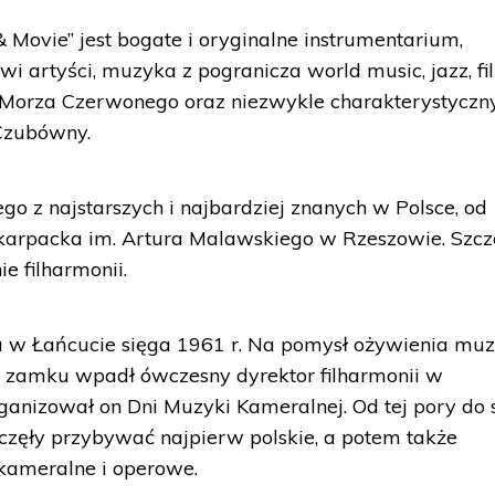
& Movie” jest bogate i oryginalne instrumentarium,
wi artyści, muzyka z pogranicza world music, jazz, fi
a Morza Czerwonego oraz niezwykle charakterystyczny
Czubówny.
go z najstarszych i najbardziej znanych w Polsce, od
dkarpacka im. Artura Malawskiego w Rzeszowie. Szcz
e filharmonii.
u w Łańcucie sięga 1961 r. Na pomysł ożywienia mu
 zamku wpadł ówczesny dyrektor filharmonii w
anizował on Dni Muzyki Kameralnej. Od tej pory do s
zęły przybywać najpierw polskie, a potem także
 kameralne i operowe.