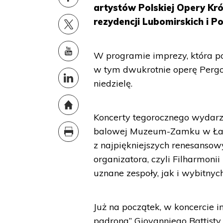
artystów Polskiej Opery Kró
rezydencji Lubomirskich i P
W programie imprezy, która po
w tym dwukrotnie operę Pergol
niedzielę.
Koncerty tegorocznego wydar
balowej Muzeum-Zamku w Łańcu
z najpiękniejszych renesansow
organizatora, czyli Filharmon
uznane zespoły, jak i wybitnyc
Już na początek, w koncercie
padrona” Giovanniego Battisty