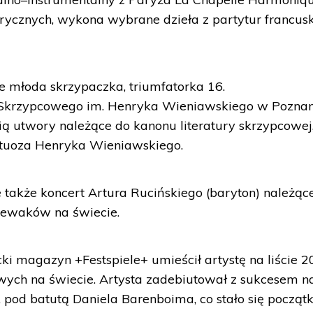
orycznych, wykona wybrane dzieła z partytur francus
e młoda skrzypaczka, triumfatorka 16.
krzypcowego im. Henryka Wieniawskiego w Poznan
nią utwory należące do kanonu literatury skrzypcowej
rtuoza Henryka Wieniawskiego.
także koncert Artura Rucińskiego (baryton) należąc
piewaków na świecie.
ki magazyn +Festspiele+ umieścił artystę na liście 2
ych na świecie. Artysta zadebiutował z sukcesem n
, pod batutą Daniela Barenboima, co stało się począt