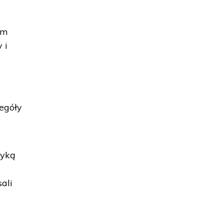
lm
 i
egóły
zyką
ali