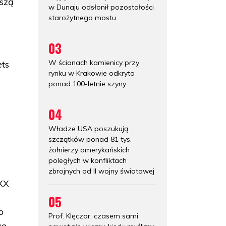
pszą
w Dunaju odsłonił pozostałości
starożytnego mostu
03
W ścianach kamienicy przy
ets
rynku w Krakowie odkryto
ponad 100-letnie szyny
04
Władze USA poszukują
szczątków ponad 81 tys.
żołnierzy amerykańskich
poległych w konfliktach
zbrojnych od II wojny światowej
XX
05
o
Prof. Klęczar: czasem sami
e,