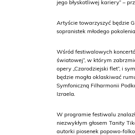
jego błyskotliwej kariery” – p
Artyście towarzyszyć będzie G
sopranistek młodego pokolenia
Wśród festiwalowych koncertów
światowej”, w którym zabrzmi
opery „Czarodziejski flet”, i 
będzie mogła oklaskiwać rumuń
Symfoniczną Filharmonii Podk
Izraela.
W programie festiwalu znalazły
niezwykłym głosem Tanity Tika
autorki piosenek popowo-folko