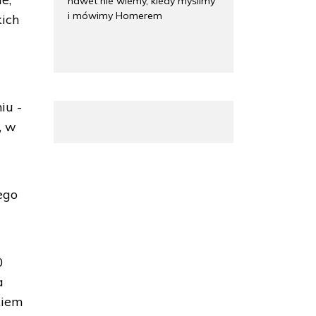
nawet nie wiemy, kiedy myślimy
i mówimy Homerem
kich
iu -
, w
ego
0
a
kiem