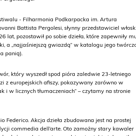
stiwalu - Filharmonia Podkarpacka im. Artura
anni Battista Pergolesi, słynny przedstawiciel włos
6 lat, pozostawił po sobie dzieła, które zapewniły m
ki, a „najjaśniejszą gwiazdą” w katalogu jego twórcz
a panią).
wór, który wyszedł spod pióra zaledwie 23-letniego
dzi z europejskich afiszy, pokazywany zarówno w
jak i w licznych tłumaczeniach” – czytamy na stronie
io Federico. Akcja dzieła zbudowana jest na prostej
dycji commedia dell’arte. Oto zamożny stary kawaler