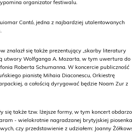
rzypomina organizator festiwalu.
uiomar Cantó, jedna z najbardziej utalentowanych
.
 znalazł się także prezentujący „skarby literatury
ą utwory Wolfganga A. Mozarta, w tym uwertura do
symfonia Roberta Schumanna. W koncercie publiczność
skiego pianistę Mihaia Diaconescu, Orkiestrę
arpackiej, a całością dyrygować będzie Noam Zur z
 się także tzw. lżejsze formy, w tym koncert obdarzo
ram - wielokrotnie nagradzanej brytyjskiej piosenka
wych, czy przedstawienie z udziałem: Joanny Żółkows