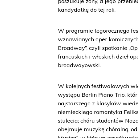
poszukuje żony, a jego przebie
kandydatkę do tej roli.
W programie tegorocznego festi
wznawianych oper komicznych 
Broadway”, czyli spotkanie „
francuskich i włoskich dzieł o
broadwayowski.
W kolejnych festiwalowych wie
występu Berlin Piano Trio, któ
najstarszego z klasyków wied
niemieckiego romantyka Felik
stulecia; chóru studentów Naz
obejmuje muzykę chóralną, od 
Musica”, w którym zespół wok