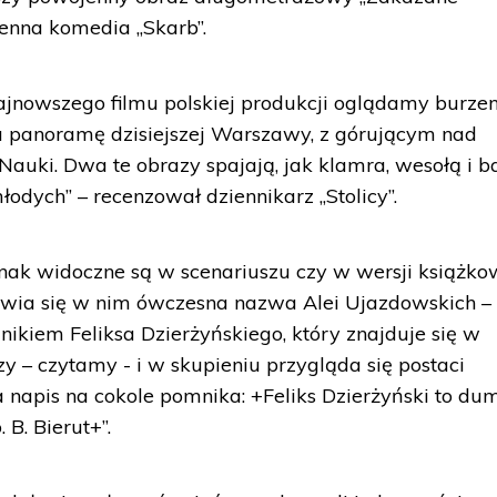
enna komedia „Skarb”.
jnowszego filmu polskiej produkcji oglądamy burzen
na panoramę dzisiejszej Warszawy, z górującym nad
Nauki. Dwa te obrazy spajają, jak klamra, wesołą i b
odych” – recenzował dziennikarz „Stolicy”.
nak widoczne są w scenariuszu czy w wersji książko
awia się w nim ówczesna nazwa Alei Ujazdowskich – 
mnikiem Feliksa Dzierżyńskiego, który znajduje się w
y – czytamy - i w skupieniu przygląda się postaci
a napis na cokole pomnika: +Feliks Dzierżyński to du
B. Bierut+”.