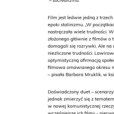
– socrealizmu.
Film jest ledwie jedną z trze
epoki stalinizmu. „W początka
nastręczała wiele trudności. 
złożonego głównie z filmów o 
domagali się rozrywki. Ale na 
niezliczone trudności. Lawirow
optymistyczną afirmacją społ
filmowa omawianego okresu ni
– pisała Barbara Mruklik, w ksi
Doświadczony duet – scenarzys
jednak zmierzyć się z tematem
w nowej komunistycznej rzeczy
wcześniejsze ich filmy - pie