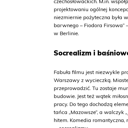
czechosłowackich. M.in. wspó
projektowaniu ogólnej koncepcj
niezmiernie pożyteczna była ws
barwnego – Fiodora Firsowa” –
w Berlinie.
Socrealizm i baśniow
Fabuła filmu jest niezwykle p
Warszawy z wycieczką. Miastem
przeprowadzić. Tu zostaje mu
budowie. Jest też wątek miło
pracy. Do tego dochodzą eleme
tańca „Mazowsze”, a walczyk „
hitem. Komedia romantyczna,