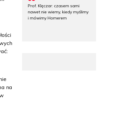
Prof. Klęczar: czasem sami
nawet nie wiemy, kiedy myślimy
i mówimy Homerem
łości
owych
ać:
nie
ma na
 w