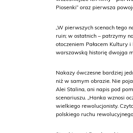
Piosenki” oraz pierwsza powoj
„W pierwszych scenach tego na
ruin; w ostatnich – patrzymy 
otoczeniem Pałacem Kultury i 
warszawską historię dwojga mł
Nakazy ówczesne bardziej jed
niż w samym obrazie. Nie poj
Alei Stalina, ani napis pod po
scenariuszu. „Hanka wznosi ocz
wielkiego rewolucjonisty. Czyt
polskiego ruchu rewolucyjnego. 