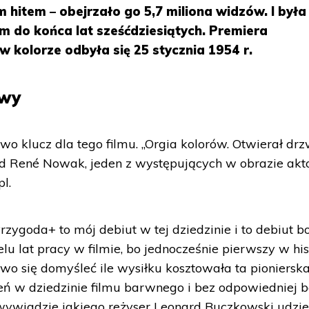
hitem – obejrzało go 5,7 miliona widzów. I była
m do końca lat sześćdziesiątych. Premiera
w kolorze odbyła się 25 stycznia 1954 r.
owy
owo klucz dla tego filmu. „Orgia kolorów. Otwierał drz
ld René Nowak, jeden z występujących w obrazie ak
pl.
rzygoda+ to mój debiut w tej dziedzinie i to debiut b
lu lat pracy w filmie, bo jednocześnie pierwszy w hist
wo się domyśleć ile wysiłku kosztowała ta pioniersk
ń w dziedzinie filmu barwnego i bez odpowiedniej 
wywiadzie jakiego reżyser Leonard Buczkowski udziel