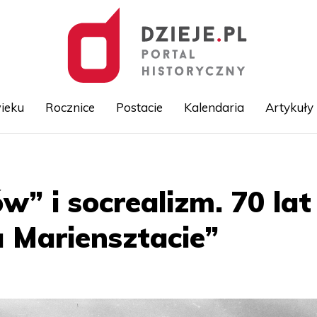
ieku
Rocznice
Postacie
Kalendaria
Artykuły
Przejdź
do
treści
w” i socrealizm. 70 la
 Mariensztacie”