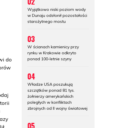
02
Wyjątkowo niski poziom wody
w Dunaju odsłonił pozostałości
starożytnego mostu
03
W ścianach kamienicy przy
rynku w Krakowie odkryto
ponad 100-letnie szyny
wi do
torów
04
Władze USA poszukują
szczątków ponad 81 tys.
odaj
żołnierzy amerykańskich
poległych w konfliktach
orii
zbrojnych od II wojny światowej
a
bazy
05
ił