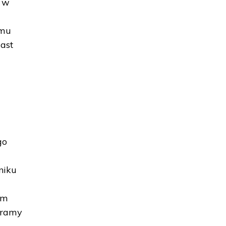
c w
lmu
ast
go
niku
im
 ramy