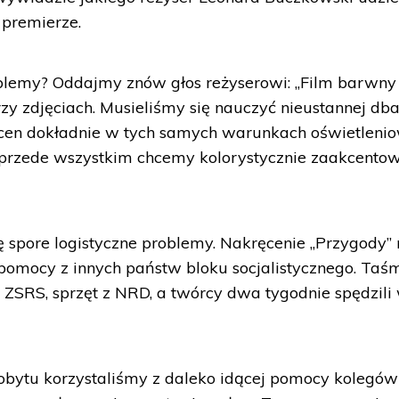
 premierze.
lemy? Oddajmy znów głos reżyserowi: „Film barwny
rzy zdjęciach. Musieliśmy się nauczyć nieustannej dba
scen dokładnie w tych samych warunkach oświetleni
 przede wszystkim chcemy kolorystycznie zaakcentow
ę spore logistyczne problemy. Nakręcenie „Przygody” 
 pomocy z innych państw bloku socjalistycznego. Taś
 ZSRS, sprzęt z NRD, a twórcy dwa tygodnie spędzili
bytu korzystaliśmy z daleko idącej pomocy kolegów