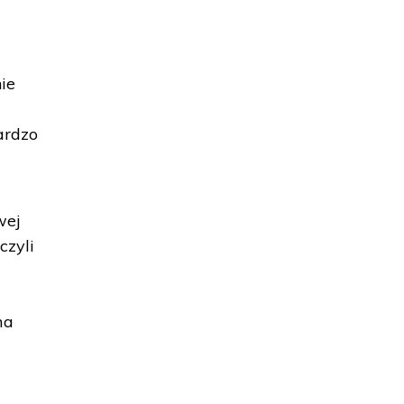
ie
ardzo
wej
czyli
ma