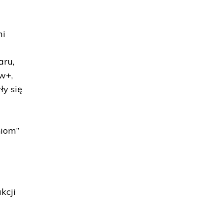
mi
aru,
w+,
ły się
niom”
kcji