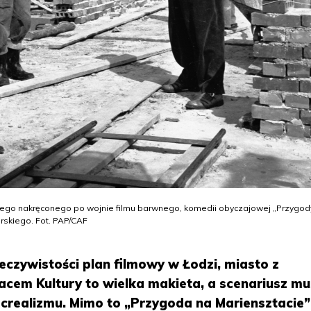
zego nakręconego po wojnie filmu barwnego, komedii obyczajowej „Przygod
rskiego. Fot. PAP/CAF
eczywistości plan filmowy w Łodzi, miasto z
cem Kultury to wielka makieta, a scenariusz mu
ocrealizmu. Mimo to „Przygoda na Mariensztacie”