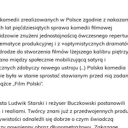
ch komedii zrealizowanych w Polsce zgodnie z nakaza
ch lat pięćdziesiątych sprawa komedii filmowej
Widzowie znużeni jednostajnością ówczesnego repertu
tematyce produkcyjnej i z +optymistycznych dramató
drodze do stworzenia filmów lżejszego kalibru piętrzy
ano między społecznie mobilizującą satyrą i
ecznych zdobyczy nowego ustroju (…) Polska komedia
e była w stanie sprostać stawianym przed nią zada
ążce „Film Polski”.
ta Ludwik Starski i reżyser Buczkowski postanowili
 i realiami. Twórcy znani już z przedwojennych produ
wistości odnaleźli się dobrze o czym świadczą
rwszy powojenny obraz długometrażowy „Zakazane