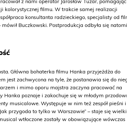
łpracował z nami operator Jarosław Tuzar, pomagają
i kolorystycznej filmu. W trakcie samej realizacji
półpraca konsultanta radzieckiego, specjalisty od fi
 mówił Buczkowski. Postprodukcja odbyła się natomi
ość
rosta. Główna bohaterka filmu Hanka przyjeżdża do
 jest zachwycona na tyle, że postanawia się do nie
rarzem i mimo oporu majstra zaczyna pracować na
sny Hanka poznaje i zakochuje się w młodym przodow
nty musicalowe. Występuje w nim też zespół pieśni i
Jak przygoda to tylko w Warszawie” – staje się wielk
 musical wtłoczone zostały w obowiązujące wówczas