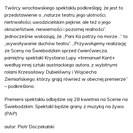
Twórcy wrocławskiego spektaklu podkreślają, że jest to
przedstawienie o „naturze teatru, jego ulotności,
nietrwałości, uwodzicielskim pięknie, ale też o jego
okrucieństwie, niewierności i pozornej realności”.
Jednocześnie wskazują, że „Pani Ka patrzy na morze…” to
„wywoływanie duchów teatru”. „Przywołujemy realizację
ze Sceny na Świebodzkim sprzed ćwierćwiecza,
pamiętny spektakl Krystiana Lupy +Immanuel Kant+
według innej sztuki austriackiego autora, z wybitnymi
rolami Krzesisławy Dubielówny i Wojciecha
Ziemiańskiego, którzy grają również w obecnej premierze”
– podkreślono.
Premiera spektaklu odbędzie się 28 kwietnia na Scenie na
Świebodzkim. Spektakl będzie grany z muzyką na żywo.
(PAP)
autor: Piotr Doczekalski