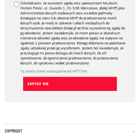
Oświadczam, że wyrażam zgodę oraz upoważniam Muzeum
Historii Polski, ul. Gwardii 1, 01-538 Warszawa, (dalej MHP) jako
Administratora danych osobowych oraz wszelkie podmioty
działające na rzecz lub zlecenie MHP do przetwarzania moich
danych osob. (e-mail) w zakresie i celach niezbędnych do
otrzymywania newslettera dzieje.pl od dnia wyrażenia tej zgody do
jej odwołania. Jestem świadomy/a, że mam prawo w dowolnym
momencie odwołać zgodę oraz że odwołanie zgody nie wpływa na
zgodność z prawem przetwarzania, którego dokonano na podstawie
zgody udzielonej przed jej wycofaniem. Jestem też świadomy/a, że
przysługuje mi prawo dostępu do moich danych, do ich
sprostowania, do ograniczenia przetwarzania, do przenoszenia
danych, do sprzeciwu wobec przetwarzania.
COPYRIGHT