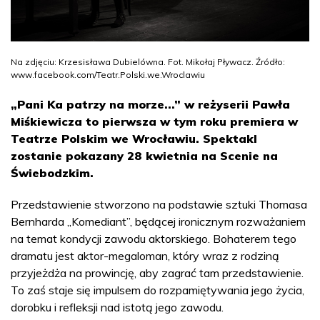
Na zdjęciu: Krzesisława Dubielówna. Fot. Mikołaj Pływacz. Źródło:
www.facebook.com/Teatr.Polski.we.Wroclawiu
„Pani Ka patrzy na morze...” w reżyserii Pawła
Miśkiewicza to pierwsza w tym roku premiera w
Teatrze Polskim we Wrocławiu. Spektakl
zostanie pokazany 28 kwietnia na Scenie na
Świebodzkim.
Przedstawienie stworzono na podstawie sztuki Thomasa
Bernharda „Komediant”, będącej ironicznym rozważaniem
na temat kondycji zawodu aktorskiego. Bohaterem tego
dramatu jest aktor-megaloman, który wraz z rodziną
przyjeżdża na prowincję, aby zagrać tam przedstawienie.
To zaś staje się impulsem do rozpamiętywania jego życia,
dorobku i refleksji nad istotą jego zawodu.