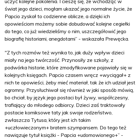
uczyć kolejne pokolenia. I cieszę się, że wchodząc w
świat jego dzieci, mogłam ukazać jego normalne życie, że
Papcio zyskał to codzienne oblicze, a dzięki ich
opowieściom możemy sobie dobudować kolejne cegiełki
do tego, co już wiedzieliśmy o nim, uszczegółowić jego
biografię historiami, anegdotami” - wskazała Prewęcka.
"Z tych rozmów też wynika to, jak duży wpływ dzieci
miały na jego twórczość. Przynosiły ze szkoły, z
podwórka historie, które zmodyfikowane pojawiały się w
kolejnych księgach. Papcio czasem wręcz +wyciągał+ z
nich te opowieści, żeby mieć materiał, tak że ich udział jest
ogromny. Przysłuchiwał się również w jaki sposób mówią,
bo chciał, by język jego postaci był żywy, współczesny,
trafiający do młodego odbiorcy. Dzieci zaś traktowały
postacie komiksowe taty jak swoje rodzeństwo,
zwłaszcza Tytusa, który jest ich takim
+uczłowieczonym+ bratem szympansem. Do tego też
nawiązuje tytuł książki - Papcia +udomowionego+” -