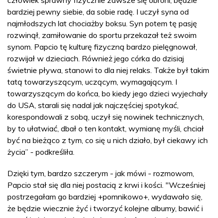
bardziej pewny siebie, da sobie radę. I uczył syna od
najmłodszych lat chociażby boksu. Syn potem tę pasję
rozwinął, zamiłowanie do sportu przekazał też swoim
synom. Papcio tę kulturę fizyczną bardzo pielęgnował,
rozwijał w dzieciach. Również jego córka do dzisiaj
świetnie pływa, stanowi to dla niej relaks. Także był takim
tatą towarzyszącym, uczącym, wymagającym. I
towarzyszącym do końca, bo kiedy jego dzieci wyjechały
do USA, starali się nadal jak najczęściej spotykać,
korespondowali z sobą, uczył się nowinek technicznych,
by to ułatwiać, dbał o ten kontakt, wymianę myśli, chciał
być na bieżąco z tym, co się u nich działo, był ciekawy ich
życia” - podkreśliła.
Dzięki tym, bardzo szczerym - jak mówi - rozmowom,
Papcio stał się dla niej postacią z krwi i kości. "Wcześniej
postrzegałam go bardziej +pomnikowo+, wydawało się,
że będzie wiecznie żyć i tworzyć kolejne albumy, bawić i