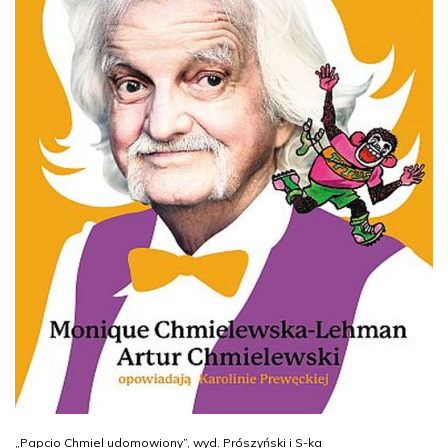
„Papcio Chmiel udomowiony”, wyd. Prószyński i S-ka