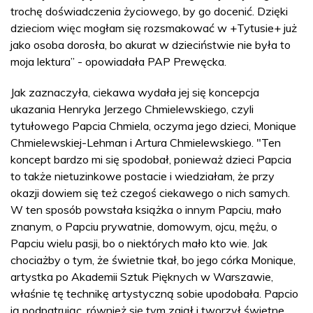
trochę doświadczenia życiowego, by go docenić. Dzięki
dzieciom więc mogłam się rozsmakować w +Tytusie+ już
jako osoba dorosła, bo akurat w dzieciństwie nie była to
moja lektura” - opowiadała PAP Prewęcka.
Jak zaznaczyła, ciekawa wydała jej się koncepcja
ukazania Henryka Jerzego Chmielewskiego, czyli
tytułowego Papcia Chmiela, oczyma jego dzieci, Monique
Chmielewskiej-Lehman i Artura Chmielewskiego. "Ten
koncept bardzo mi się spodobał, ponieważ dzieci Papcia
to także nietuzinkowe postacie i wiedziałam, że przy
okazji dowiem się też czegoś ciekawego o nich samych.
W ten sposób powstała książka o innym Papciu, mało
znanym, o Papciu prywatnie, domowym, ojcu, mężu, o
Papciu wielu pasji, bo o niektórych mało kto wie. Jak
chociażby o tym, że świetnie tkał, bo jego córka Monique,
artystka po Akademii Sztuk Pięknych w Warszawie,
właśnie tę technikę artystyczną sobie upodobała. Papcio
ją podpatrując, również się tym zajął i tworzył świetne