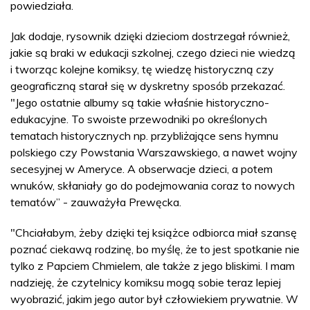
powiedziała.
Jak dodaje, rysownik dzięki dzieciom dostrzegał również,
jakie są braki w edukacji szkolnej, czego dzieci nie wiedzą
i tworząc kolejne komiksy, tę wiedzę historyczną czy
geograficzną starał się w dyskretny sposób przekazać.
"Jego ostatnie albumy są takie właśnie historyczno-
edukacyjne. To swoiste przewodniki po określonych
tematach historycznych np. przybliżające sens hymnu
polskiego czy Powstania Warszawskiego, a nawet wojny
secesyjnej w Ameryce. A obserwacje dzieci, a potem
wnuków, skłaniały go do podejmowania coraz to nowych
tematów” - zauważyła Prewęcka.
"Chciałabym, żeby dzięki tej książce odbiorca miał szansę
poznać ciekawą rodzinę, bo myślę, że to jest spotkanie nie
tylko z Papciem Chmielem, ale także z jego bliskimi. I mam
nadzieję, że czytelnicy komiksu mogą sobie teraz lepiej
wyobrazić, jakim jego autor był człowiekiem prywatnie. W