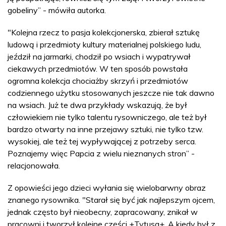
gobeliny” - mówiła autorka.
"Kolejna rzecz to pasja kolekcjonerska, zbierał sztukę
ludową i przedmioty kultury materialnej polskiego ludu,
jeździł na jarmarki, chodził po wsiach i wypatrywał
ciekawych przedmiotów. W ten sposób powstała
ogromna kolekcja chociażby skrzyń i przedmiotów
codziennego użytku stosowanych jeszcze nie tak dawno
na wsiach. Już te dwa przykłady wskazują, że był
człowiekiem nie tylko talentu rysowniczego, ale też był
bardzo otwarty na inne przejawy sztuki, nie tylko tzw.
wysokiej, ale też tej wypływającej z potrzeby serca.
Poznajemy więc Papcia z wielu nieznanych stron” -
relacjonowała.
Z opowieści jego dzieci wyłania się wielobarwny obraz
znanego rysownika. "Starał się być jak najlepszym ojcem,
jednak często był nieobecny, zapracowany, znikał w
pracowni i tworzył kolejne części +Tytusa+. A kiedy był z