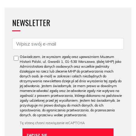
NEWSLETTER
Oświadczam, że wyrażam zgodę oraz upoważniam Muzeum
Historii Polski, ul. Gwardii 1, 01-538 Warszawa, (dalej MHP) jako
Administratora danych osobowych oraz wszelkie podmioty
działające na rzecz lub zlecenie MHP do przetwarzania moich
danych osob. (e-mail) w zakresie i celach niezbędnych do
otrzymywania newslettera dzieje.pl od dnia wyrażenia tej zgody do
jej odwołania. Jestem świadomy/a, że mam prawo w dowolnym
momencie odwołać zgodę oraz że odwołanie zgody nie wpływa na
zgodność z prawem przetwarzania, którego dokonano na podstawie
zgody udzielonej przed jej wycofaniem. Jestem też świadomy/a, że
przysługuje mi prawo dostępu do moich danych, do ich
sprostowania, do ograniczenia przetwarzania, do przenoszenia
danych, do sprzeciwu wobec przetwarzania.