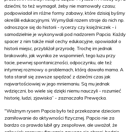
dziećmi, to też wymagał, żeby nie marnowały czasu;
podpowiadał im różne formy zabawy, które dzisiaj byśmy
określili edukacyjnymi. Wymyślali razem stroje do nich np.
odnoszące się do historii - rycerzy czy księżniczek - i
samodzielnie je wykonywali pod nadzorem Papcia. Każdy
spacer z nim także miał cechy edukacyjne, opowiadał o
historii miejsc, przybliżał przyrodę. Trochę im jednak
brakowało, jak wynika ze wspomnień, tego luzu przy
tacie, pewnej spontaniczności, odpoczynku, ale też
intymnej rozmowy o problemach, którą dawała mama. A
tata starał się zawsze spędzać z dziećmi czas jak
najwartościowiej w jego mniemaniu. Są mu jednak
wdzięczni, bo wiele się dzięki niemu nauczyli - rozumieć
historię, ludzi, zjawiska” - zaznaczała Prewęcka.
"Ważnym rysem Papcia było też przekazane dzieciom
zamiłowanie do aktywności fizycznej. Papcio nie za
bardzo co prawda lubił gry zespołowe, ale uważał, że
człowiek sprawny fizycznie zawsze się obroni, będzie