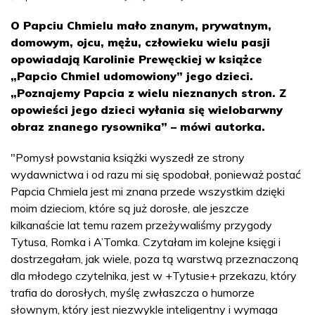
O Papciu Chmielu mało znanym, prywatnym,
domowym, ojcu, mężu, człowieku wielu pasji
opowiadają Karolinie Prewęckiej w książce
„Papcio Chmiel udomowiony” jego dzieci.
„Poznajemy Papcia z wielu nieznanych stron. Z
opowieści jego dzieci wyłania się wielobarwny
obraz znanego rysownika” – mówi autorka.
"Pomysł powstania książki wyszedł ze strony
wydawnictwa i od razu mi się spodobał, ponieważ postać
Papcia Chmiela jest mi znana przede wszystkim dzięki
moim dzieciom, które są już dorosłe, ale jeszcze
kilkanaście lat temu razem przeżywaliśmy przygody
Tytusa, Romka i A’Tomka. Czytałam im kolejne księgi i
dostrzegałam, jak wiele, poza tą warstwą przeznaczoną
dla młodego czytelnika, jest w +Tytusie+ przekazu, który
trafia do dorosłych, myślę zwłaszcza o humorze
słownym, który jest niezwykle inteligentny i wymaga