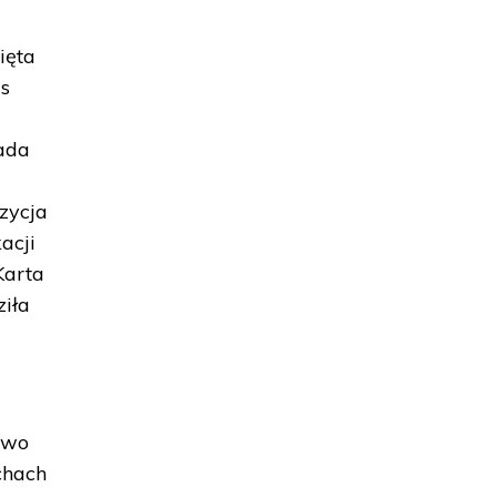
ięta
as
ada
zycja
acji
Karta
iła
owo
chach