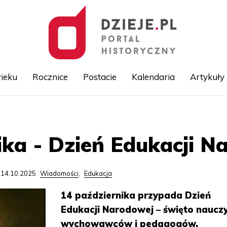
ieku
Rocznice
Postacie
Kalendaria
Artykuły
Przejdź
do
treści
ika - Dzień Edukacji N
 14.10.2025
Wiadomości
,
Edukacja
14 października przypada Dzień
Edukacji Narodowej – święto nauczyc
wychowawców i pedagogów.