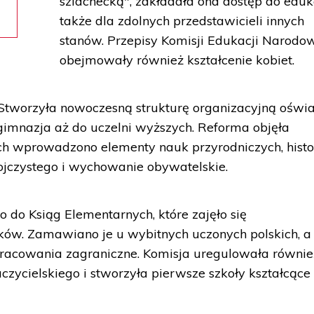
szlachecką", zakładała ona dostęp do eduk
także dla zdolnych przedstawicieli innych
stanów. Przepisy Komisji Edukacji Narodo
obejmowały również kształcenie kobiet.
Stworzyła nowoczesną strukturę organizacyjną oświa
gimnazja aż do uczelni wyższych. Reforma objęła
h wprowadzono elementy nauk przyrodniczych, histor
 ojczystego i wychowanie obywatelskie.
do Ksiąg Elementarnych, które zajęło się
w. Zamawiano je u wybitnych uczonych polskich, a
pracowania zagraniczne. Komisja uregulowała równie
ycielskiego i stworzyła pierwsze szkoły kształcące