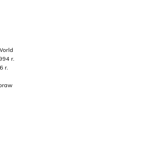
World
94 r.
 r.
 praw