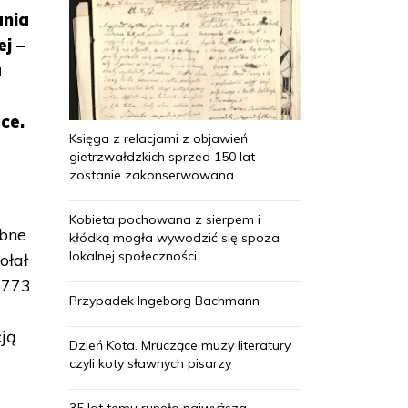
ania
j –
a
ce.
Księga z relacjami z objawień
gietrzwałdzkich sprzed 150 lat
zostanie zakonserwowana
Kobieta pochowana z sierpem i
obne
kłódką mogła wywodzić się spoza
lokalnej społeczności
ołał
1773
Przypadek Ingeborg Bachmann
cją
Dzień Kota. Mruczące muzy literatury,
czyli koty sławnych pisarzy
35 lat temu runęła najwyższa