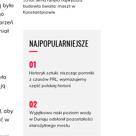
 było
budowla świata: maszt w
Konstantynowie
go
arzeń
miał
NAJPOPULARNIEJSZE
01
Historyk sztuki: niszcząc pomniki
yła
z czasów PRL, wymazujemy
 ją
część polskiej historii
02
l, aby
Wyjątkowo niski poziom wody
oć w
w Dunaju odsłonił pozostałości
starożytnego mostu