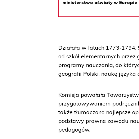
ministerstwo oświaty w Europie
Działała w latach 1773-1794. 
od szkół elementarnych przez 
programy nauczania, do któryc
geografii Polski, naukę języka
Komisja powołała Towarzystwo 
przygotowywaniem podręcznikó
także tłumaczono najlepsze o
podstawy prawne zawodu naucz
pedagogów.