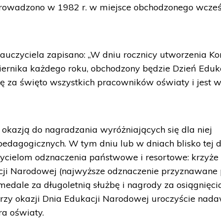
rowadzono w 1982 r. w miejsce obchodzonego wcześ
auczyciela zapisano: „W dniu rocznicy utworzenia Ko
iernika każdego roku, obchodzony będzie Dzień Eduk
ię za święto wszystkich pracowników oświaty i jest 
 okazją do nagradzania wyróżniających się dla niej
pedagogicznych. W tym dniu lub w dniach blisko tej 
zycielom odznaczenia państwowe i resortowe: krzyże
acji Narodowej (najwyższe odznaczenie przyznawane 
medale za długoletnią służbę i nagrody za osiągnięci
zy okazji Dnia Edukacji Narodowej uroczyście nad
ra oświaty.