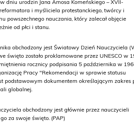
li w dniu urodzin Jana Amosa Komeńskiego – XVII-
reformatora i myśliciela protestanckiego, twórcy i
mu powszechnego nauczania, który zalecał objęcie
nie od płci i stanu.
rnika obchodzony jest Światowy Dzień Nauczyciela (
owe święto zostało proklamowane przez UNESCO w 19
miętnienia rocznicy podpisania 5 października w 1966
anizację Pracy "Rekomendacji w sprawie statusu
jest podstawowym dokumentem określającym zakres
li globalnej.
zyciela obchodzony jest głównie przez nauczycieli
go za swoje święto. (PAP)