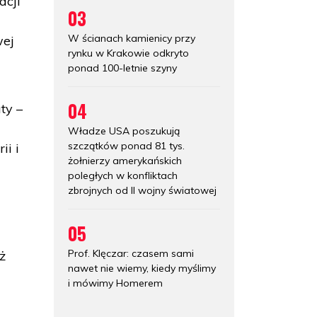
acji
03
W ścianach kamienicy przy
wej
rynku w Krakowie odkryto
ponad 100-letnie szyny
04
ty –
Władze USA poszukują
szczątków ponad 81 tys.
ii i
żołnierzy amerykańskich
poległych w konfliktach
zbrojnych od II wojny światowej
05
Prof. Klęczar: czasem sami
ż
nawet nie wiemy, kiedy myślimy
i mówimy Homerem