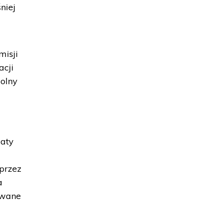
niej
misji
acji
wolny
daty
przez
a
awane