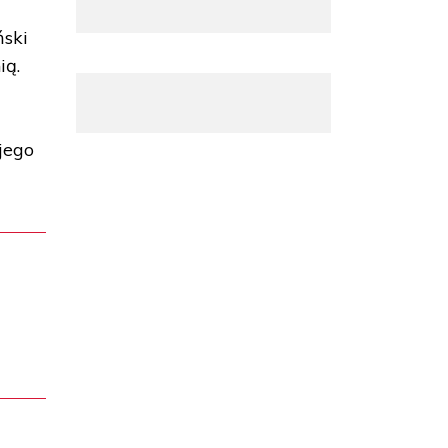
ński
ią.
jego