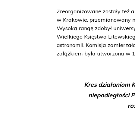
Zreorganizowane zostały też a
w Krakowie, przemianowany na
Wysoką rangę zdobył uniwersy
Wielkiego Księstwa Litewskieg
astronomii. Komisja zamierzał
zalążkiem była utworzona w 178
Kres działaniom K
niepodległości 
ro