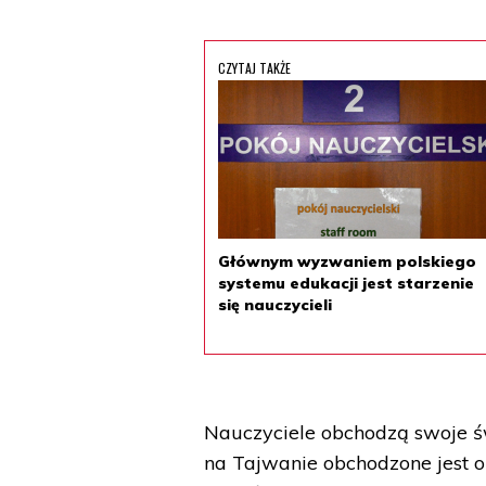
CZYTAJ TAKŻE
Głównym wyzwaniem polskiego
systemu edukacji jest starzenie
się nauczycieli
Nauczyciele obchodzą swoje ś
na Tajwanie obchodzone jest o