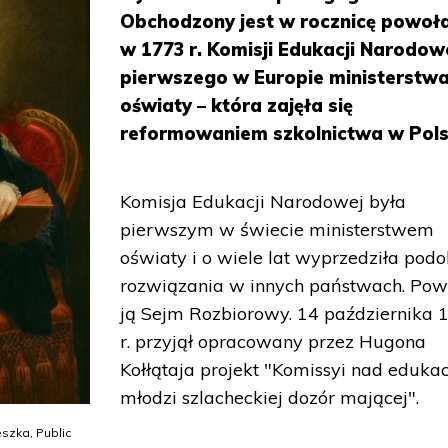
Obchodzony jest w rocznicę powoł
w 1773 r. Komisji Edukacji Narodowe
pierwszego w Europie ministerstw
oświaty – która zajęła się
reformowaniem szkolnictwa w Pols
Komisja Edukacji Narodowej była
pierwszym w świecie ministerstwem
oświaty i o wiele lat wyprzedziła pod
rozwiązania w innych państwach. Pow
ją Sejm Rozbiorowy. 14 października 
r. przyjął opracowany przez Hugona
Kołłątaja projekt "Komissyi nad eduka
młodzi szlacheckiej dozór mającej".
eszka, Public