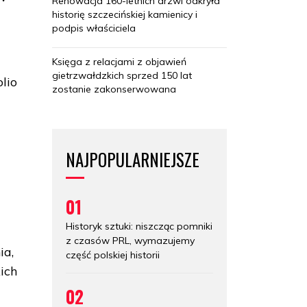
Renowacja 160-letnich drzwi odkryła
historię szczecińskiej kamienicy i
podpis właściciela
Księga z relacjami z objawień
gietrzwałdzkich sprzed 150 lat
lio
zostanie zakonserwowana
NAJPOPULARNIEJSZE
01
Historyk sztuki: niszcząc pomniki
z czasów PRL, wymazujemy
ia,
część polskiej historii
ich
02