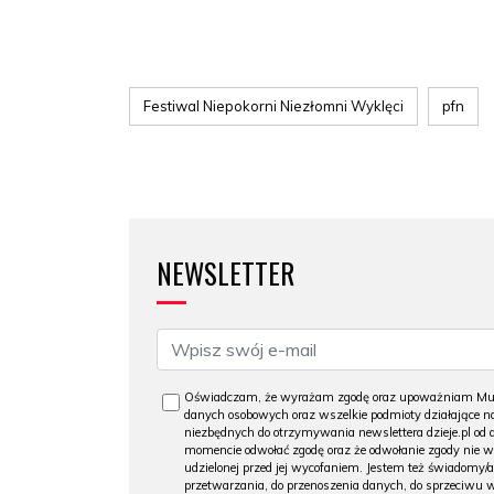
Festiwal Niepokorni Niezłomni Wyklęci
pfn
NEWSLETTER
Oświadczam, że wyrażam zgodę oraz upoważniam Muzeu
danych osobowych oraz wszelkie podmioty działające na
niezbędnych do otrzymywania newslettera dzieje.pl od
momencie odwołać zgodę oraz że odwołanie zgody nie 
udzielonej przed jej wycofaniem. Jestem też świadomy/a
przetwarzania, do przenoszenia danych, do sprzeciwu 