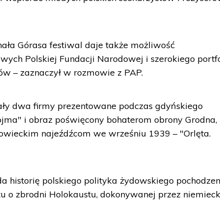
ła Górasa festiwal daje także możliwość
wych Polskiej Fundacji Narodowej i szerokiego portfo
tów – zaznaczył w rozmowie z PAP.
ały dwa firmy prezentowane podczas gdyńskiego
ojma" i obraz poświęcony bohaterom obrony Grodna,
 sowieckim najeźdźcom we wrześniu 1939 – "Orlęta.
 historię polskiego polityka żydowskiego pochodzen
tu o zbrodni Holokaustu, dokonywanej przez niemieck