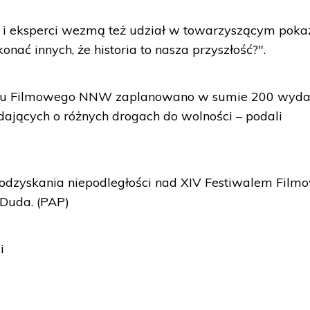
cy i eksperci wezmą też udział w towarzyszącym pok
nać innych, że historia to nasza przyszłość?".
walu Filmowego NNW zaplanowano w sumie 200 wyda
ających o różnych drogach do wolności – podali
 odzyskania niepodległości nad XIV Festiwalem Fil
Duda. (PAP)
i