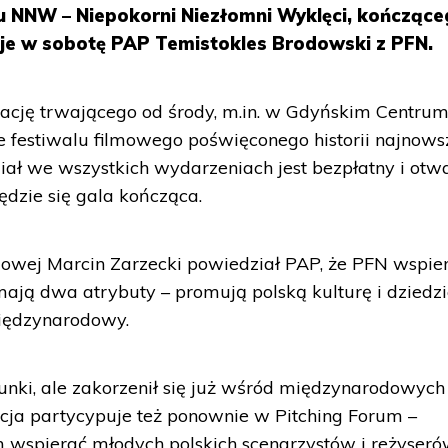
 NNW – Niepokorni Niezłomni Wyklęci, kończąc
aje w sobotę PAP Temistokles Brodowski z PFN.
zację trwającego od środy, m.in. w Gdyńskim Centru
festiwalu filmowego poświęconego historii najnowsz
ział we wszystkich wydarzeniach jest bezpłatny i otw
dzie się gala kończąca.
dowej Marcin Zarzecki powiedział PAP, że PFN wspie
 mają dwa atrybuty – promują polską kulturę i dziedz
iędzynarodowy.
nki, ale zakorzenił się już wśród międzynarodowych
cja partycypuje też ponownie w Pitching Forum –
m wspierać młodych polskich scenarzystów i reżyseró