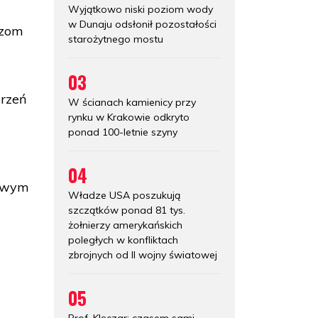
Wyjątkowo niski poziom wody
w Dunaju odsłonił pozostałości
azom
starożytnego mostu
03
rzeń
W ścianach kamienicy przy
rynku w Krakowie odkryto
ponad 100-letnie szyny
04
mowym
Władze USA poszukują
szczątków ponad 81 tys.
żołnierzy amerykańskich
poległych w konfliktach
zbrojnych od II wojny światowej
05
Prof. Klęczar: czasem sami