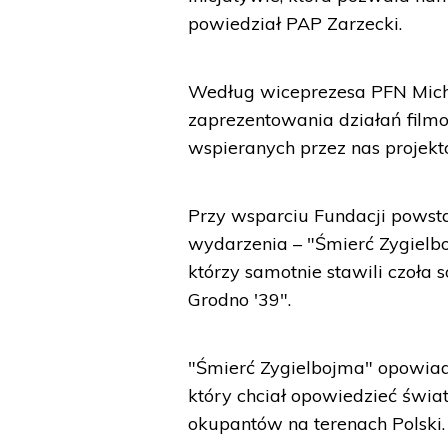
powiedział PAP Zarzecki.
Według wiceprezesa PFN Micha
zaprezentowania działań filmo
wspieranych przez nas projek
Przy wsparciu Fundacji powst
wydarzenia – "Śmierć Zygielb
którzy samotnie stawili czoła
Grodno '39".
"Śmierć Zygielbojma" opowiada
który chciał opowiedzieć świa
okupantów na terenach Polski.