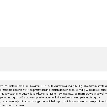
m Historii Polski, ul. Gwardii 1, 01-538 Warszawa, (dalej MHP) jako Administratora
 rzecz lub zlecenie MHP do przetwarzania moich danych osob. (e-mail) w zakresie i celac
 dnia wyrażenia tej zgody do jej odwołania. Jestem świadomy/a, że mam prawo w dowoln
wpływa na zgodność z prawem przetwarzania, którego dokonano na podstawie zgody
, że przysługuje mi prawo dostępu do moich danych, do ich sprostowania, do ograniczeni
wobec przetwarzania.