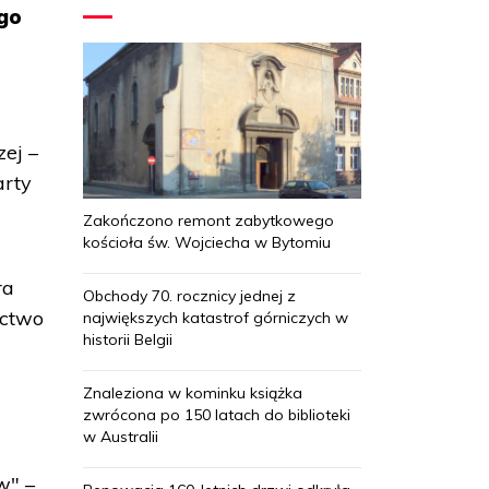
ego
m
ej –
arty
Zakończono remont zabytkowego
kościoła św. Wojciecha w Bytomiu
ra
Obchody 70. rocznicy jednej z
ictwo
największych katastrof górniczych w
historii Belgii
Znaleziona w kominku książka
zwrócona po 150 latach do biblioteki
w Australii
w" –