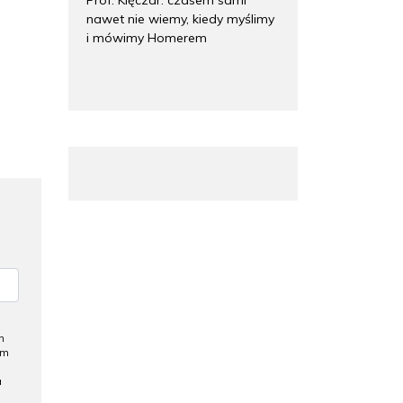
nawet nie wiemy, kiedy myślimy
i mówimy Homerem
h
ym
a