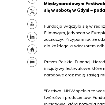
Międzynarodowym Festiwalu
się w sobotę w Gdyni – pod
Fundacja włączyła się w reali
Filmowym, jedynego w Europie 
zaznaczył. Przypomniał, że ud
dla każdego, a wieczorem odbę
Prezes Polskiej Fundacji Naro
inicjatywy festiwalowe, które
narodowe oraz mają zasięg m
"Festiwal NNW spełnia te waru
twórców i producentów. Funda
inicjatywie, która pozwala na